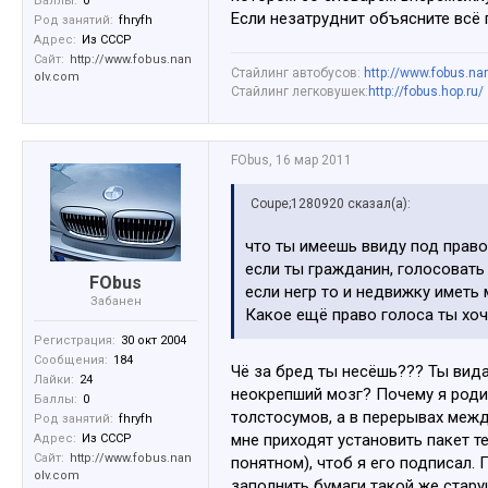
Баллы:
0
Если незатруднит объясните всё 
Род занятий:
fhryfh
Адрес:
Из СССР
Сайт:
http://www.fobus.nan
Стайлинг автобусов:
http://www.fobus.na
olv.com
Стайлинг легковушек:
http://fobus.hop.ru/
FObus
,
16 мар 2011
Coupe;1280920 сказал(а):
что ты имеешь ввиду под прав
если ты гражданин, голосовать
FObus
если негр то и недвижку иметь
Забанен
Какое ещё право голоса ты хо
Регистрация:
30 окт 2004
Сообщения:
184
Чё за бред ты несёшь??? Ты вида
Лайки:
24
неокрепший мозг? Почему я роди
Баллы:
0
толстосумов, а в перерывах меж
Род занятий:
fhryfh
мне приходят установить пакет 
Адрес:
Из СССР
Сайт:
http://www.fobus.nan
понятном), чтоб я его подписал.
olv.com
заполнить бумаги такой же старуш