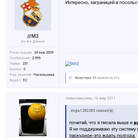
Интересно, заграницей в посоль
///M3
Он же Джони
Регистрация:
24 янв 2009
Сообщения:
2,999
.
Лайки:
231
Баллы:
0
Род занятий:
Насяльника
Квартира 13
нравится это.
Адрес:
ЕС
семьсемьсемь
,
16 мар 2011
euga;1282383 сказал(а):
почитай, что я писала выше и
в
Я не поддерживаю эту систему 
паскудное-это ждать полгода.