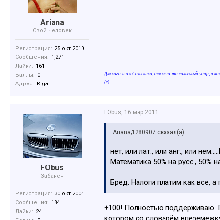
Ariana
Свой человек
Регистрация:
25 окт 2010
Сообщения:
1,271
Лайки:
161
Для кого-то я Солнышко, для кого-то солнечный удар, а ко
Баллы:
0
(с)
Адрес:
Riga
FObus
,
16 мар 2011
Ariana;1280907 сказал(а):
нет, или лат., или анг., или не
Математика 50% на русс., 50% на
FObus
Забанен
Бред. Налоги платим как все, а 
Регистрация:
30 окт 2004
Сообщения:
184
+100! Полностью поддерживаю. Пл
Лайки:
24
котором со словарём вперемежк