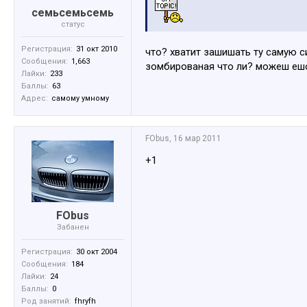
семьсемьсемь
статус
Регистрация:
31 окт 2010
что? хватит зашишать ту самую си
Сообщения:
1,663
зомбированая что ли? можеш ешо
Лайки:
233
Баллы:
63
Адрес:
самому умному
FObus
,
16 мар 2011
+1
FObus
Забанен
Регистрация:
30 окт 2004
Сообщения:
184
Лайки:
24
Баллы:
0
Род занятий:
fhryfh