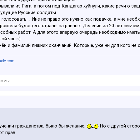
ывали из Риги, а потом под Кандагар хуйнули, какие речи о за
будущие Русские солдаты
 голосовать.... Ине не право это нужно как подачка, а мне нео
роителя будощего страны на равных. Деление за 20 лет никчему
собных работ. А для этого впервую очередь необходимо иметь
ой язык).
ён и фамилий лишних оканчаний. Которые, уже ни для кого не с
nolv.com
я это.
лучении гражданства, было бы желание.
Но с другой стор
т прав.