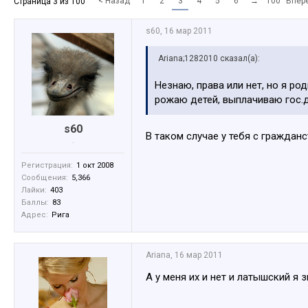
< Назад
1
2
3
4
5
6
→
100
Впер
Страница 3 из 100
s60
,
16 мар 2011
Ariana;1282010 сказал(а):
Незнаю, права или нет, но я ро
рожаю детей, выплачиваю гос.д
s60
В таком случае у тебя с гражда
.
Регистрация:
1 окт 2008
Сообщения:
5,366
Лайки:
403
Баллы:
83
Адрес:
Рига
Ariana
,
16 мар 2011
А у меня их и нет и латышский я