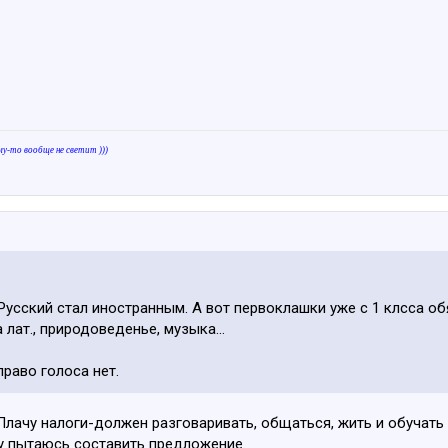
му-то вообще не светит )))
м.....Русский стал иностранным. А вот первоклашки уже с 1 клсса 
 лат., природоведенье, музыка...
право голоса нет.
ачу налоги-должен разговаривать, общаться, жить и обучать с
у пытаюсь составить предложение.