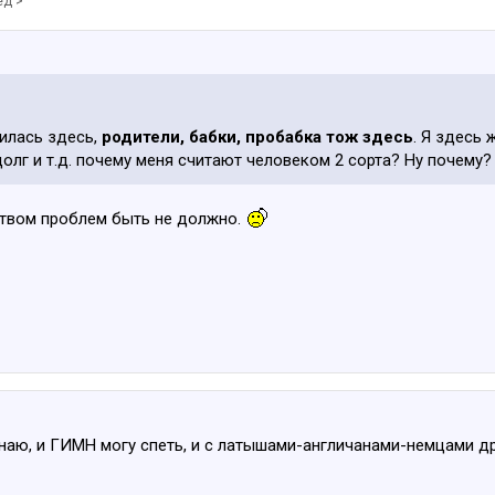
ёд >
дилась здесь,
родители, бабки, пробабка тож здесь
. Я здесь 
олг и т.д. почему меня считают человеком 2 сорта? Ну почему?
нством проблем быть не должно.
 знаю, и ГИМН могу спеть, и с латышами-англичанами-немцами 