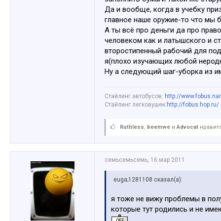
Да и вообще, когда в учебку приз
главное наше оружие-то что мы 
А ты всё про деньги да про право
человеком как и латышского и ст
второстипенный рабочий для под
я(плохо изучающих любой неродн
Ну а следующий шаг-уборка из им
Стайлинг автобусов:
http://www.fobus.na
Стайлинг легковушек:
http://fobus.hop.ru/
Ruthless
,
beemwe
и
Advocat
нравитс
семьсемьсемь
,
16 мар 2011
euga;1281108 сказал(а):
я тоже не вижу проблемы в по
которые тут родились и не имею