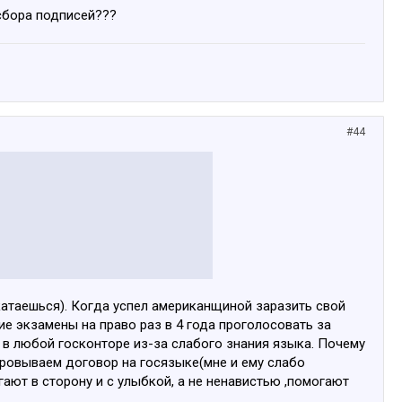
 сбора подписей???
#44
 катаешься). Когда успел американщиной заразить свой
е экзамены на право раз в 4 года проголосовать за
 в любой госконторе из-за слабого знания языка. Почему
фровываем договор на госязыке(мне и ему слабо
ают в сторону и с улыбкой, а не ненавистью ,помогают