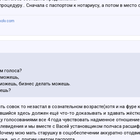
процедуру... Сначала с паспортом к нотариусу, а потом в место
nolv.com
ом голоса?
 можешь,
 можешь, бизнес делать можешь.
чешь?
ть совок то незастал в сознательном возрасте(хотя и на фуре
вшийся здесь должен ещё что-то доказывать и здавать жёстки
ду голосованиями все 4 года чувствовать надменное отношение
телевидения и мы вместе с Васей установщиком полчаса расши
 Почему мою мать старушку в соцобеспечении аккуратно отодвиг
ке , но с другим цветом паспорта.