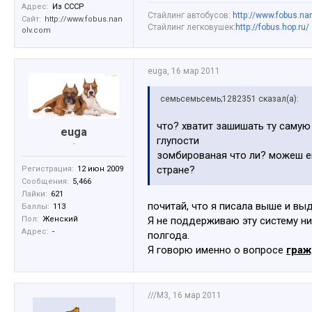
Адрес:
Из СССР
Стайлинг автобусов:
http://www.fobus.na
Сайт:
http://www.fobus.nan
Стайлинг легковушек:
http://fobus.hop.ru/
olv.com
euga
,
16 мар 2011
семьсемьсемь;1282351 сказал(а):
что? хватит зашишать ту самую 
euga
глупости
-
зомбированая что ли? можеш е
стране?
Регистрация:
12 июн 2009
Сообщения:
5,466
Лайки:
621
почитай, что я писала выше и вы
Баллы:
113
Я не поддерживаю эту систему ни
Пол:
Женский
Адрес:
-
полгода.
Я говорю именно о вопросе
граж
///M3
,
16 мар 2011