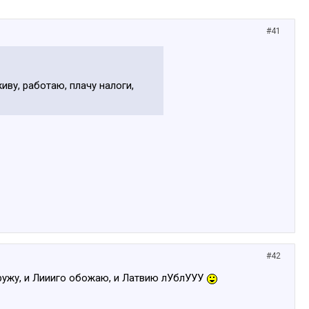
#41
живу, работаю, плачу налоги,
#42
дружу, и Лиииго обожаю, и Латвию лУблУУУ