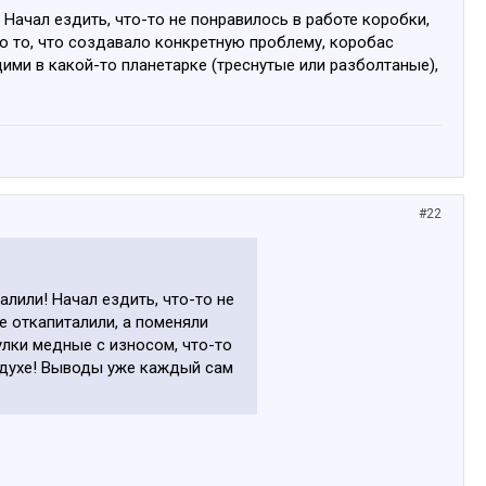
 Начал ездить, что-то не понравилось в работе коробки,
ко то, что создавало конкретную проблему, коробас
ими в какой-то планетарке (треснутые или разболтаные),
#22
алили! Начал ездить, что-то не
не откапиталили, а поменяли
улки медные с износом, что-то
м духе! Выводы уже каждый сам