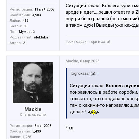
Ситуация такая! Коллега купил м
Регистрация:
11 май 2006
вроде и едет.....решил отвезти 
Сообщения:
4,983
внутри был гразный (не отмытый)
Лайки:
415
в таком духе! Выводы уже кажды
Баллы:
83
Пол:
Мужской
Род занятий:
elektrība
Горит сарай - гори и хата!
Адрес:
З
Mackie
,
6 мар 2025
bigi сказал(а):
↑
Ситуация такая!
Коллега купил
понравилось в работе коробки, 
только то, что создавало конк
там с какими-то направляющими
Mackie
делает!
Очень смешно
Регистрация:
5 окт 2008
Чтд
Сообщения:
5,430
Лайки:
1,265