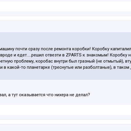
 машину почти сразу после ремонта коробки! Коробку капиталили
вроде и едет.....решил отвезти в ZPARTS к знакомым! Коробку 
ретную проблему, коробас внутри был гразный (не отмытый), вт
 в какой-то планетарке (треснутые или разболтаные), в тако
ал, а тут оказывается что нихера не делал?