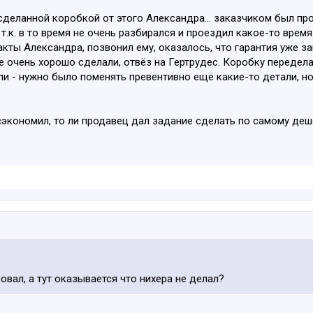
деланной коробкой от этого Александра... заказчиком был про
 т.к. в то время не очень разбирался и проездил какое-то время
акты Александра, позвонил ему, оказалось, что гарантия уже з
не очень хорошо сделали, отвёз на Гертрудес. Коробку переде
ли - нужно было поменять превентивно ещё какие-то детали, но
р сэкономил, то ли продавец дал задание сделать по самому де
овал, а тут оказывается что нихера не делал?