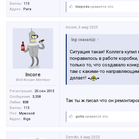
Баллы:
113
klaipeda
нравится это.
Адрес:
Рига
Incore
,
6 мар 2025
bigi сказал(а):
↑
Ситуация такая! Коллега купил
понравилось в работе коробки, 
только то, что создавало конк
там с какими-то направляющими
Incore
делает!
Well-Known Member
Регистрация:
20 сен 2013
Сообщения:
3,358
Так ты ж писал что он ремонтиров
Лайки:
838
Баллы:
113
Пол:
Мужской
gutta
нравится это.
Адрес:
Riga
DemAn
,
6 мар 2025