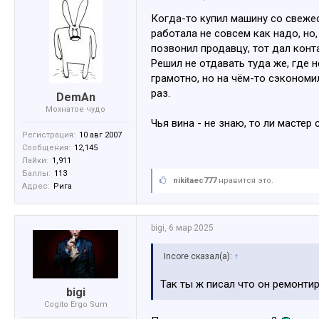
Когда-то купил машину со свежес
работала не совсем как надо, но,
позвонил продавцу, тот дал конт
Решил не отдавать туда же, где 
грамотно, но на чём-то сэкономи
раз.
DemAn
Мохнатое чудо
Чья вина - не знаю, то ли масте
Регистрация:
10 авг 2007
Сообщения:
12,145
Лайки:
1,911
Баллы:
113
nikitaec777
нравится это.
Адрес:
Рига
bigi
,
6 мар 2025
Incore сказал(а):
↑
Так ты ж писал что он ремонтир
bigi
Cogito Ergo Sum