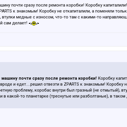
ашину почти сразу после ремонта коробки! Коробку капиталили!
в ZPARTS к знакомым! Коробку не откапиталили, а поменяли толь
, втулки медные с износом, что-то там с какими-то направляющ
й сам делает!
 машину почти сразу после ремонта коробки!
Коробку капит
вроде и едет.....решил отвезти в ZPARTS к знакомым! Коробку 
ретную проблему, коробас внутри был гразный (не отмытый), вт
 в какой-то планетарке (треснутые или разболтаные), в тако