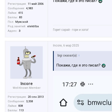
Покажи, где я это писал?
Регистрация:
11 май 2006
Сообщения:
4,983
Лайки:
415
Баллы:
83
Пол:
Мужской
Род занятий:
elektrība
Горит сарай - гори и хата!
Адрес:
З
Incore
,
6 мар 2025
bigi сказал(а):
↑
Покажи, где я это писал?
Incore
Well-Known Member
Регистрация:
20 сен 2013
Сообщения:
3,358
Лайки:
838
Баллы:
113