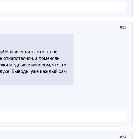
#23
! Начал ездить, что-то не
не откапиталили, а поменяли
улки медные с износом, что-то
м духе! Выводы уже каждый сам
#24