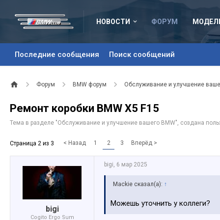
НОВОСТИ
ФОРУМ
МОДЕЛ
Последние сообщения
Поиск сообщений
Форум
BMW форум
Обслуживание и улучшение ваш
Ремонт коробки BMW X5 F15
Тема в разделе "
Обслуживание и улучшение вашего BMW
", создана пол
< Назад
1
2
3
Вперёд >
Страница 2 из 3
bigi
,
6 мар 2025
Mackie сказал(а):
↑
Можешь уточнить у коллеги?
bigi
Cogito Ergo Sum