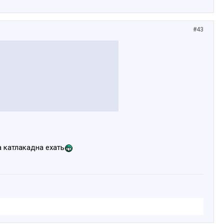
#43
а катлакадна ехать