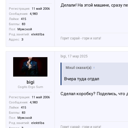
Делали! На этой машине, сразу п
Регистрация:
11 май 2006
Сообщения:
4,983
Лайки:
415
Баллы:
83
Пол:
Мужской
Род занятий:
elektrība
Горит сарай - гори и хата!
Адрес:
З
bigi
,
17 мар 2025
Mixuil сказал(а):
↑
Вчера туда отдал
bigi
Cogito Ergo Sum
Сделал коробку? Поделись, что д
Регистрация:
11 май 2006
Сообщения:
4,983
Лайки:
415
Баллы:
83
Пол:
Мужской
Род занятий:
elektrība
Горит сарай - гори и хата!