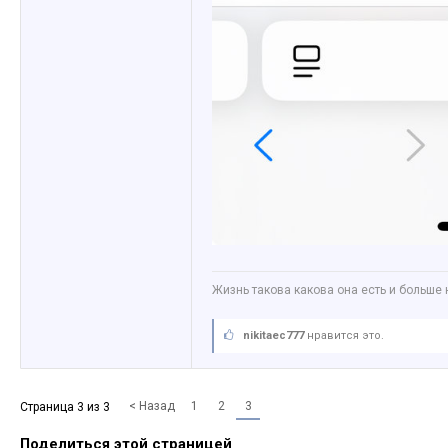
Жизнь такова какова она есть и больше 
nikitaec777
нравится это.
< Назад
1
2
3
Страница 3 из 3
Поделиться этой страницей