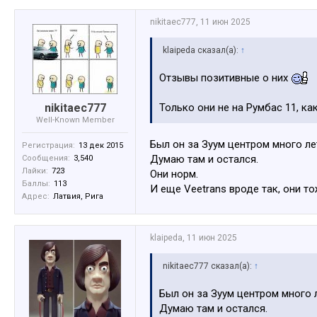
nikitaec777
,
11 июн 2025
klaipeda сказал(а):
↑
Отзывы позитивные о них
nikitaec777
Только они не на Румбас 11, ка
Well-Known Member
Был он за Зуум центром много ле
Регистрация:
13 дек 2015
Думаю там и остался.
Сообщения:
3,540
Лайки:
723
Они норм.
Баллы:
113
И еще Veetrans вроде так, они то
Адрес:
Латвия, Рига
klaipeda
,
11 июн 2025
nikitaec777 сказал(а):
↑
Был он за Зуум центром много л
Думаю там и остался.