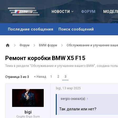
НОВОСТИ
ФОРУМ
МОДЕЛ
Последние сообщения
Поиск сообщений
Форум
BMW форум
Обслуживание и улучшение ваш
Ремонт коробки BMW X5 F15
Тема в разделе "
Обслуживание и улучшение вашего BMW
", создана пол
< Назад
1
2
3
Страница 3 из 3
bigi
,
13 мар 2025
sergio сказал(а):
↑
Так делали или нет?
bigi
Cogito Ergo Sum