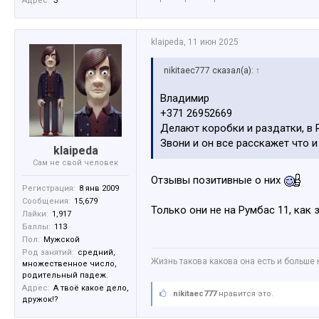
Адрес:
З
klaipeda
,
11 июн 2025
nikitaec777 сказал(а):
↑
Владимир
+371 26952669
Делают коробки и раздатки, в 
Звони и он все расскажет что и 
klaipeda
Сам не свой человек
Отзывы позитивные о них
Регистрация:
8 янв 2009
Сообщения:
15,679
Только они не на Румбас 11, как 
Лайки:
1,917
Баллы:
113
Пол:
Мужской
Род занятий:
средний,
Жизнь такова какова она есть и больше 
множественное число,
родительный падеж.
Адрес:
А твоё какое дело,
nikitaec777
нравится это.
дружок!?