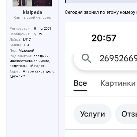
klaipeda
Сегодня звонил по этому номеру 
Сам не свой человек
Регистрация:
8 янв 2009
Сообщения:
15,679
Лайки:
1,917
Баллы:
113
Пол:
Мужской
Род занятий:
средний,
множественное число,
родительный падеж.
Адрес:
А твоё какое дело,
дружок!?