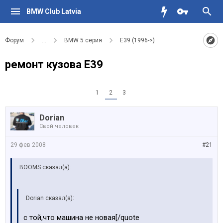
BMW Club Latvia
Форум
...
BMW 5 серия
E39 (1996->)
ремонт кузова Е39
1
2
3
Dorian
Свой человек
29 фев 2008
#21
BOOMS сказал(а):
Dorian сказал(а):
с той,что машина не новая[/quote