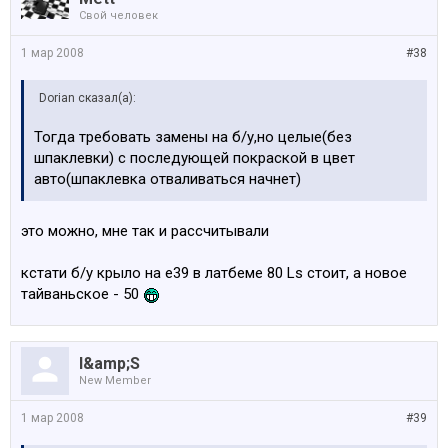
Свой человек
1 мар 2008
#38
Dorian сказал(а):
Тогда требовать замены на б/у,но целые(без
шпаклевки) с последующей покраской в цвет
авто(шпаклевка отваливаться начнет)
это можно, мне так и рассчитывали
кстати б/у крыло на е39 в латбеме 80 Ls стоит, а новое
тайваньское - 50
I&amp;S
New Member
1 мар 2008
#39