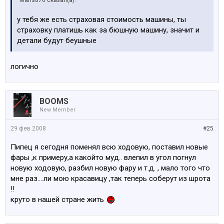
Maris876 сказал(а):
у тебя же есть страховая стоимость машины, ты
страховку платишь как за бюшную машину, значит и
детали будут беушные
логично
BOOMS
New Member
29 фев 2008
#25
Пипец я сегодня поменял всю ходовую, поставил новые
фары ,к примеру,а какойто муд.. влепил в угол погнул
новую ходовую, разбил новую фару и т.д. , мало того что
мне раз....ли мою красавицу ,так теперь соберут из шрота
!!
круто в нашей стране жить