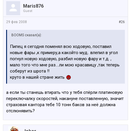
Maris876
Guest
29 фев 2008
#26
BOOMS сказал(а):
Пипец я сегодня поменял всю ходовую, поставил
новые фары ,к примеру,а какойто муд.. влепил в угол
погнул новую ходовую, разбил новую фару и т.д. ,
мало того что мне раз....ли мою красавицу ,так теперь
соберут из шрота !!
круто в нашей стране жить
а если ты станешь втирать что у тебя спёрли платиновую
переключалку скоростей, накануне поставленную, значит
страховая кантора тебе 10 тонн баков за неё должна
отслюнявить?