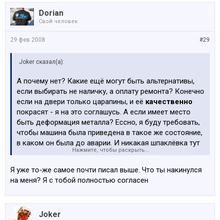
Dorian
Свой человек
29 фев 2008
#29
Joker сказал(а):
А почему нет? Какие ещё могут быть альтернативы,
если выбирать не наличку, а оплату ремонта? Конечно
если на двери только царапины, и её
качественно
покрасят - я на это соглашусь. А если имеет место
быть деформация металла? Ессно, я буду требовать,
чтобы машина была приведена в такое же состояние,
в каком он была до аварии. И никакая шпаклёвка тут
Нажмите, чтобы раскрыть...
не катит, поскольку она понижает стоимость машины,
да и просто - неприятно это. С какой стати мы
Я уже то-же самое почти писал выше. Что ты накинулся
должны соглашаться на это? Чтобы сэкономить
на меня? Я с тобой полностью согласен
деньги страховой компании?
Пусть меняют и
точка. Не согласны новые оплачивать двери, пусть
предоставят б/у в идеальном состоянии. и т.д.
Joker
Страховщики садятся нам на шею из-за нашей же