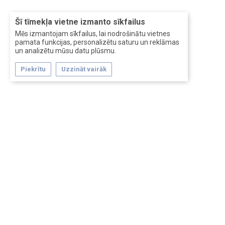
Šī tīmekļa vietne izmanto sīkfailus
Mēs izmantojam sīkfailus, lai nodrošinātu vietnes
pamata funkcijas, personalizētu saturu un reklāmas
un analizētu mūsu datu plūsmu.
Piekrītu
Uzzināt vairāk
Forum software by XenForo™
Перевод:
XF-Russia.ru
Сделано в
Entrypoint