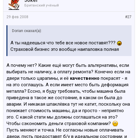
Joker
Британский учёный
29 фев 2008
#27
Dorian сказал(а):
А ты надеешься что тебе все новое поставят???
Страховой бизнес это вообще наипаловка полная
А почему нет? Какие ещё могут быть альтернативы, если
выбирать не наличку, а оплату ремонта? Конечно если на
двери только царапины, и её
качественно
покрасят - я
на это соглашусь. А если имеет место быть деформация
металла? Ессно, я буду требовать, чтобы машина была
приведена в такое же состояние, в каком он была до
аварии. И никакая шпаклёвка тут не катит, поскольку она
понижает стоимость машины, да и просто - неприятно
это. С какой стати мы должны соглашаться на это?
Чтобы сэкономить деньги страховой компании?
Пусть меняют и точка. Не согласны новые оплачивать
двери, пусть предоставят б/у в идеальном состоянии. и