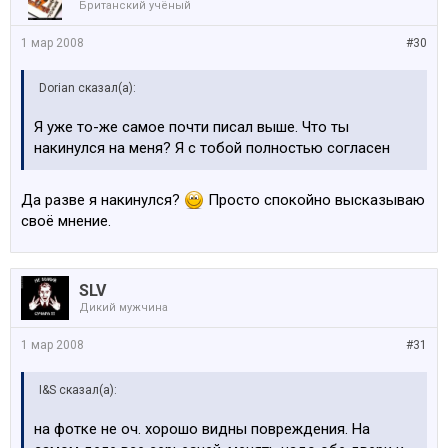
Британский учёный
робости и нерешительности.
1 мар 2008
#30
Dorian сказал(а):
Я уже то-же самое почти писал выше. Что ты
накинулся на меня? Я с тобой полностью согласен
Да разве я накинулся?
Просто спокойно высказываю
своё мнение.
SLV
Дикий мужчина
1 мар 2008
#31
I&S сказал(а):
на фотке не оч. хорошо видны повреждения. На