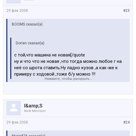
29 фев 2008
#23
BOOMS сказал(а):
Dorian сказал(а):
с той,что машина не новая[/quote
ну и что что не новая ,что тогда можно любое г на
неё со шрота ставить.Ну ладно кузов ,а как-же к
примеру с ходовой ,тоже б/у можно !!!
Нажмите, чтобы раскрыть...
у тебя же есть страховая стоимость машины, ты
страховку платишь как за бюшную машину, значит и
детали будут беушные
I&amp;S
New Member
29 фев 2008
#24