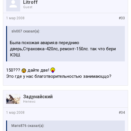
Litroff
Guest
1 мар 2008
#33
slv007 сказал(а):
Была похожая авария.в переднию
дверь,Страховка-420лс, ремонт-150лс. так что бери
КЭШ.
150???
дайте две!
Это где у нас благотворительностью занимаюццо?
Задунайский
Непенс
1 мар 2008
#34
Maris876 сказал(а):