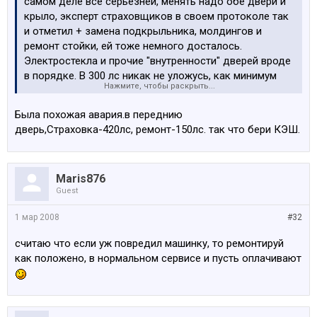
самом деле все серьезней, менять надо обе двери и
крыло, эксперт страховщиков в своем протоколе так
и отметил + замена подкрыльника, молдингов и
ремонт стойки, ей тоже немного досталось.
Электростекла и прочие "внутренности" дверей вроде
в порядке. В 300 лс никак не уложусь, как минимум
Нажмите, чтобы раскрыть...
латов 600-700.
Была похожая авария.в переднию
дверь,Страховка-420лс, ремонт-150лс. так что бери КЭШ.
Maris876
Guest
1 мар 2008
#32
считаю что если уж повредил машинку, то ремонтируй
как положено, в нормальном сервисе и пусть оплачивают