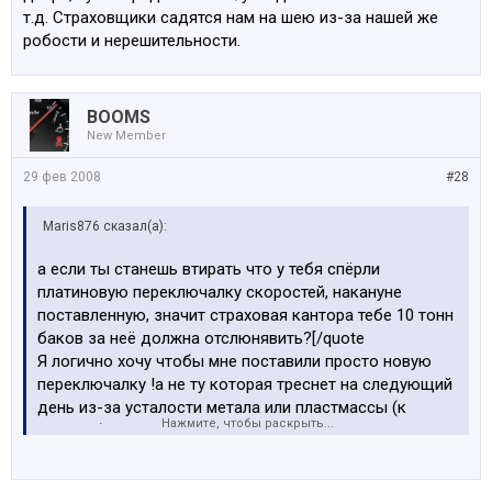
т.д. Страховщики садятся нам на шею из-за нашей же
робости и нерешительности.
BOOMS
New Member
29 фев 2008
#28
Maris876 сказал(а):
а если ты станешь втирать что у тебя спёрли
платиновую переключалку скоростей, накануне
поставленную, значит страховая кантора тебе 10 тонн
баков за неё должна отслюнявить?[/quote
Я логично хочу чтобы мне поставили просто новую
переключалку !а не ту которая треснет на следующий
день из-за усталости метала или пластмассы (к
Нажмите, чтобы раскрыть...
примеру)!!!