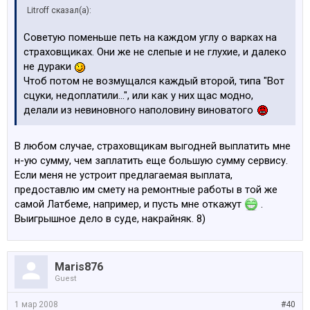
Litroff сказал(а):
Советую поменьше петь на каждом углу о варках на
страховщиках. Они же не слепые и не глухие, и далеко
не дураки
Чтоб потом не возмущался каждый второй, типа "Вот
сцуки, недоплатили...", или как у них щас модно,
делали из невиновного наполовину виноватого
В любом случае, страховщикам выгодней выплатить мне
н-ую сумму, чем заплатить еще большую сумму сервису.
Если меня не устроит предлагаемая выплата,
предоставлю им смету на ремонтные работы в той же
самой Латбеме, например, и пусть мне откажут
.
Выигрышное дело в суде, накрайняк. 8)
Maris876
Guest
1 мар 2008
#40