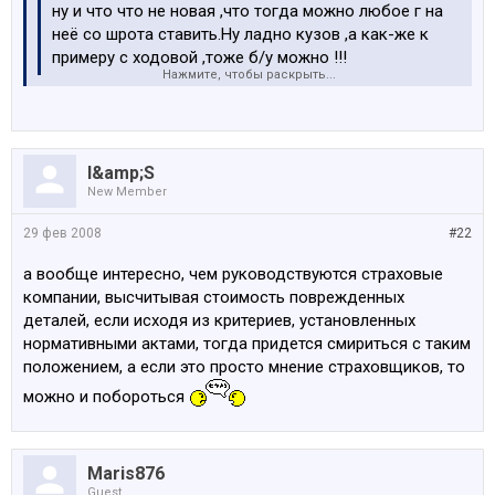
ну и что что не новая ,что тогда можно любое г на
неё со шрота ставить.Ну ладно кузов ,а как-же к
примеру с ходовой ,тоже б/у можно !!!
Нажмите, чтобы раскрыть...
то,что касается безопасности я думаю новое
поставят(рулевка,ходовка,тормоза) имхо
I&amp;S
New Member
29 фев 2008
#22
а вообще интересно, чем руководствуются страховые
компании, высчитывая стоимость поврежденных
деталей, если исходя из критериев, установленных
нормативными актами, тогда придется смириться с таким
положением, а если это просто мнение страховщиков, то
можно и побороться
Maris876
Guest