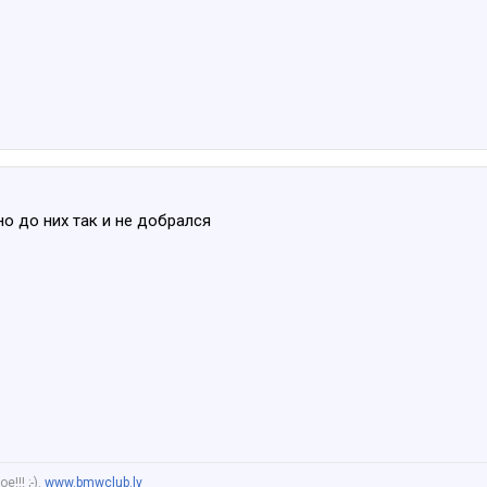
но до них так и не добрался
!!! ;-).
www.bmwclub.lv