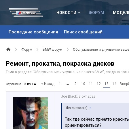
НОВОСТИ
ФОРУМ
МОДЕЛ
Последние сообщения
Поиск сообщений
Форум
BMW форум
Обслуживание и улучшение ваш
Ремонт, прокатка, покраска дисков
Тема в разделе "
Обслуживание и улучшение вашего BMW
", создана пол
< Назад
1
←
9
10
11
12
13
14
Впер
Страница 13 из 14
Joe Black
,
3 окт 2023
iks сказал(а):
↑
Так где сейчас принято красит
ориентироваться?