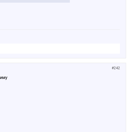
#242
зиму