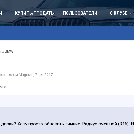
И
КУПИТЬ/ПРОДАТЬ
ПОЛЬЗОВАТЕЛИ
О КЛУБЕ
его BMW
ьзователем
Magnum
,
7 окт 2017
.
ёд >
ь диски? Хочу просто обновить зимние. Радиус смешной (R16). 