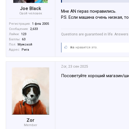
Joe Black
Мне AN riepas понравились.
Свой человек
P.S. Если машина очень низкая, 
Регистрация:
1 фев 2005
Сообщения:
2,633
Лайки:
123
Questions are guaranteed in life. Answers 
Баллы:
63
Пол:
Мужской
iks
нравится это.
Адрес:
Рига
Zor
,
23 сен 2025
Посоветуйте хороший магазин/ши
Zor
Member