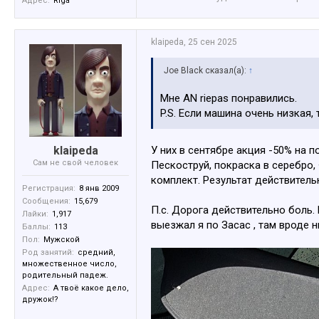
Адрес:
Riga
klaipeda
,
25 сен 2025
Joe Black сказал(а):
↑
Мне AN riepas понравились.
P.S. Если машина очень низкая,
klaipeda
У них в сентябре акция -50% на 
Сам не свой человек
Пескоструй, покраска в серебро,
комплект. Результат действитель
Регистрация:
8 янв 2009
Сообщения:
15,679
П.с. Дорога действительно боль.
Лайки:
1,917
выезжал я по Засас , там вроде н
Баллы:
113
Пол:
Мужской
Род занятий:
средний,
множественное число,
родительный падеж.
Адрес:
А твоё какое дело,
дружок!?