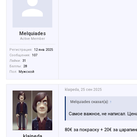
Melquiades
Active Member
Регистрация:
12 янв 2025
Сообщения:
107
Лайки:
31
Баллы:
28
Пол:
Мужской
klaipeda
,
25 сен 2025
Melquiades сказал(а):
↑
Самое важное, не написал. Цен
80€ за покраску + 20€ за царапи
klaipeda