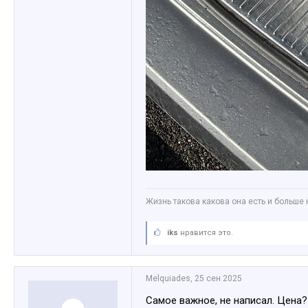
Жизнь такова какова она есть и больше 
iks
нравится это.
Melquiades
,
25 сен 2025
Самое важное, не написал. Цена?