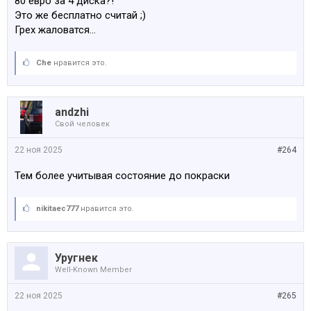
80 евро за 4 диска?!
Это же бесплатно считай ;)
Грех жаловатся…
Che
нравится это.
аndzhi
Свой человек
22 ноя 2025
#264
Тем более учитывая состояние до покраски
nikitaec777
нравится это.
Уругнек
Well-Known Member
22 ноя 2025
#265