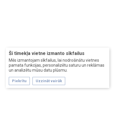
Šī tīmekļa vietne izmanto sīkfailus
Mēs izmantojam sīkfailus, lai nodrošinātu vietnes
pamata funkcijas, personalizētu saturu un reklāmas
un analizētu mūsu datu plūsmu.
Piekrītu
Uzzināt vairāk
Forum software by XenForo™
Перевод:
XF-Russia.ru