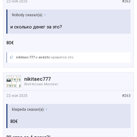
22 ноя 2025
#262
Nobody сказал(а):
↑
и сколько денег за это?
80€
nikitaec777
и
аndzhi
нравится это.
nikitaec777
Well-Known Member
22 ноя 2025
#263
klaipeda сказал(а):
↑
80€