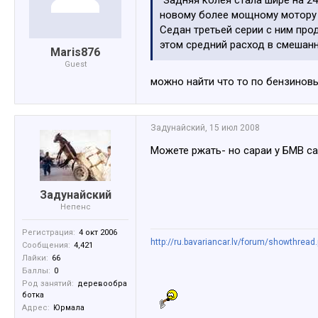
"Задняя колея стала шире на 2
новому более мощному мотору т
Седан третьей серии с ним про
этом средний расход в смешанно
Maris876
Guest
можно найти что то по бензинов
Задунайский
,
15 июл 2008
Можете ржать- но сараи у БМВ с
Задунайский
Непенс
Регистрация:
4 окт 2006
http://ru.bavariancar.lv/forum/showthread
Сообщения:
4,421
Лайки:
66
Баллы:
0
Род занятий:
деревообра
ботка
Адрес:
Юрмала