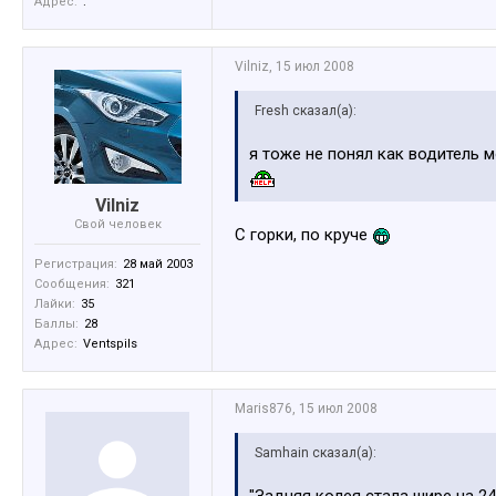
Адрес:
.
Vilniz
,
15 июл 2008
Fresh сказал(а):
я тоже не понял как водитель 
Vilniz
Свой человек
C горки, по круче
Регистрация:
28 май 2003
Сообщения:
321
Лайки:
35
Баллы:
28
Адрес:
Ventspils
Maris876
,
15 июл 2008
Samhain сказал(а):