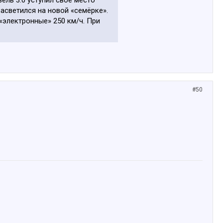
ель 3.0 уступил своё место
асветился на новой «семёрке».
«электронные» 250 км/ч. При
#50