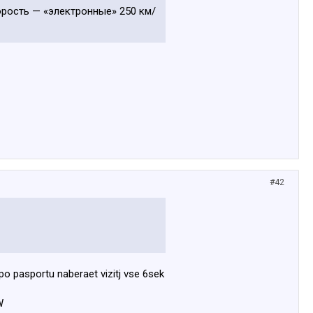
орость — «электронные» 250 км/
#42
po pasportu naberaet vizitj vse 6sek
W