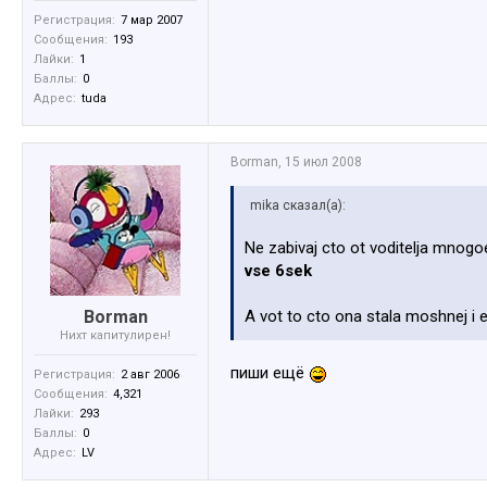
Регистрация:
7 мар 2007
Сообщения:
193
Лайки:
1
Баллы:
0
Адрес:
tuda
Borman
,
15 июл 2008
mika сказал(а):
Ne zabivaj cto ot voditelja mnogoe
vse 6sek
Borman
A vot to cto ona stala moshnej 
Нихт капитулирен!
пиши ещё
Регистрация:
2 авг 2006
Сообщения:
4,321
Лайки:
293
Баллы:
0
Адрес:
LV