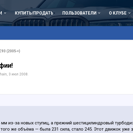
И
КУПИТЬ/ПРОДАТЬ
ПОЛЬЗОВАТЕЛИ
О КЛУБЕ
 E93 (2005->)
фии!
hain
,
3 июл 2008
.
4 мм из-за новых ступиц, а прежний шестицилиндровый турбодиз
ого же объёма — была 231 сила, стало 245. Этот движок уже з