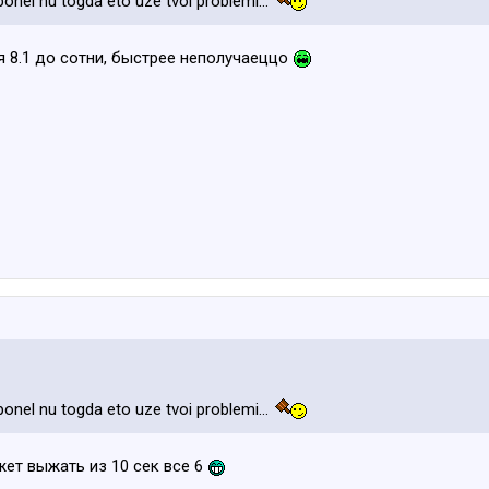
nel nu togda eto uze tvoi problemi...
 8.1 до сотни, быстрее неполучаеццо
nel nu togda eto uze tvoi problemi...
жет выжать из 10 сек все 6