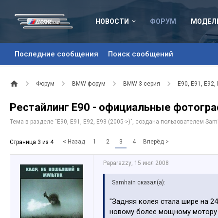
НОВОСТИ
ФОРУМ
МОДЕЛ
Последние сообщения
Поиск сообщений
Форум
BMW форум
BMW 3 серия
E90, E91, E92,
Рестайлинг E90 - официальные фотогра
Тема в разделе "
E90, E91, E92, E93 (2005->)
", создана пользователем
Sam
< Назад
1
2
3
4
Вперёд >
Страница 3 из 4
Paparazzy
,
15 июл 2008
Samhain сказал(а):
"Задняя колея стала шире на 2
новому более мощному мотору т