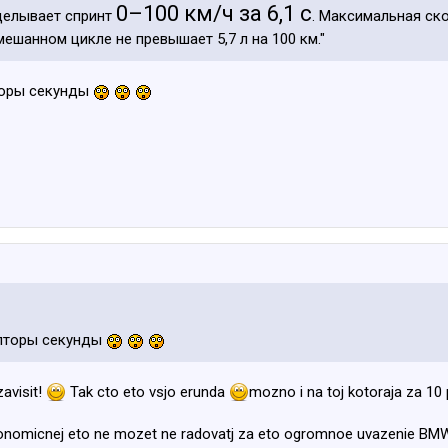
0–100 км/ч за 6,1 с
оделывает спринт
. Максимальная ск
мешанном цикле не превышает 5,7 л на 100 км."
торы секунды
олторы секунды
zavisit!
Tak cto eto vsjo erunda
mozno i na toj kotoraja za 10 
ekonomicnej eto ne mozet ne radovatj za eto ogromnoe uvazenie BM