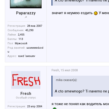
A cto smewnogo? Ti naverno ne po
значит я неумею ездить
У меня
Paparazzy
☭
Регистрация:
28 янв 2007
Сообщения:
45,290
Лайки:
2,455
Баллы:
113
Пол:
Мужской
Род занятий:
ɯɔиwwɐdɹоd
u
Адрес:
ɐɹиd ‘ʁиʚɯɐv
Fresh
,
15 июл 2008
mika сказал(а):
A cto smewnogo? Ti naverno ne po
Fresh
Особый статус
я тоже не понял как водитель мо
Регистрация:
23 апр 2004