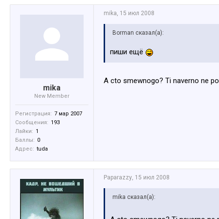
mika
,
15 июл 2008
Borman сказал(а):
пиши ещё
A cto smewnogo? Ti naverno ne pone
mika
New Member
Регистрация:
7 мар 2007
Сообщения:
193
Лайки:
1
Баллы:
0
Адрес:
tuda
Paparazzy
,
15 июл 2008
mika сказал(а):