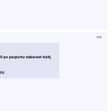
#43
0 po pasportu naberaet vizitj
BMW