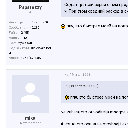
Седан третьей серии с ним пр
Paparazzy
ч. При этом средний расход в с
☭
Регистрация:
28 янв 2007
пля, это быстрее моей на пол
Сообщения:
45,290
Лайки:
2,455
Баллы:
113
Пол:
Мужской
Род занятий:
ɯɔиwwɐdɹоd
u
Адрес:
ɐɹиd ‘ʁиʚɯɐv
mika
,
15 июл 2008
paparazzy сказал(а):
пля, это быстрее моей на п
Ne zabivaj cto ot voditelja mnogoe 
mika
New Member
A vot to cto ona stala moshnej i 