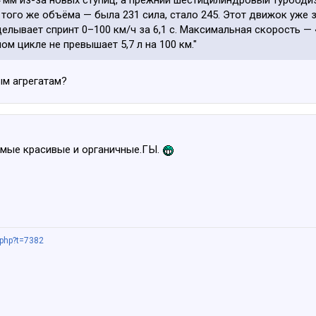
4 мм из-за новых ступиц, а прежний шестицилиндровый турбодиз
ого же объёма — была 231 сила, стало 245. Этот движок уже з
делывает спринт 0–100 км/ч за 6,1 с. Максимальная скорость — 
м цикле не превышает 5,7 л на 100 км."
ым агрегатам?
амые красивые и органичные.ГЫ.
.php?t=7382