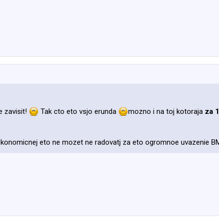
 zavisit!
Tak cto eto vsjo erunda
mozno i na toj kotoraja
za 1
i ekonomicnej eto ne mozet ne radovatj za eto ogromnoe uvazenie 