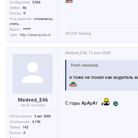
Сообщения:
3,566
Лайки:
46
Баллы:
0
Род занятий:
готовлюсь
стать...
Адрес:
*****
VPZDU Touring
Сайт:
http://www.vpzdu.lv
Medved_E46
,
15 июл 2008
Fresh сказал(а):
я тоже не понял как водитель 
Medved_E46
С горы АрАрАт
Свой человек
Регистрация:
5 авг 2006
Сообщения:
4,196
Лайки:
143
Баллы:
0