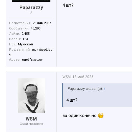
4 шт?
Paparazzy
☭
Регистрация:
28 янв 2007
Сообщения:
45,290
Лайки:
2,455
Баллы:
113
Пол:
Мужской
Род занятий:
ɯɔиwwɐdɹоd
u
Адрес:
ɐɹиd ‘ʁиʚɯɐv
WSM
,
18 май 2026
Paparazzy сказал(а):
↑
4 шт?
за один конечно
WSM
Свой человек