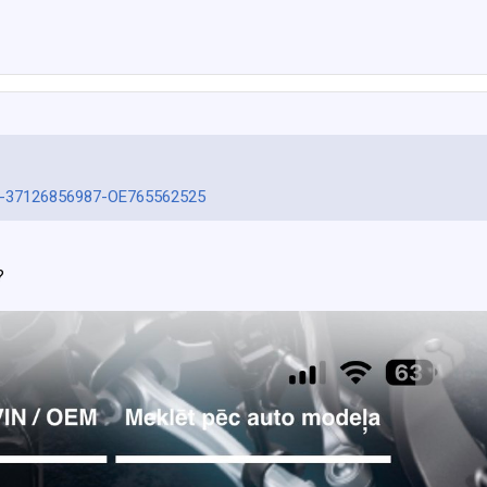
bmw-37126856987-OE765562525
?