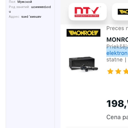
Пол:
Мужской
Род занятий:
ɯɔиwwɐdɹоd
u
Адрес:
ɐɹиd ‘ʁиʚɯɐv