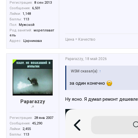
Регистрация:
8 сен 2013
Сообщения:
6,501
Лайки:
1,148
Баллы:
113
Пол:
Мужской
Род занятий:
мореплават
ель
Цена = Качество
Адрес:
Царникава
Paparazzy
,
18 май 2026
WSM сказал(а):
↑
за один конечно
Ну ясно. Я думал ремонт дешевле
Paparazzy
☭
Регистрация:
28 янв 2007
Сообщения:
45,290
Лайки:
2,455
Баллы:
113