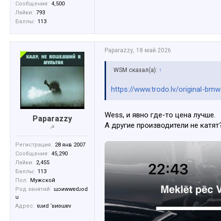
Сообщения:
4,500
Лайки:
793
Баллы:
113
Paparazzy
,
18 май 2026
WSM сказал(а):
↑
https://www.trodo.lv/original-
Wess, и явно где-то цена лучше.
Paparazzy
А другие производители не катят
☭
Регистрация:
28 янв 2007
Сообщения:
45,290
Лайки:
2,455
Баллы:
113
Пол:
Мужской
Род занятий:
ɯɔиwwɐdɹоd
u
Адрес:
ɐɹиd ‘ʁиʚɯɐv