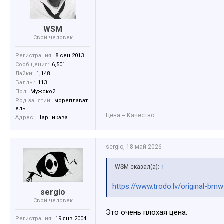
WSM
Свой человек
Регистрация:
8 сен 2013
Сообщения:
6,501
Лайки:
1,148
Баллы:
113
Пол:
Мужской
Род занятий:
мореплават
ель
Цена = Качество
Адрес:
Царникава
sergio
,
18 май 2026
WSM сказал(а):
↑
https://www.trodo.lv/original-
sergio
Свой человек
Это очень плохая цена.
Регистрация:
19 янв 2004