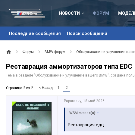
НОВОСТИ
ФОРУМ
МОДЕЛ
Последние сообщения
Поиск сообщений
Форум
BMW форум
Обслуживание и улучшение ваш
Реставрация аммортизаторов типа EDC
Тема в разделе "
Обслуживание и улучшение вашего BMW
", создана пол
< Назад
1
2
Страница 2 из 2
Paparazzy
,
18 май 2026
WSM сказал(а):
↑
Реставрация едц