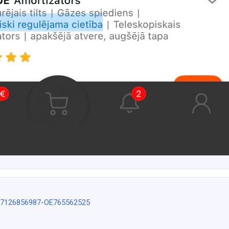
w-37126856987-OE765562525