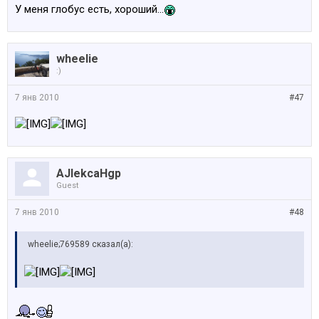
У меня глобус есть, хороший...
wheelie
:)
7 янв 2010
#47
AJlekcaHgp
Guest
7 янв 2010
#48
wheelie;769589 сказал(а):