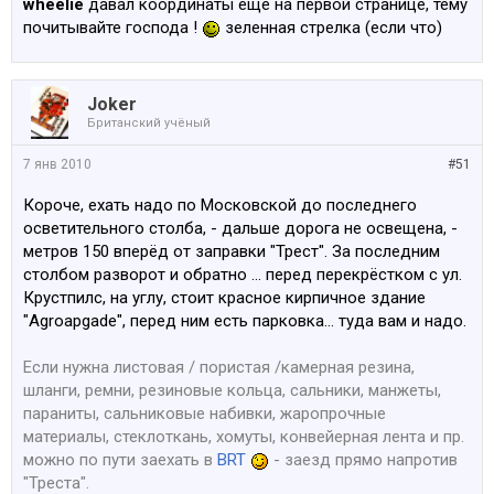
wheelie
давал координаты еще на первой странице, тему
почитывайте господа !
зеленная стрелка (если что)
Joker
Британский учёный
7 янв 2010
#51
Короче, ехать надо по Московской до последнего
осветительного столба, - дальше дорога не освещена, -
метров 150 вперёд от заправки "Трест". За последним
столбом разворот и обратно ... перед перекрёстком с ул.
Крустпилс, на углу, стоит красное кирпичное здание
"Agroapgade", перед ним есть парковка... туда вам и надо.
Если нужна листовая / пористая /камерная резина,
шланги, ремни, резиновые кольца, сальники, манжеты,
параниты, сальниковые набивки, жаропрочные
материалы, стеклоткань, хомуты, конвейерная лента и пр.
можно по пути заехать в
BRT
- заезд прямо напротив
"Треста".