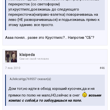
перекресток (со светофором)
ул.крустпилс,доезжаешь до следующего
перекресточка(направо-взлетка) поворачиваешь на
лево (НЕ разворачиваешься) и подьезжаешь прямо к
этому зданию. все просто.
Аааа понял... разве это Крустпилс?... Напротив "СБ"?
klaipeda
Сам не свой человек
7 янв 2010
#46
AJlekcaHgp;769557 сказал(а):
Дом тот,но идти в обход хороший кусочек,да и ня
прямки по полю не мало,НО,сейчас в снег
возьми
компас с собой,а то забоудишься на поле.