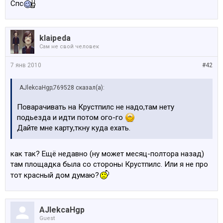
Спс
klaipeda
Сам не свой человек
7 янв 2010
#42
AJlekcaHgp;769528 сказал(а):
Поварачивать на Крустпилс не надо,там нету
подьезда и идти потом ого-го
Дайте мне карту,ткну куда ехать.
как так? Ещё недавно (ну может месяц-полтора назад)
там площадка была со стороны Крустпилс. Или я не про
тот красный дом думаю?
AJlekcaHgp
Guest