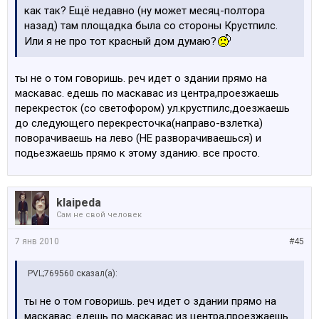
как так? Ещё недавно (ну может месяц-полтора
назад) там площадка была со стороны Крустпилс.
Или я не про тот красный дом думаю?
ты не о том говоришь. реч идет о здании прямо на
маскавас. едешь по маскавас из центра,проезжаешь
перекресток (со светофором) ул.крустпилс,доезжаешь
до следующего перекресточка(направо-взлетка)
поворачиваешь на лево (НЕ разворачиваешься) и
подьезжаешь прямо к этому зданию. все просто.
klaipeda
Сам не свой человек
7 янв 2010
#45
PVL;769560 сказал(а):
ты не о том говоришь. реч идет о здании прямо на
маскавас. едешь по маскавас из центра,проезжаешь