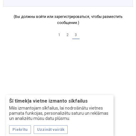
(Вы должны войти или зарегистрироваться, чтобы разместить
сообщение.)
1
2
3
Šī tīmekļa vietne izmanto sīkfailus
Mēs izmantojam sīkfailus, lai nodrošinātu vietnes
pamata funkcijas, personalizētu saturu un reklāmas
un analizētu mūsu datu plūsmu.
Piekrītu
Uzzināt vairāk