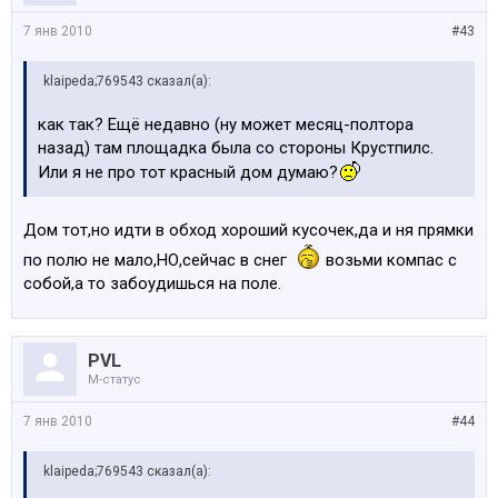
7 янв 2010
#43
klaipeda;769543 сказал(а):
как так? Ещё недавно (ну может месяц-полтора
назад) там площадка была со стороны Крустпилс.
Или я не про тот красный дом думаю?
Дом тот,но идти в обход хороший кусочек,да и ня прямки
по полю не мало,НО,сейчас в снег
возьми компас с
собой,а то забоудишься на поле.
PVL
M-статус
7 янв 2010
#44
klaipeda;769543 сказал(а):