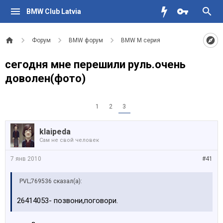
BMW Club Latvia
Форум
BMW форум
BMW M серия
сегодня мне перешили руль.очень
доволен(фото)
1
2
3
klaipeda
Сам не свой человек
7 янв 2010
#41
PVL;769536 сказал(а):
26414053- позвони,поговори.