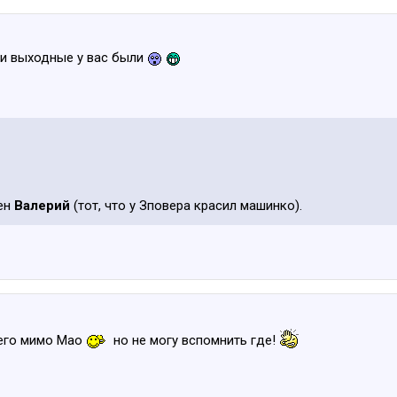
ми выходные у вас были
чен
Валерий
(тот, что у Зповера красил машинко).
его мимо Мао
но не могу вспомнить где!