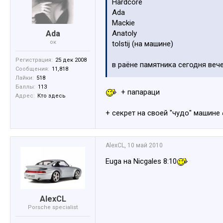
Hardcore
Ada
Mackie
Ada
Anatoly
ок
tolstij (на машине)
Регистрация:
25 дек 2008
в раёне памятника сегодня веч
Сообщения:
11,818
Лайки:
518
Санёк
Баллы:
113
+ папараци
Адрес:
Кто здесь
+ секрет на своей "чудо" машине
AlexCL
,
10 май 2010
Euga на Nicgales 8:10
AlexCL
Porsche specialist