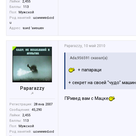
Лайки:
2,455
Баллы:
113
Пол:
Мужской
Род занятий:
ɯɔиwwɐdɹоd
u
Адрес:
ɐɹиd ‘ʁиʚɯɐv
Paparazzy
,
10 май 2010
Ada;956591 сказал(а):
+ папараци
+ секрет на своей "чудо" маши
Paparazzy
☭
ПРивед вам с Мацке
Регистрация:
28 янв 2007
Сообщения:
45,290
Лайки:
2,455
Баллы:
113
Пол:
Мужской
Род занятий:
ɯɔиwwɐdɹоd