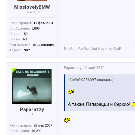
MisslovelyBMW
BMWClub
Регистрация:
11 фев 2004
Сообщения:
3,895
Лайки:
159
Баллы:
63
Род занятий:
страхование
Be Mad, Be Bad, but Never be Sad!
Адрес:
Рига
Paparazzy
,
10 май 2010
CaHbOK;956397 сказал(а):
А также Папарацци и Серхио!
Paparazzy
☭
Регистрация:
28 янв 2007
Сообщения:
45,290