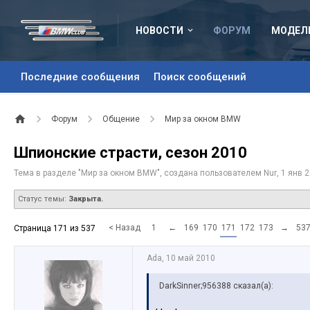
НОВОСТИ
ФОРУМ
МОДЕЛ
Последние сообщения
Поиск сообщений
Форум
Общение
Мир за окном BMW
Шпионские страсти, сезон 2010
Тема в разделе "
Мир за окном BMW
", создана пользователем
Nur
,
1 янв 
Статус темы:
Закрыта.
< Назад
1
←
169
170
171
172
173
→
53
Страница 171 из 537
Ada
,
10 май 2010
DarkSinner;956388 сказал(а):