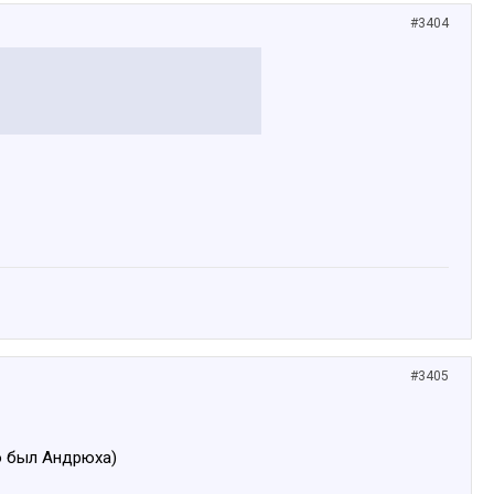
#3404
#3405
о был Андрюха)