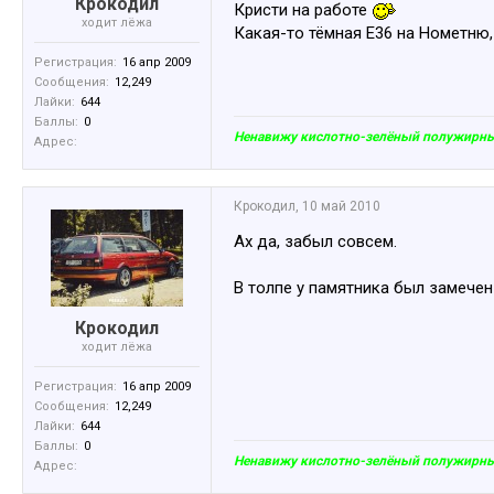
Крокодил
Кристи на работе
ходит лёжа
Какая-то тёмная Е36 на Нометню,
Регистрация:
16 апр 2009
Сообщения:
12,249
Лайки:
644
Баллы:
0
Ненавижу кислотно-зелёный полужирный
Адрес:
Крокодил
,
10 май 2010
Ах да, забыл совсем.
В толпе у памятника был замече
Крокодил
ходит лёжа
Регистрация:
16 апр 2009
Сообщения:
12,249
Лайки:
644
Баллы:
0
Ненавижу кислотно-зелёный полужирный
Адрес: