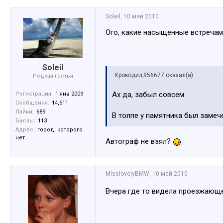
Soleil
,
10 май 2010
Ого, какие насыщенные встреча
Soleil
Крокодил;956677 сказал(а):
Редкая гостья
Ах да, забыл совсем.
Регистрация:
1 янв 2009
Сообщения:
14,611
Лайки:
689
В толпе у памятника был заме
Баллы:
113
Адрес:
город, которого
нет
Автограф не взял?
MisslovelyBMW
,
10 май 2010
Вчера где то видела проезжающ