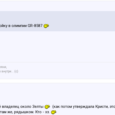
ойку в олимпии GR-8587
ляни,
внутри... (с)
её владелец около Зелты
(как потом утверждала Кристи, эт
там же, рядышком. Кто - хз.