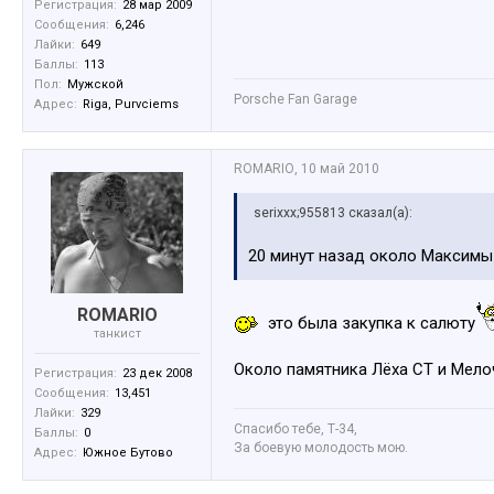
Регистрация:
28 мар 2009
Сообщения:
6,246
Лайки:
649
Баллы:
113
Пол:
Мужской
Porsche Fan Garage
Адрес:
Riga, Purvciems
ROMARIO
,
10 май 2010
serixxx;955813 сказал(а):
20 минут назад около Максимы
ROMARIO
это была закупка к салюту
танкист
Около памятника Лёха СТ и Мело
Регистрация:
23 дек 2008
Сообщения:
13,451
Лайки:
329
Спасибо тебе, Т-34,
Баллы:
0
За боевую молодость мою.
Адрес:
Южное Бутово