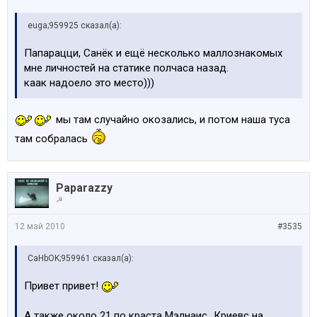
euga;959925 сказал(а):
Папарацци, Санёк и ещё несколько маллознакомых
мне личностей на статике полчаса назад.
каак надоело это место)))
мы там случайно окозались, и потом наша туса
там собралась
Paparazzy
☭
12 май 2010
#3535
CaHbOK;959961 сказал(а):
Привет привет!
А также около 21 по краста Мэлнаис_Криевс на