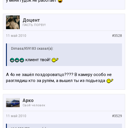
у меня гудок не работает
Доцент
ПАСТЬ ПОРВУ!
11 май 2010
#3528
Dimasa;959183 сказал(а):
клиент твой!
А 4о не зашёл поздороватцо???? В камеру особо не
разглядиш кто за рулём, а вышел ты из подьезда
Арко
Свой человек
11 май 2010
#3529