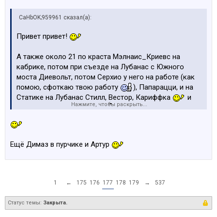
CaHbOK;959961 сказал(а):
Привет привет!
А также около 21 по краста Мэлнаис_Криевс на
кабрике, потом при съезде на Лубанас с Южного
моста Диевольт, потом Серхио у него на работе (как
помою, сфоткаю твою работу
), Папарацци, и на
Статике на Лубанас Стилл, Вестор, Кариффка
и
Нажмите, чтобы раскрыть...
еще кто-то на белой е39.
Ещё Димаз в пурчике и Артур
1
←
175
176
177
178
179
→
537
Статус темы:
Закрыта.