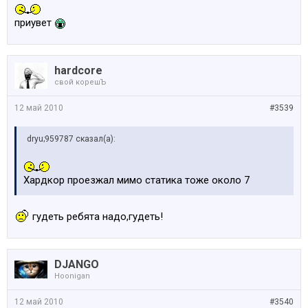
приувет
hardcore
свой корешЪ
12 май 2010
#3539
dryu;959787 сказал(а):
Хардкор проезжал мимо статика тоже около 7
гудеть ребята надо,гудеть!
DJANGO
Hoonigan
12 май 2010
#3540