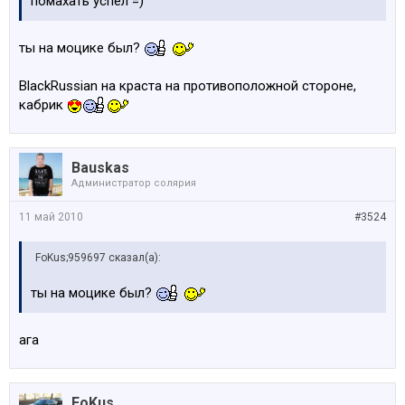
помахать успел =)
ты на моцике был?
BlackRussian на краста на противоположной стороне,
кабрик
Bauskas
Администратop солярия
11 май 2010
#3524
FoKus;959697 сказал(а):
ты на моцике был?
ага
FoKus