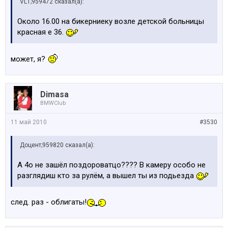
VL1;959472 сказал(а):
Около 16.00 на бикерниеку возле детской больницы
красная е 36.
может, я?
Dimasa
BMWClub
11 май 2010
#3530
Доцент;959820 сказал(а):
А 4о не зашёл поздороватцо???? В камеру особо не
разглядиш кто за рулём, а вышел ты из подьезда
след. раз - облигаты!