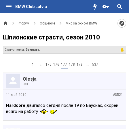
BMW Club Latvia
Форум
Общение
Мир за окном BMW
Шпионские страсти, сезон 2010
Статус темы:
Закрыта.
1
←
175
176
177
178
179
→
537
Olesja
нет
11 май 2010
#3521
Hardcore
двигалсо сегдня после 19 по Баускас, скорей
всяго на работу