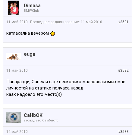
Dimasa
BMWClub
11 май 2010
Последнее редактирование:
11 май 2010
#3531
катлакална вечером
euga
-
11 май 2010
#3532
Папарацци, Санёк и ещё несколько маллознакомых мне
личностей на статике полчаса назад.
каак надоело это место)))
CaHbOK
атсалдэтс бэмбистс
12 май 2010
#3533