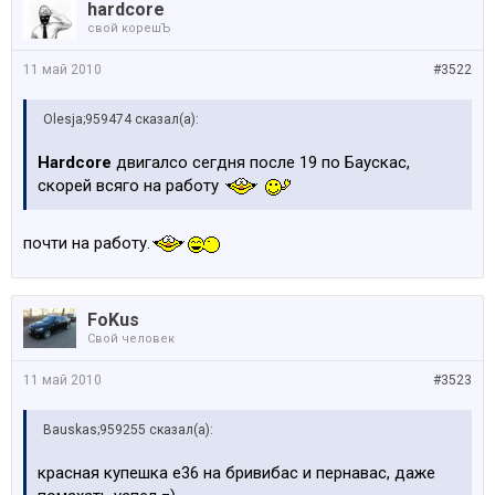
hardcore
свой корешЪ
11 май 2010
#3522
Olesja;959474 сказал(а):
Hardcore
двигалсо сегдня после 19 по Баускас,
скорей всяго на работу
почти на работу.
FoKus
Свой человек
11 май 2010
#3523
Bauskas;959255 сказал(а):
красная купешка е36 на бривибас и пернавас, даже