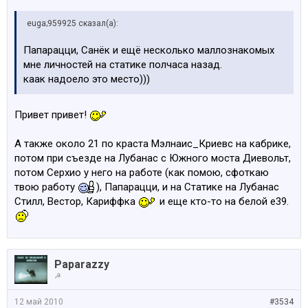
euga;959925 сказал(а):
Папарацци, Санёк и ещё несколько маллознакомых
мне личностей на статике полчаса назад.
каак надоело это место)))
Привет привет!
А также около 21 по краста Мэлнаис_Криевс на кабрике,
потом при съезде на Лубанас с Южного моста Диевольт,
потом Серхио у него на работе (как помою, сфоткаю
твою работу
), Папарацци, и на Статике на Лубанас
Стилл, Вестор, Кариффка
и еще кто-то на белой е39.
Paparazzy
☭
12 май 2010
#3534