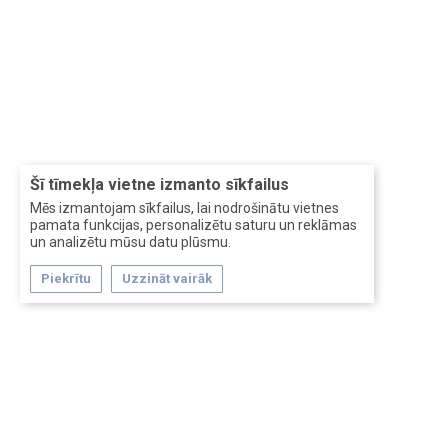
Šī tīmekļa vietne izmanto sīkfailus
Mēs izmantojam sīkfailus, lai nodrošinātu vietnes
pamata funkcijas, personalizētu saturu un reklāmas
un analizētu mūsu datu plūsmu.
Piekrītu
Uzzināt vairāk
Forum software by XenForo™
Перевод:
XF-Russia.ru