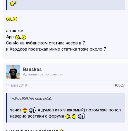
а так же
Арр
Сан4о на лубанском статике часов в 7
и Хардкор проезжал мимо статика тоже около 7
Bauskas
Администратop солярия
11 май 2010
#3527
FoKus;959766 сказал(а):
зачет
я думал кто знакомый) потом уже понел
наверно всетаки с форума