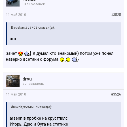
Свой человек
11 май 2010
#3525
Bauskas;959708 сказал(а):
ага
зачет
я думал кто знакомый) потом уже понел
наверно всетаки с форума
dryu
эмпараллель
11 май 2010
#3526
diewolt;959461 сказал(а):
arsenn в пробке на крустпилс
Игорь, Дрю и Эуга на статике