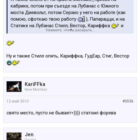
кабрике, потом при съезде на Лубанас с Южного
моста Диевольт, потом Серхио у него на работе (как
помою, сфоткаю твою работу
), Папарацци, и на
Статике на Лубанас Стилл, Вестор, Кариффка
и
Нажмите, чтобы раскрыть...
еще кто-то на белой е39.
Ну и также Стилл опять, Кариффка, ГудЕар, Стиг, Вестор
KariFFka
New Member
12 май 2010
#3536
свято место, пусто не бывает=)))) статоил форева
Jen
Doctor