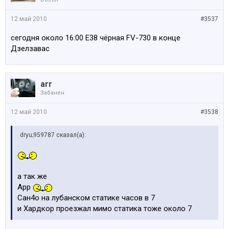
12 май 2010
#3537
сегодня около 16:00 E38 чёрная FV-730 в конце
Дзелзавас
arr
Забанен
12 май 2010
#3538
dryu;959787 сказал(а):
а так же
Арр
Сан4о на лубанском статике часов в 7
и Хардкор проезжал мимо статика тоже около 7