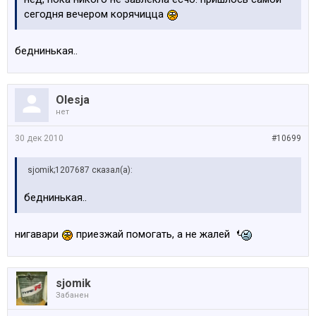
сегодня вечером корячицца
беднинькая..
Olesja
нет
30 дек 2010
#10699
sjomik;1207687 сказал(а):
беднинькая..
нигавари
приезжай помогать, а не жалей
sjomik
Забанен