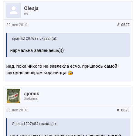
Olesja
нет
30 дек 2010
#10697
sjomik;1207683 сказал(а):
нармальна завлекаешь)))
нед, пока никого не завлекла есчо. пришлось самой
сегодня вечером корячицца
sjomik
Забанен
30 дек 2010
#10698
Olesja;1207684 сказал(а):
нед, пока никого не завлекла есчо. пришлось самой