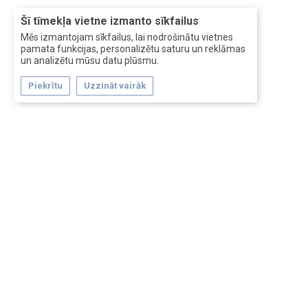
Šī tīmekļa vietne izmanto sīkfailus
Mēs izmantojam sīkfailus, lai nodrošinātu vietnes
pamata funkcijas, personalizētu saturu un reklāmas
un analizētu mūsu datu plūsmu.
Piekrītu
Uzzināt vairāk
Forum software by XenForo™
Перевод:
XF-Russia.ru
Сделано в
Entrypoint
Обратная связь
Помощь
Условия и правила