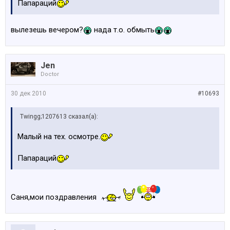
Папараций
вылезешь вечером?
нада т.о. обмыть
Jen
Doctor
30 дек 2010
#10693
Twingg;1207613 сказал(а):
Малый на тех. осмотре.
Папараций
Саня,мои поздравления