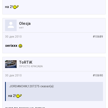
на 2!
Olesja
нет
30 дек 2010
#10689
serixxx
ToRTiK
ПРОСТО КРАСАВА
30 дек 2010
#10690
JORDANCHIK;1207275 сказал(а):
на 2!