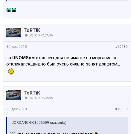
ToRTiK
ПРОСТО КРАСАВА
30 дек 2010
#10685
за
UNOMSом
ехал сегодня по иманте на моргание не
откликался...видно был очень сильно занят дрифтом...
ToRTiK
ПРОСТО КРАСАВА
30 дек 2010
#10686
JORDANCHIK;1206509 сказал(а):