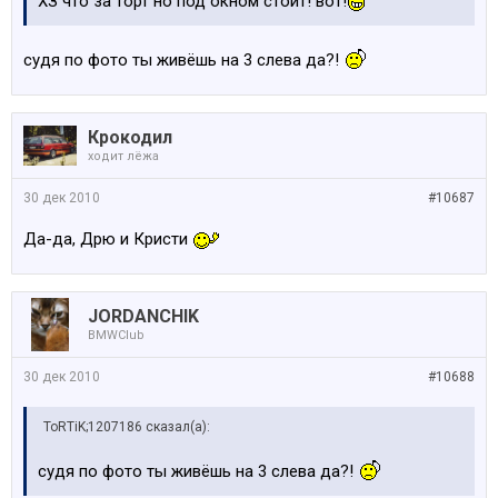
ХЗ что за торт но под окном стоит! вот!
судя по фото ты живёшь на 3 слева да?!
Крокодил
ходит лёжа
30 дек 2010
#10687
Да-да, Дрю и Кристи
JORDANCHIK
BMWClub
30 дек 2010
#10688
ToRTiK;1207186 сказал(а):
судя по фото ты живёшь на 3 слева да?!