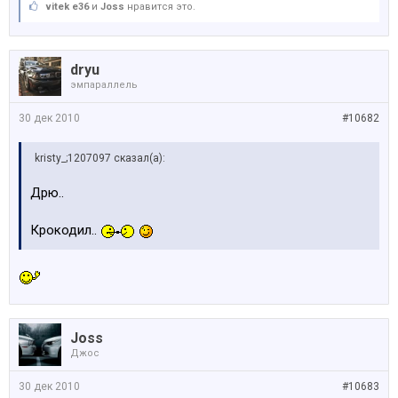
vitek e36
и
Joss
нравится это.
dryu
эмпараллель
30 дек 2010
#10682
kristy_;1207097 сказал(а):
Дрю..
Крокодил..
Joss
Джос
30 дек 2010
#10683