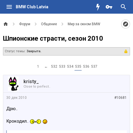
BMW Club Latvia
Форум
Общение
Мир за окном BMW
Шпионские страсти, сезон 2010
Статус темы:
Закрыта.
1
←
532
533
534
535
536
537
kristy_
Close to perfect..
30 дек 2010
#10681
Дрю..
Крокодил..