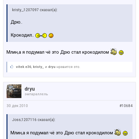
kristy_;1207097 сказал(а):
Дрю..
Крокодил..
Млин,а я подумал чё это Дрю стал крокодилом
vitek e36
,
kristy_
и
dryu
нравится это.
dryu
эмпараллель
30 дек 2010
#10684
Joss;1207116 сказал(а):
Млин,а я подумал чё это Дрю стал крокодилом