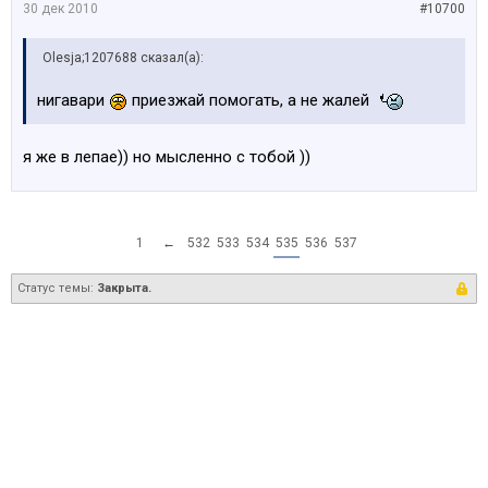
30 дек 2010
#10700
Olesja;1207688 сказал(а):
нигавари
приезжай помогать, а не жалей
я же в лепае)) но мысленно с тобой ))
1
←
532
533
534
535
536
537
Статус темы:
Закрыта.