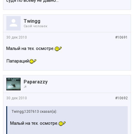
судя по всему не давно...
Twingg
Свой человек
30 дек 2010
#10691
Малый на тех. осмотре.
Папараций
Paparazzy
☭
30 дек 2010
#10692
Twingg;1207613 сказал(а):
Малый на тех. осмотре.