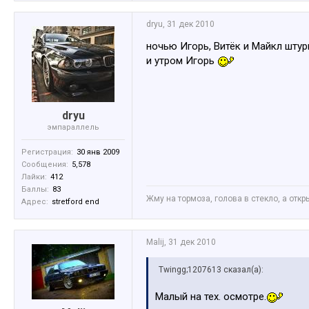
dryu
,
31 дек 2010
ночью Игорь, Витёк и Майкл шту
и утром Игорь
dryu
эмпараллель
Регистрация:
30 янв 2009
Сообщения:
5,578
Лайки:
412
Баллы:
83
Жму на тормоза, голова в стекло, а откр
Адрес:
stretford end
Malij
,
31 дек 2010
Twingg;1207613 сказал(а):
Малый на тех. осмотре.