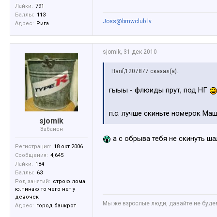
Лайки:
791
Баллы:
113
Joss@bmwclub.lv
Адрес:
Рига
sjomik
,
31 дек 2010
Hanf;1207877 сказал(а):
гыыы - флюиды прут, под НГ
п.с. лучше скиньте номерок Маши
sjomik
Забанен
а с обрыва тебя не скинуть ш
Регистрация:
18 окт 2006
Сообщения:
4,645
Лайки:
184
Баллы:
63
Род занятий:
строю.лома
ю.пинаю то чего нет у
девочек
Мы же взрослые люди, давайте не будем 
Адрес:
город банкрот