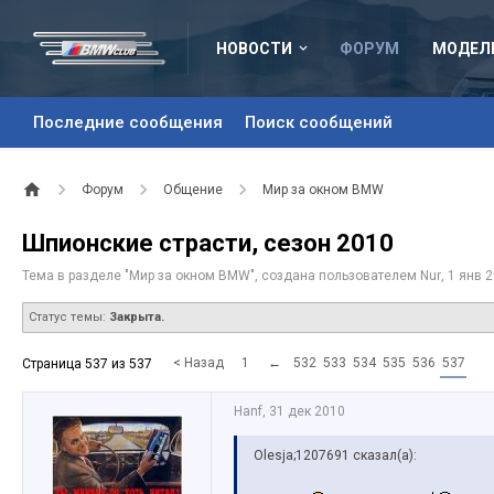
НОВОСТИ
ФОРУМ
МОДЕЛ
Последние сообщения
Поиск сообщений
Форум
Общение
Мир за окном BMW
Шпионские страсти, сезон 2010
Тема в разделе "
Мир за окном BMW
", создана пользователем
Nur
,
1 янв 
Статус темы:
Закрыта.
< Назад
1
←
532
533
534
535
536
537
Страница 537 из 537
Hanf
,
31 дек 2010
Olesja;1207691 сказал(а):