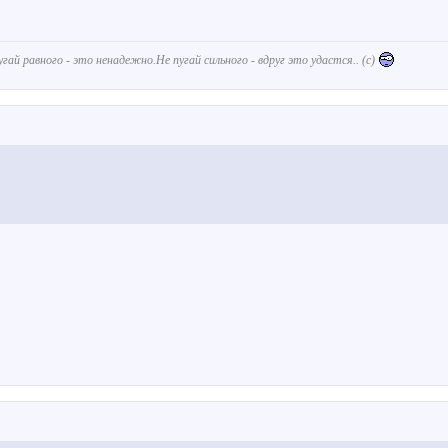
угай равного - это ненадежно.Не пугай сильного - вдруг это удастся.. (с)