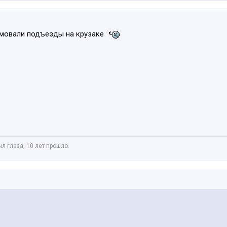
рмовали подъезды на крузаке
ыл глаза, 10 лет прошло.