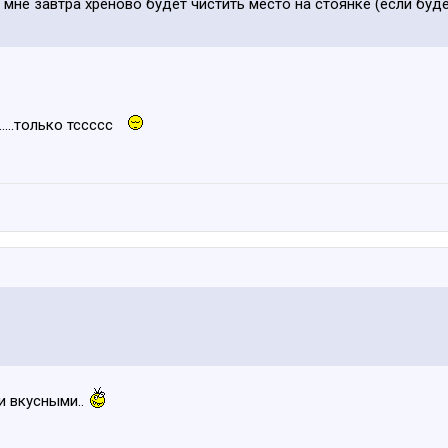
 мне завтра хреново будет чистить место на стоянке (если буд
....только тссссс
и вкусными..