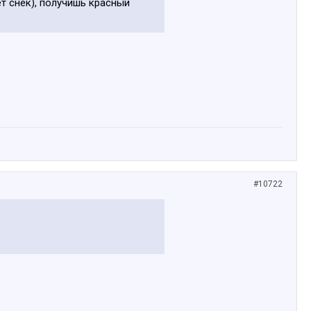
ет снек), получишь красный
#10722