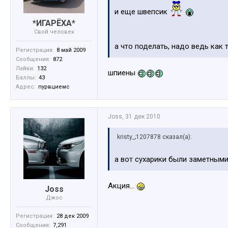
и еще швепсик
*ИГАРЁХА*
Свой человек
а что поделать, надо ведь как
Регистрация:
8 май 2009
Сообщения:
872
Лайки:
132
шпиены
Баллы:
43
Адрес:
пурвциемс
Joss
,
31 дек 2010
kristy_;1207878 сказал(а):
а вот сухарики были заметными.
Акция...
Joss
Джос
Регистрация:
28 дек 2009
Сообщения:
7,291