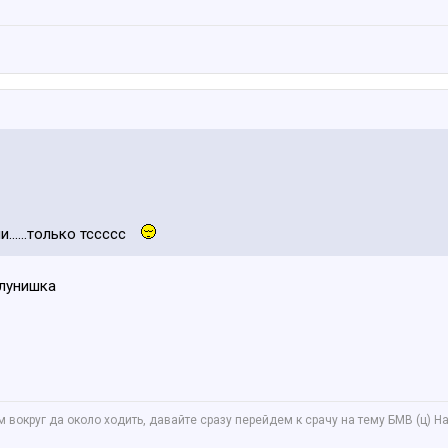
......только тссссс
алунишка
вокруг да около ходить, давайте сразу перейдем к срачу на тему БМВ (ц) Нат