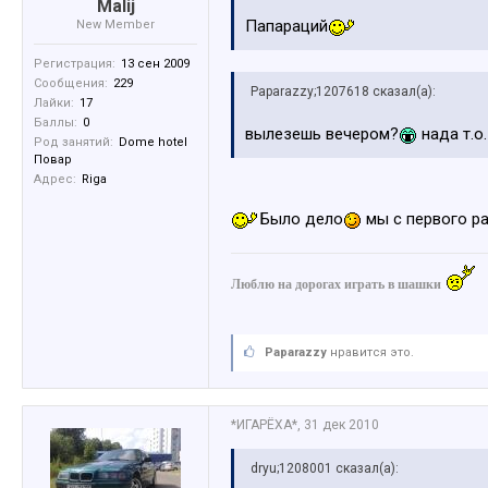
Malij
Папараций
New Member
Регистрация:
13 сен 2009
Сообщения:
229
Paparazzy;1207618 сказал(а):
Лайки:
17
Баллы:
0
вылезешь вечером?
нада т.о
Род занятий:
Dome hotel
Повар
Адрес:
Riga
Было дело
мы с первого р
Люблю на дорогах играть в шашки
Paparazzy
нравится это.
*ИГАРЁХА*
,
31 дек 2010
dryu;1208001 сказал(а):