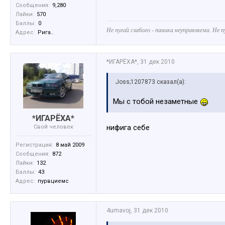
Сообщения:
9,280
Лайки:
570
Баллы:
0
Не пугай слабого - паника неуправляема. Не п
Адрес:
Рига..
*ИГАРЁХА*
,
31 дек 2010
Joss;1207873 сказал(а):
Мы с тобой незаметные
*ИГАРЁХА*
нифига себе
Свой человек
Регистрация:
8 май 2009
Сообщения:
872
Лайки:
132
Баллы:
43
Адрес:
пурвциемс
4umavoj
,
31 дек 2010