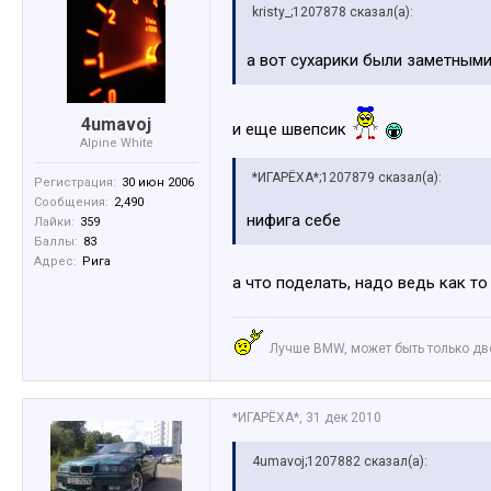
kristy_;1207878 сказал(а):
а вот сухарики были заметными.
4umavoj
и еще швепсик
Alpine White
*ИГАРЁХА*;1207879 сказал(а):
Регистрация:
30 июн 2006
Сообщения:
2,490
нифига себе
Лайки:
359
Баллы:
83
Адрес:
Рига
а что поделать, надо ведь как т
Лучше BMW, может быть только д
*ИГАРЁХА*
,
31 дек 2010
4umavoj;1207882 сказал(а):