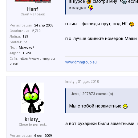
в курсе
смотри мну
если
квадрат
Hanf
Свой человек
гыыы - флюиды прут, под НГ
Регистрация:
24 апр 2008
Сообщения:
2,710
Лайки:
129
п.с. лучше скиньте номерок Маши..
Баллы:
63
Пол:
Мужской
Адрес:
Рига
Сайт:
https://www.dmngrou
www.dmngroup.eu
p.eu/
kristy_
,
31 дек 2010
Joss;1207873 сказал(а):
Мы с тобой незаметные
kristy_
а вот сухарики были заметными.. 
Close to perfect..
Регистрация:
6 сен 2009