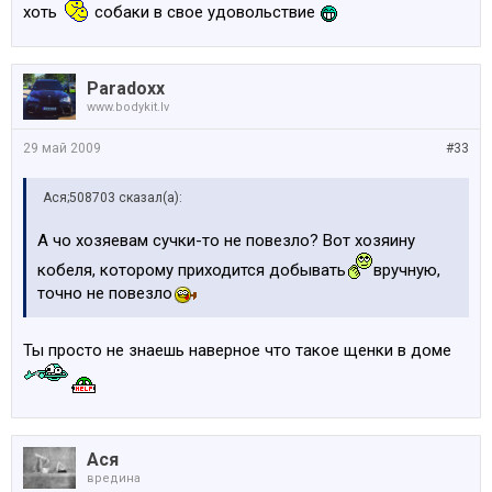
хоть
собаки в свое удовольствие
Paradoxx
www.bodykit.lv
29 май 2009
#33
Ася;508703 сказал(а):
А чо хозяевам сучки-то не повезло? Вот хозяину
кобеля, которому приходится добывать
вручную,
точно не повезло
Ты просто не знаешь наверное что такое щенки в доме
Ася
вредина