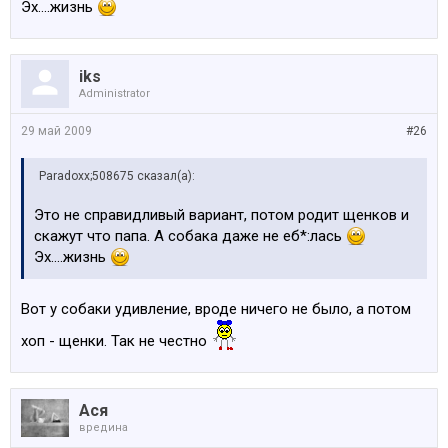
Эх....жизнь
iks
Administrator
29 май 2009
#26
Paradoxx;508675 сказал(а):
Это не справидливый вариант, потом родит щенков и
скажут что папа. А собака даже не еб*:лась
Эх....жизнь
Вот у собаки удивление, вроде ничего не было, а потом
хоп - щенки. Так не честно
Ася
вредина