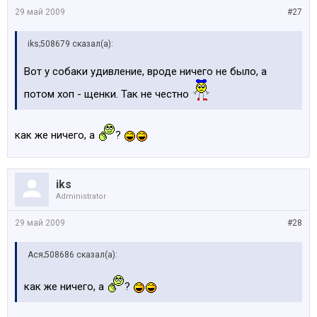
29 май 2009
#27
iks;508679 сказал(а):
Вот у собаки удивление, вроде ничего не было, а
потом хоп - щенки. Так не честно
как же ничего, а
?
iks
Administrator
29 май 2009
#28
Ася;508686 сказал(а):
как же ничего, а
?