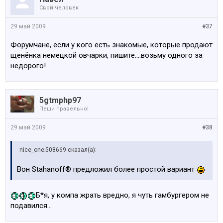
Свой человек
29 май 2009
#37
Форумчане, если у кого есть знакомые, которые продают
щенёнка немецкой овчарки, пишите....возьму одного за
недорого!
5gtmphp97
Пеши правельно!
29 май 2009
#38
nice_one;508669 сказал(а):
Вон Stahanoff® предложил более простой вариант
Б*я, у компа жрать вредно, я чуть гамбургером не
подавился...