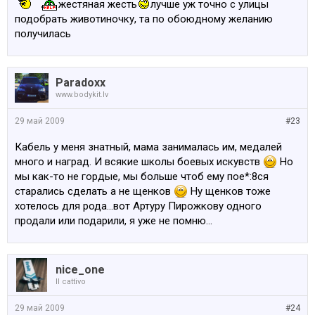
жестяная жесть
лучше уж точно с улицы
подобрать животиночку, та по обоюдному желанию
получилась
Paradoxx
www.bodykit.lv
29 май 2009
#23
Кабель у меня знатный, мама занималась им, медалей
много и наград. И всякие школы боевых искувств
Но
мы как-то не гордые, мы больше чтоб ему пое*:8ся
старались сделать а не щенков
Ну щенков тоже
хотелось для рода...вот Артуру Пирожкову одного
продали или подарили, я уже не помню...
nice_one
Il cattivo
29 май 2009
#24