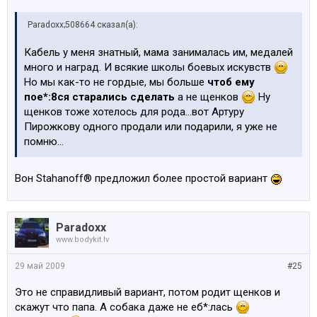
Paradoxx;508664 сказал(а):
Кабель у меня знатный, мама занималась им, медалей
много и наград. И всякие школы боевых искувств
Но мы как-то не гордые, мы больше
чтоб ему
пое*:8ся старались сделать
а не щенков
Ну
щенков тоже хотелось для рода...вот Артуру
Пирожкову одного продали или подарили, я уже не
помню...
Вон Stahanoff® предложил более простой вариант
Paradoxx
www.bodykit.lv
29 май 2009
#25
Это не справидливый вариант, потом родит щенков и
скажут что папа. А собака даже не еб*:лась