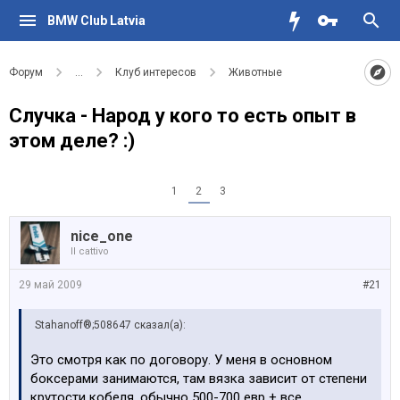
BMW Club Latvia
Форум
...
Клуб интересов
Животные
Случка - Народ у кого то есть опыт в
этом деле? :)
1
2
3
nice_one
Il cattivo
29 май 2009
#21
Stahanoff®;508647 сказал(а):
Это смотря как по договору. У меня в основном
боксерами занимаются, там вязка зависит от степени
крутости кобеля, обычно 500-700 евр + все