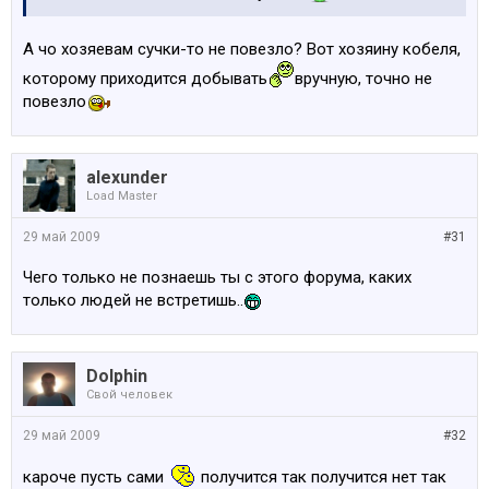
А чо хозяевам сучки-то не повезло? Вот хозяину кобеля,
которому приходится добывать
вручную, точно не
повезло
alexunder
Load Master
29 май 2009
#31
Чего только не познаешь ты с этого форума, каких
только людей не встретишь..
Dolphin
Свой человек
29 май 2009
#32
кароче пусть сами
получится так получится нет так