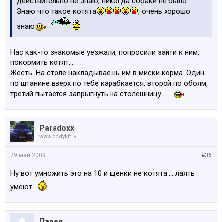
действительно не знаю, никогда собаки не было.
Знаю что такое котята
, очень хорошо
знаю
Нас как-то знакомые уезжали, попросили зайти к ним,
покормить котят....
Жесть. На столе накладываешь им в миски корма. Один
по штанине вверх по тебе карабкается, второй по обоям,
третий пытается запрыгнуть на столешницу.......
Paradoxx
www.bodykit.lv
29 май 2009
#36
Ну вот умножить это на 10 и щенки не котята ... лаять
умеют
Павел