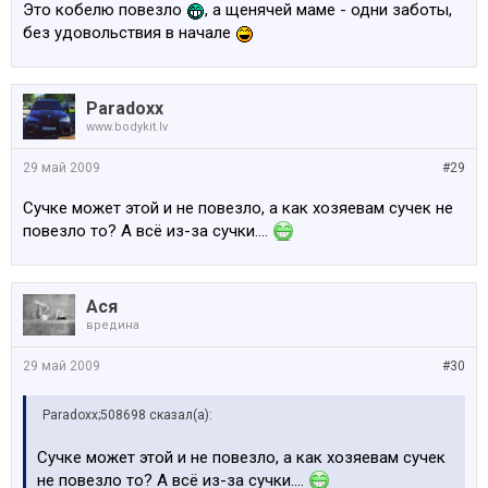
Это кобелю повезло
, а щенячей маме - одни заботы,
без удовольствия в начале
Paradoxx
www.bodykit.lv
29 май 2009
#29
Сучке может этой и не повезло, а как хозяевам сучек не
повезло то? А всё из-за сучки....
Ася
вредина
29 май 2009
#30
Paradoxx;508698 сказал(а):
Сучке может этой и не повезло, а как хозяевам сучек
не повезло то? А всё из-за сучки....