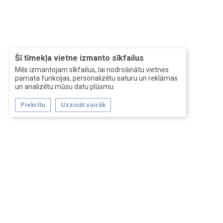
Šī tīmekļa vietne izmanto sīkfailus
Mēs izmantojam sīkfailus, lai nodrošinātu vietnes
pamata funkcijas, personalizētu saturu un reklāmas
un analizētu mūsu datu plūsmu.
Piekrītu
Uzzināt vairāk
Forum software by XenForo™
Перевод:
XF-Russia.ru