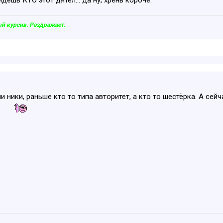
дёшь КТО этот дятел... да ну, хрень короче.
 курсив. Раздражает.
 ники, раньше кто то типа авторитет, а кто то шестёрка. А сей