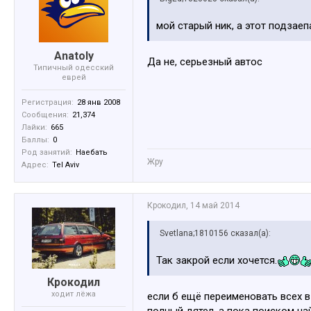
мой старый ник, а этот подзаеп
Anatoly
Да не, серьезный автос
Типичный одесский
еврей
Регистрация:
28 янв 2008
Сообщения:
21,374
Лайки:
665
Баллы:
0
Род занятий:
Наебать
Жру
Адрес:
Tel Aviv
Крокодил
,
14 май 2014
Svetlana;1810156 сказал(а):
Так закрой если хочется.
Крокодил
ходит лёжа
если б ещё переименовать всех 