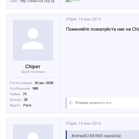
Сайт:
http://www.vok.rep.kp
Chiper
,
16 июн 2014
Поменяйте пожалуйста ник на Chi
Chiper
Свой человек
Регистрация:
30 авг 2008
Сообщения:
988
Лайки:
79
Баллы:
28
Prostoi
нравится это.
Адрес:
Ригa
Chiper
,
18 июн 2014
Andreald;1841805 сказал(а):