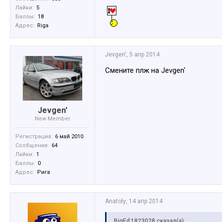
Лайки:
5
Баллы:
18
Адрес:
Riga
Jevgen'
,
5 апр 2014
Смените плж на Jevgen'
Jevgen'
New Member
Регистрация:
6 май 2010
Сообщения:
64
Лайки:
1
Баллы:
0
Адрес:
Рига
Anatoly
,
14 апр 2014
BigEd;1823028 сказал(а):