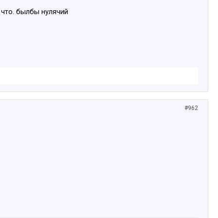
и что. былбы нулячий
#962