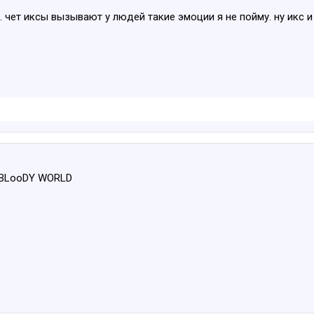
. чет иксы вызывают у людей такие эмоции я не пойму. ну икс 
т BLooDY WORLD