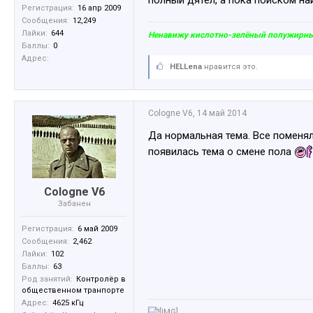
полный дятел, а пока поиском най
Регистрация:
16 апр 2009
Сообщения:
12,249
Лайки:
644
Ненавижу кислотно-зелёный полужирный
Баллы:
0
Адрес:
HELLena
нравится это.
Cologne V6
,
14 май 2014
Да нормальная тема. Все поменяли
появилась тема о смене пола
Cologne V6
Забанен
Регистрация:
6 май 2009
Сообщения:
2,462
Лайки:
102
Баллы:
63
Род занятий:
Контролёр в
общественном транпорте
Адрес:
4625 кГц