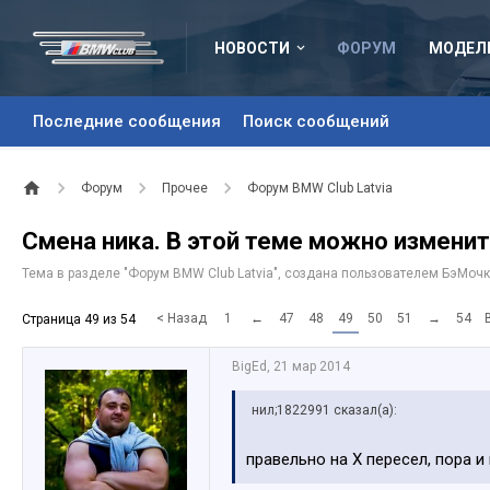
НОВОСТИ
ФОРУМ
МОДЕЛ
Последние сообщения
Поиск сообщений
Форум
Прочее
Форум BMW Club Latvia
Смена ника. В этой теме можно изменит
Тема в разделе "
Форум BMW Club Latvia
", создана пользователем
БэМочк
< Назад
1
←
47
48
49
50
51
→
54
Страница 49 из 54
BigEd
,
21 мар 2014
нил;1822991 сказал(а):
правельно на X пересел, пора и