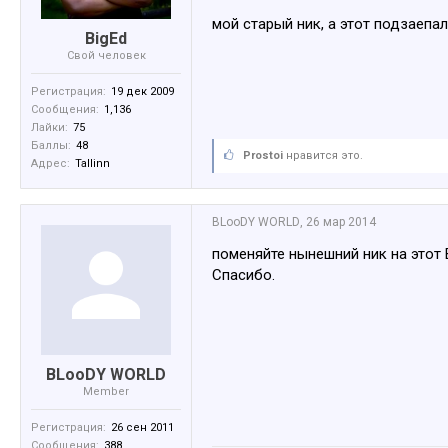
мой старый ник, а этот подзаепал
BigEd
Свой человек
Регистрация:
19 дек 2009
Сообщения:
1,136
Лайки:
75
Баллы:
48
Prostoi
нравится это.
Адрес:
Tallinn
BLooDY WORLD
,
26 мар 2014
поменяйте нынешний ник на это
Спасибо.
BLooDY WORLD
Member
Регистрация:
26 сен 2011
Сообщения:
388