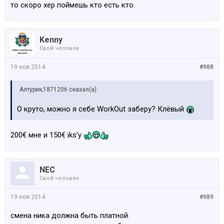
то скоро хер поймешь кто есть кто.
Kenny
Свой человек
19 ноя 2014
#988
Алтурик;1871206 сказал(а):
О круто, можно я себе WorkOut заберу? Клёвый
200€ мне и 150€ iks'у
NEC
Свой человек
19 ноя 2014
#989
смена ника должна быть платной.