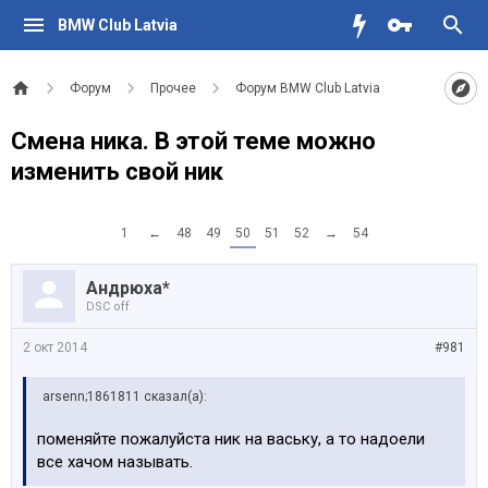
BMW Club Latvia
Форум
Прочее
Форум BMW Club Latvia
Смена ника. В этой теме можно
изменить свой ник
1
←
48
49
50
51
52
→
54
Андрюха*
DSC off
2 окт 2014
#981
arsenn;1861811 сказал(а):
поменяйте пожалуйста ник на ваську, а то надоели
все хачом называть.