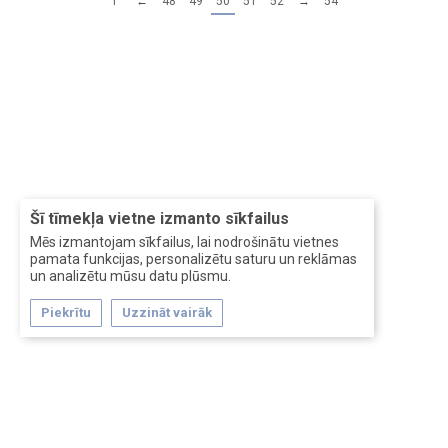
1
←
48
49
50
51
52
→
54
Šī tīmekļa vietne izmanto sīkfailus
Mēs izmantojam sīkfailus, lai nodrošinātu vietnes
pamata funkcijas, personalizētu saturu un reklāmas
un analizētu mūsu datu plūsmu.
Piekrītu
Uzzināt vairāk