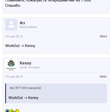
Поменяйте, пожалуйста теперешний ник на Т1000
Спасибо.
iks
Administrator
19 ноя 2014
#984
WorkOut -> Kenny.
Kenny
Свой человек
19 ноя 2014
#985
iks;1871183 сказал(а):
WorkOut -> Kenny.