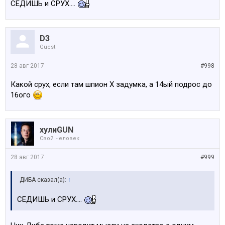
СЕДИШЬ и СРУХ....
D3
Guest
28 авг 2017
#998
Какой срух, если там шпион Х задумка, а 14ый подрос до
16ого
хулиGUN
Свой человек
28 авг 2017
#999
ДИБА сказал(а):
↑
СЕДИШЬ и СРУХ....