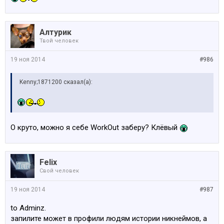
Алтурик
Твой человек
19 ноя 2014
#986
Kenny;1871200 сказал(а):
О круто, можно я себе WorkOut заберу? Клёвый
Felix
Свой человек
19 ноя 2014
#987
to Adminz.
запилите может в профили людям истории никнеймов, а