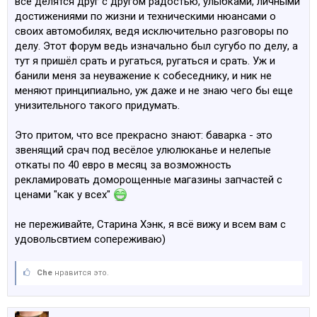
все делятся друг с другом радостью, улыбками, личными
достижениями по жизни и техническими нюансами о
своих автомобилях, ведя исключительно разговоры по
делу. Этот форум ведь изначально был сугубо по делу, а
тут я пришёл срать и ругаться, ругаться и срать. Уж и
банили меня за неуважение к собеседнику, и ник не
меняют принципиально, уж даже и не знаю чего бы еще
унизительного такого придумать.
Это притом, что все прекрасно знают: баварка - это
звенящий срач под весёлое улюлюканье и нелепые
откаты по 40 евро в месяц за возможность
рекламировать доморощенные магазины запчастей с
ценами "как у всех"
не переживайте, Старина Хэнк, я всё вижу и всем вам с
удовольсвтием сопереживаю)
Che
нравится это.