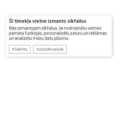
Šī tīmekļa vietne izmanto sīkfailus
Mēs izmantojam sīkfailus, lai nodrošinātu vietnes
pamata funkcijas, personalizētu saturu un reklāmas
un analizētu mūsu datu plūsmu.
Piekrītu
Uzzināt vairāk
Forum software by XenForo™
Перевод:
XF-Russia.ru
Сделано в
Entrypoint