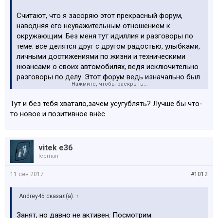
Считают, что я засоряю этот прекрасный форум,
наводняя его неуважительным отношением к
окружающим. Без меня тут идиллия и разговоры по
теме: все делятся друг с другом радостью, улыбками,
личными достижениями по жизни и техническими
нюансами о своих автомобилях, ведя исключительно
разговоры по делу. Этот форум ведь изначально был
Нажмите, чтобы раскрыть...
сугубо по делу,
а тут я пришёл срать и ругаться
,
ругаться и срать. Уж и банили меня за неуважение к
Тут и без тебя хватало,зачем усугублять? Лучше бы что-
собеседнику, и ник не меняют принципиально, уж
то новое и позитивное внёс.
даже и не знаю чего бы еще унизительного такого
придумать.
vitek e36
Это притом, что все прекрасно знают: баварка - это
Iceman
звенящий срач под весёлое улюлюканье и нелепые
откаты по 40 евро в месяц за возможность
11 сен 2017
#1012
рекламировать доморощенные магазины запчастей с
ценами "как у всех"
Andrey45 сказал(а):
↑
не переживайте, Старина Хэнк, я всё вижу и всем вам с
Занят, но давно не активен. Посмотрим.