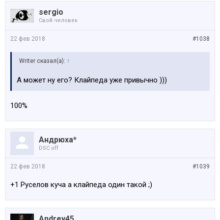
sergio
Свой человек
22 фев 2018
#1038
Writer сказал(а):
↑
А может ну его? Клайпеда уже привычно )))
100%
Андрюха*
DSC off
22 фев 2018
#1039
+1 Руселов куча а клайпеда один такой ;)
Andrey45