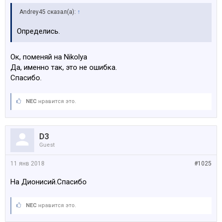
Andrey45 сказал(а):
↑
Определись.
Ок, поменяй на Nikolya
Да, именно так, это не ошибка.
Спасибо.
NEC
нравится это.
D3
Guest
11 янв 2018
#1025
На Дионисий.Спасибо
NEC
нравится это.