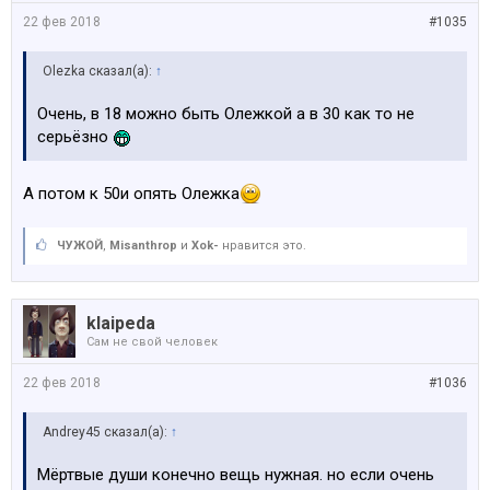
22 фев 2018
#1035
Olezka сказал(а):
↑
Очень, в 18 можно быть Олежкой а в 30 как то не
серьёзно
А потом к 50и опять Олежка
ЧУЖОЙ
,
Misanthrop
и
Xok-
нравится это.
klaipeda
Сам не свой человек
22 фев 2018
#1036
Andrey45 сказал(а):
↑
Мёртвые души конечно вещь нужная. но если очень