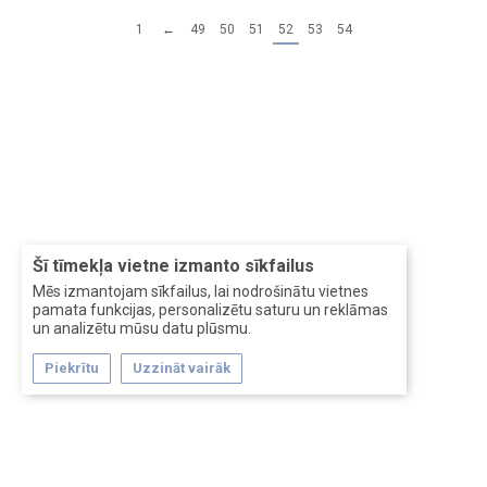
1
←
49
50
51
52
53
54
Šī tīmekļa vietne izmanto sīkfailus
Mēs izmantojam sīkfailus, lai nodrošinātu vietnes
pamata funkcijas, personalizētu saturu un reklāmas
un analizētu mūsu datu plūsmu.
Piekrītu
Uzzināt vairāk