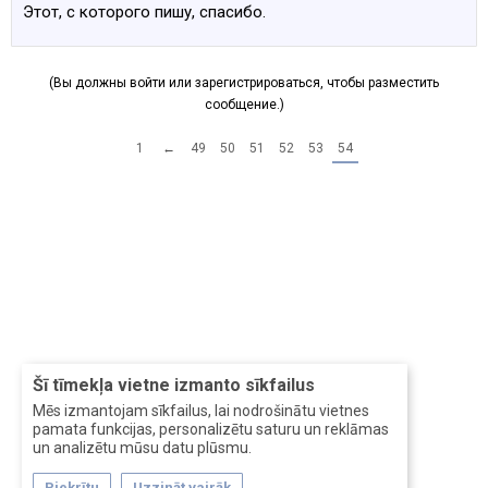
Этот, с которого пишу, спасибо.
(Вы должны войти или зарегистрироваться, чтобы разместить
сообщение.)
1
←
49
50
51
52
53
54
Šī tīmekļa vietne izmanto sīkfailus
Mēs izmantojam sīkfailus, lai nodrošinātu vietnes
pamata funkcijas, personalizētu saturu un reklāmas
un analizētu mūsu datu plūsmu.
Piekrītu
Uzzināt vairāk