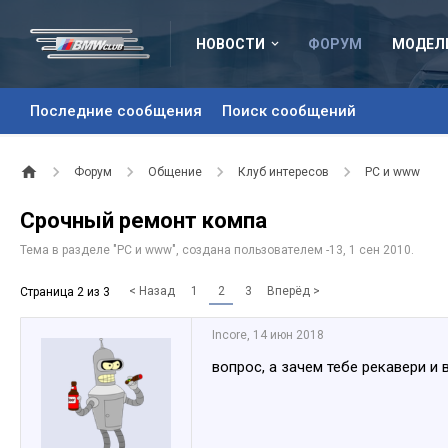
НОВОСТИ
ФОРУМ
МОДЕЛ
Последние сообщения
Поиск сообщений
Форум
Общение
Клуб интересов
PC и www
Срочный ремонт компа
Тема в разделе "
PC и www
", создана пользователем
-13
,
1 сен 2010
.
< Назад
1
2
3
Вперёд >
Страница 2 из 3
Incore
,
14 июн 2018
вопрос, а зачем тебе рекавери и 