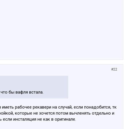
#22
 что бы вафля встала.
я иметь рабочее рекавери на случай, если понадобится, тк
тройкой, которые не хочется потом вычленять отдельно и
ь если инсталяция не как в оригинале.