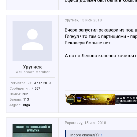
офиса должен был быть в компле
Уругнек
,
15 июн 2018
Вчера запустил рекавери из под в
Глянул что там с партициями - п
Рекавери больше нет.
А вот с Леново конечно хочется
Уругнек
Well-Known Member
Регистрация:
3 авг 2010
Сообщения:
4,567
Лайки:
862
Баллы:
113
Адрес:
Riga
Paparazzy
,
15 июн 2018
Incore сказал(а):
↑