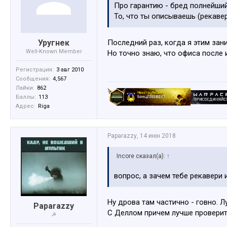
Про гарантию - бред полнейший
То, что ты описываешь (рекавер
Уругнек
Последний раз, когда я этим зан
Well-Known Member
Но точно знаю, что офиса после 
Регистрация:
3 авг 2010
Сообщения:
4,567
Лайки:
862
Баллы:
113
Адрес:
Riga
Paparazzy
,
14 июн 2018
Incore сказал(а):
↑
вопрос, а зачем тебе рекавери 
Ну дрова там частично - говно. Л
Paparazzy
С Деллом причем лучше проверить
☭