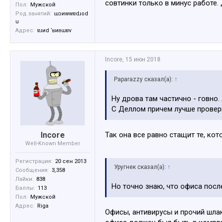
совтинки только в минус работе.
Пол:
Мужской
Род занятий:
ɯɔиwwɐdɹоd
u
Адрес:
ɐɹиd ‘ʁиʚɯɐv
Incore
,
15 июн 2018
Paparazzy сказал(а):
↑
Ну дрова там частично - говно.
С Деллом причем лучше провери
Incore
Так она все равно стащит те, кот
Well-Known Member
Регистрация:
20 сен 2013
Уругнек сказал(а):
↑
Сообщения:
3,358
Лайки:
838
Но точно знаю, что офиса посл
Баллы:
113
Пол:
Мужской
Адрес:
Riga
Офисы, антивирусы и прочий шлак