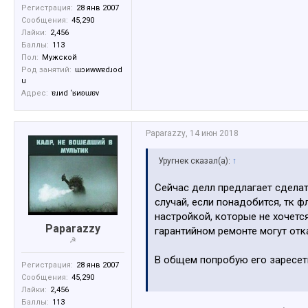
Регистрация:
28 янв 2007
Сообщения:
45,290
Лайки:
2,456
Баллы:
113
Пол:
Мужской
Род занятий:
ɯɔиwwɐdɹоd
u
Адрес:
ɐɹиd ‘ʁиʚɯɐv
Paparazzy
,
14 июн 2018
Уругнек сказал(а):
↑
Сейчас делл предлагает сделать
случай, если понадобится, тк ф
настройкой, которые не хочется
Paparazzy
гарантийном ремонте могут отка
☭
В общем попробую его заресети
Регистрация:
28 янв 2007
Сообщения:
45,290
Тут ктото на форуме T430 или 
Лайки:
2,456
Баллы:
113