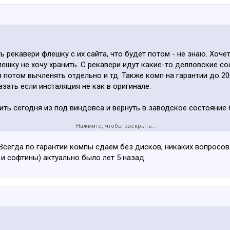
 рекавери флешку с их сайта, что будет потом - не знаю. Хоче
лешку не хочу хранить. С рекавери идут какие-то делловские со
 потом вычленять отдельно и тд. Также комп на гарантии до 20го
зать если инсталяция не как в оригинале.
ть сегодня из под виндовса и вернуть в заводское состояние 
Нажмите, чтобы раскрыть...
Т330 покупал вроде, может они могут информацией поделиться.
Всегда по гарантии компы сдаем без дисков, никаких вопросов 
 и софтины) актуально было лет 5 назад.