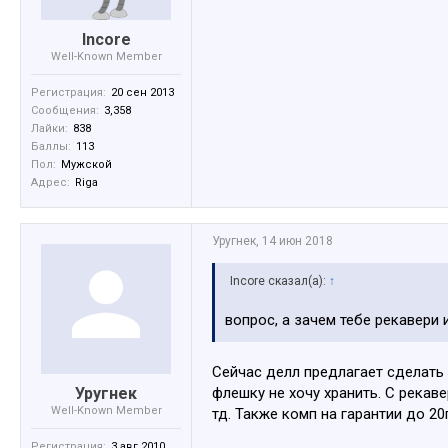
Incore
Well-Known Member
Регистрация:
20 сен 2013
Сообщения:
3,358
Лайки:
838
Баллы:
113
Пол:
Мужской
Адрес:
Riga
Уругнек
,
14 июн 2018
Incore сказал(а):
↑
вопрос, а зачем тебе рекавери 
Сейчас делл предлагает сделать р
Уругнек
флешку не хочу хранить. С рекав
Well-Known Member
тд. Также комп на гарантии до 20
Регистрация:
3 авг 2010