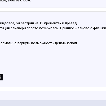
кте, вместе с СОА.
индовса, он застрял на 13 процентах и превед.
артиция рекавери просто похерилась. Пришлось заново с флешки
 нормально вернуть возможность делать бекап.