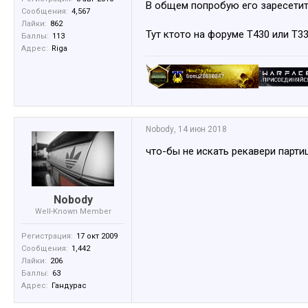
В общем попробую его заресетит
Сообщения:
4,567
Лайки:
862
Тут ктото на форуме T430 или Т3
Баллы:
113
Адрес:
Riga
Nobody
,
14 июн 2018
что-бы не искать рекавери парти
Nobody
Well-Known Member
Регистрация:
17 окт 2009
Сообщения:
1,442
Лайки:
206
Баллы:
63
Адрес:
Гандурас