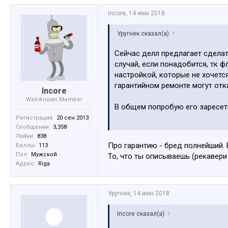
Incore
,
14 июн 2018
Уругнек сказал(а):
↑
Сейчас делл предлагает сделать
случай, если понадобится, тк ф
настройкой, которые не хочется
гарантийном ремонте могут отка
Incore
Well-Known Member
В общем попробую его заресети
Регистрация:
20 сен 2013
Сообщения:
3,358
Тут ктото на форуме T430 или 
Лайки:
838
Про гарантию - бред полнейший. 
Баллы:
113
Пол:
Мужской
То, что ты описываешь (рекавери
Адрес:
Riga
Уругнек
,
14 июн 2018
Incore сказал(а):
↑