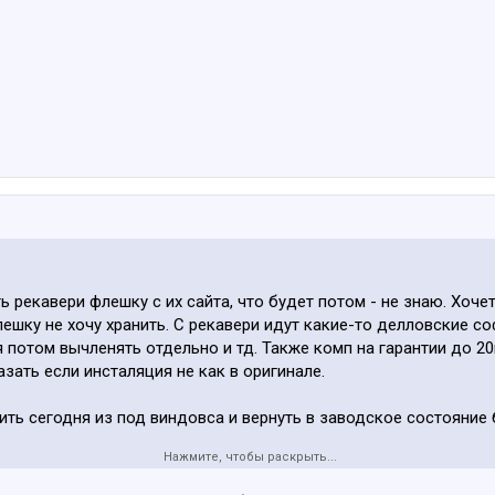
 рекавери флешку с их сайта, что будет потом - не знаю. Хоче
лешку не хочу хранить. С рекавери идут какие-то делловские со
 потом вычленять отдельно и тд. Также комп на гарантии до 20го
зать если инсталяция не как в оригинале.
ть сегодня из под виндовса и вернуть в заводское состояние 
Нажмите, чтобы раскрыть...
Т330 покупал вроде, может они могут информацией поделиться.