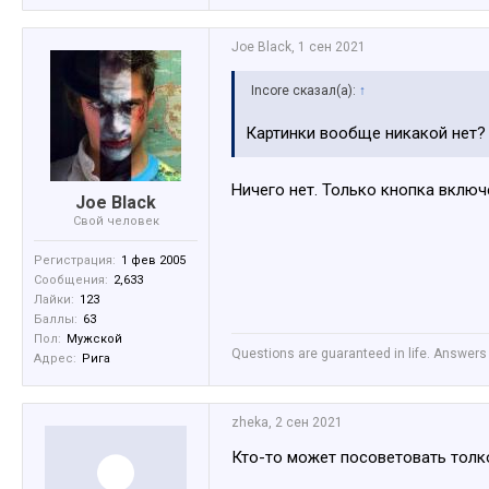
Joe Black
,
1 сен 2021
Incore сказал(а):
↑
Картинки вообще никакой нет?
Ничего нет. Только кнопка включ
Joe Black
Свой человек
Регистрация:
1 фев 2005
Сообщения:
2,633
Лайки:
123
Баллы:
63
Пол:
Мужской
Questions are guaranteed in life. Answers 
Адрес:
Рига
zheka
,
2 сен 2021
Кто-то может посоветовать толк