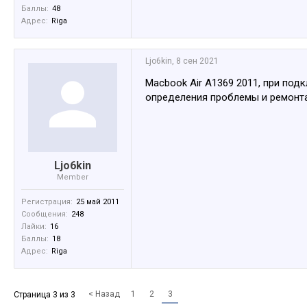
Баллы:
48
Адрес:
Riga
Ljo6kin
,
8 сен 2021
Macbook Air A1369 2011, при по
определения проблемы и ремонт
Ljo6kin
Member
Регистрация:
25 май 2011
Сообщения:
248
Лайки:
16
Баллы:
18
Адрес:
Riga
< Назад
1
2
3
Страница 3 из 3