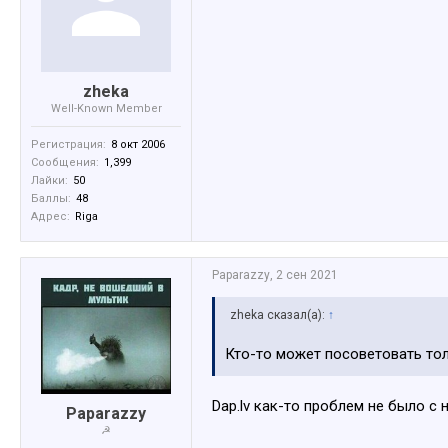
zheka
Well-Known Member
Регистрация:
8 окт 2006
Сообщения:
1,399
Лайки:
50
Баллы:
48
Адрес:
Riga
Paparazzy
,
2 сен 2021
zheka сказал(а):
↑
Кто-то может посоветовать то
Dap.lv как-то проблем не было с 
Paparazzy
☭