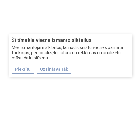
Šī tīmekļa vietne izmanto sīkfailus
Mēs izmantojam sīkfailus, lai nodrošinātu vietnes pamata
funkcijas, personalizētu saturu un reklāmas un analizētu
mūsu datu plūsmu.
Piekrītu
Uzzināt vairāk
Главная
Обратная связь
Помощь
Условия и правила