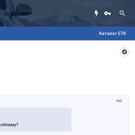
Каталог ETK
#41
роблему?