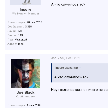
А что случилось то?
Incore
Well-Known Member
Регистрация:
20 сен 2013
Сообщения:
3,358
Лайки:
838
Баллы:
113
Пол:
Мужской
Адрес:
Riga
Joe Black
,
1 сен 2021
Incore сказал(а):
↑
А что случилось то?
Ноут включается, но ничего не за
Joe Black
Свой человек
Регистрация:
1 фев 2005