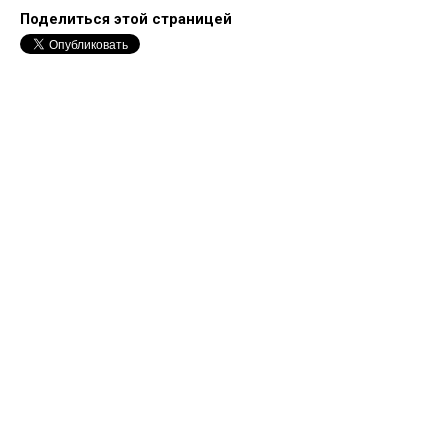
Поделиться этой страницей
Forum software by XenForo™
©2010-2017 XenForo Ltd.
Перевод:
XF-Russia.ru
Сделано в
Entrypoint