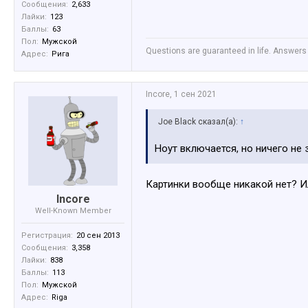
Сообщения:
2,633
Лайки:
123
Баллы:
63
Пол:
Мужской
Questions are guaranteed in life. Answers 
Адрес:
Рига
Incore
,
1 сен 2021
Joe Black сказал(а):
↑
Ноут включается, но ничего не 
Картинки вообще никакой нет? И
Incore
Well-Known Member
Регистрация:
20 сен 2013
Сообщения:
3,358
Лайки:
838
Баллы:
113
Пол:
Мужской
Адрес:
Riga