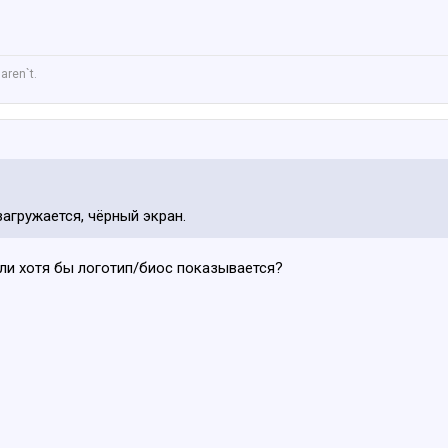
aren`t.
загружается, чёрный экран.
ли хотя бы логотип/биос показывается?