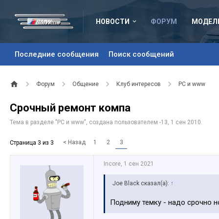
НОВОСТИ
ФОРУМ
МОДЕЛ
Последние сообщения
Поиск сообщений
Форум
Общение
Клуб интересов
PC и www
Срочный ремонт компа
Тема в разделе "
PC и www
", создана пользователем
-13
,
1 сен 2010
.
< Назад
1
2
3
Страница 3 из 3
Incore
,
1 сен 2021
Joe Black сказал(а):
↑
Подниму темку - надо срочно н