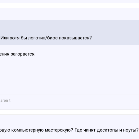
 Или хотя бы логотип/биос показывается?
ения загорается.
aren`t.
овую компьютерную мастерскую? Где чинят десктопы и ноуты?