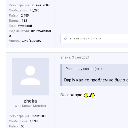
Регистрация:
28 янв 2007
Сообщения:
45,290
Лайки:
2,455
Баллы:
113
Пол:
Мужской
Род занятий:
ɯɔиwwɐdɹоd
u
zheka
нравится это.
Адрес:
ɐɹиd ‘ʁиʚɯɐv
zheka
,
3 сен 2021
Paparazzy сказал(а):
↑
Dap.lv как-то проблем не было с
Благодарю
zheka
Well-Known Member
Регистрация:
8 окт 2006
Сообщения:
1,399
Лайки:
50