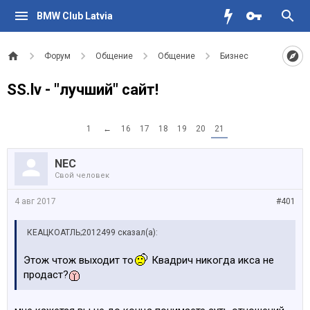
BMW Club Latvia
Форум
Общение
Общение
Бизнес
SS.lv - "лучший" сайт!
1
←
16
17
18
19
20
21
NEC
Свой человек
4 авг 2017
#401
КЕАЦКОАТЛЬ;2012499 сказал(а):
Этож чтож выходит то
Квадрич никогда икса не
продаст?