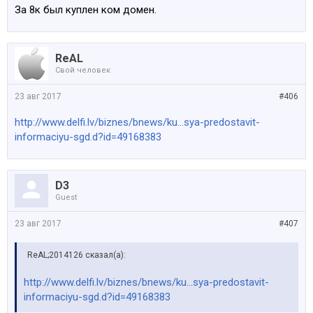
За 8к был куплен ком домен.
ReAL
Свой человек
23 авг 2017
#406
http://www.delfi.lv/biznes/bnews/ku...sya-predostavit-
informaciyu-sgd.d?id=49168383
D3
Guest
23 авг 2017
#407
ReAL;2014126 сказал(а):
http://www.delfi.lv/biznes/bnews/ku...sya-predostavit-
informaciyu-sgd.d?id=49168383