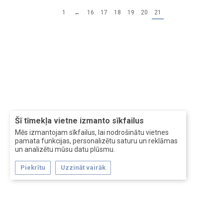
1
←
16
17
18
19
20
21
Šī tīmekļa vietne izmanto sīkfailus
Mēs izmantojam sīkfailus, lai nodrošinātu vietnes
pamata funkcijas, personalizētu saturu un reklāmas
un analizētu mūsu datu plūsmu.
Piekrītu
Uzzināt vairāk