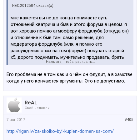
NEC;2012504 сказал(а):
мне кажется вы не до конца понимаете суть
отношений кватрича и бмв и этого форума в целом. я
вот хорошо помню атмосферу фордклуба (откуда он)
и отношение к бмв там. само решение, для
модератора фордклуба (мля, я помню его
рассуждения о ххх на том форуме) покупать старый
х5, дорого поднимать, мучительно продавать, брать
Нажмите, чтобы раскрыть...
дрова снова
вообщем есть в нём что-то
ненормальное, что-то садо-мазохистское
Его проблема не в том как и о чём он флудит, а в хамстве
имхо
когда у него кончаются аргументы. Это не допустимо.
ReAL
Свой человек
7 авг 2017
#405
http://rigan.lv/za-skolko-byl-kuplen-domen-ss-com/