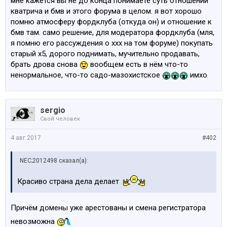
мне кажется вы не до конца понимаете суть отношений
кватрича и бмв и этого форума в целом. я вот хорошо
помню атмосферу фордклуба (откуда он) и отношение к
бмв там. само решение, для модератора фордклуба (мля,
я помню его рассуждения о ххх на том форуме) покупать
старый х5, дорого поднимать, мучительно продавать,
брать дрова снова
вообщем есть в нём что-то
ненормальное, что-то садо-мазохистское
имхо
sergio
Свой человек
4 авг 2017
#402
NEC;2012498 сказал(а):
Красиво страна дела делает
Причём домены уже арестованы и смена регистратора
невозможна