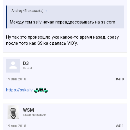
Andrey45 сказал(а):
↑
Между тем ss.lv начал переадресовывать на ss.com
Ну так это произошло уже какое-то время назад, сразу
после того как SS'ка сдалась VID'у.
D3
Guest
19 янв 2018
#410
https://sska.lv
WSM
Свой человек
19 янв 2018
#411