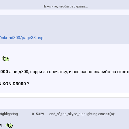
Нажмите, чтобы раскрыть...
/nikond300/page33.asp
.
3000
а не д300, сорри за опечатку, и всё равно спасибо за отве
NIKON D3000
?
e_highlighting 1015329 end_of_the_skype_highlighting сказал(а):
...