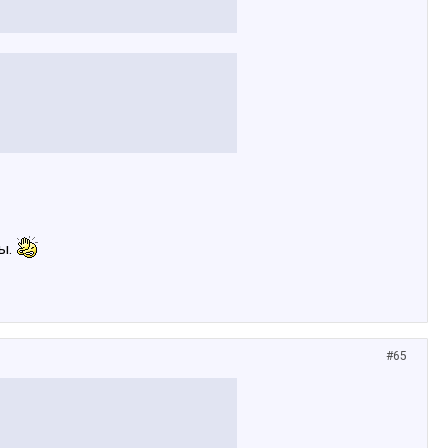
ты.
#65