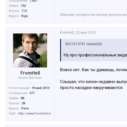
Сообщения:
7,007
Лайки:
732
Баллы:
113
Мальчик, которого на пасеке укусила коз
Адрес:
Riga
FromHell
,
22 июн 2010
SLV;1014741 сказал(а):
Ну про профессиональные виде
Вовсе нет. Как ты думаешь, поче
FromHell
Active Member
Слышал, что кенон недавно выпу
просто насадки накручиваются.
Регистрация:
18 май 2010
Сообщения:
577
Лайки:
88
Баллы:
28
Адрес:
Рига
Сайт:
http://www.fromhell.lv