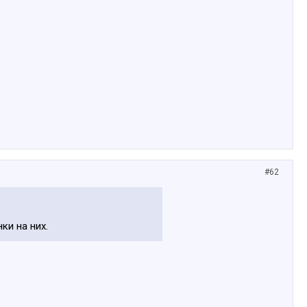
#62
ки на них.