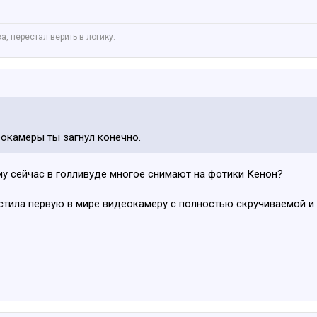
а, перестал верить в логику.
окамеры ты загнул конечно.
му сейчас в голливуде многое снимают на фотики Кенон?
стила первую в мире видеокамеру с полностью скручиваемой и