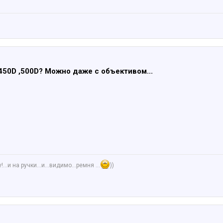
50D ,500D? Можно даже с объективом...
.и на ручки...и...видимо...ремня ...
))