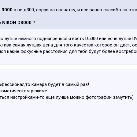
D 3000
а не д300, сорри за опечатку, и всё равно спасибо за отв
о
NIKON D3000
?
о лутше немного поднапречься и взять D5000 или есчё лутше D
ктива самая лутшая цена для того качества которое он даёт, о
ся какие фокусные расстояния для тебя будут более востребов
офессионал,то камера будет в самый раз!
томатическом режиме.
ться настройками-то еще лучше можно фотографии замутить)