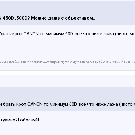
 450D ,500D? Можно даже с объективом...
 брать кроп CANON то минимум 60D, всё что ниже лажа (чисто моё
тобы заработать миллион долларов нужно думать как заработать миллиард. 
ли брать кроп CANON то минимум 60D, всё что ниже лажа (чисто м
 гуамно?! обоснуй!