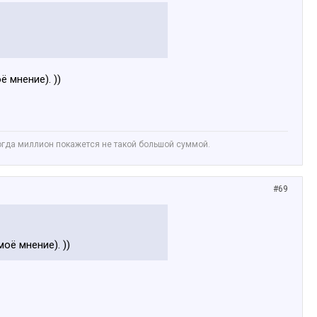
 мнение). ))
Тогда миллион покажется не такой большой суммой.
#69
оё мнение). ))