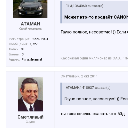
FILA;1364060 сказал(а):
Может кто-то продаёт CANON
АТАМАН
Свой человек
Гауно полное, несоветую! )) Если
Регистрация:
9 сен 2004
Сообщения:
1,727
Лайки:
98
Баллы:
0
Как сказал один миллионер из ОАЭ... Ч
Адрес:
Рига,Иманта!
Сметливый
,
2 окт 2011
АТАМАН;1418037 сказал(а):
Гауно полное, несоветую! )) Ес
ты таки хочешь сказать что 50д -
Сметливый
Сцуко