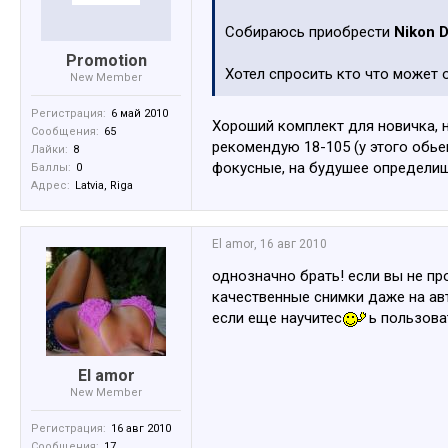
Собираюсь приобрести
Nikon 
Promotion
Хотел спросить кто что может 
New Member
Регистрация:
6 май 2010
Хороший комплект для новичка, н
Сообщения:
65
рекомендую 18-105 (у этого обье
Лайки:
8
фокусные, на будушее определиш
Баллы:
0
Адрес:
Latvia, Riga
El amor
,
16 авг 2010
однозначно брать! если вы не пр
качественные снимки даже на ав
если еще научитес
ь пользова
El amor
New Member
Регистрация:
16 авг 2010
Сообщения:
17