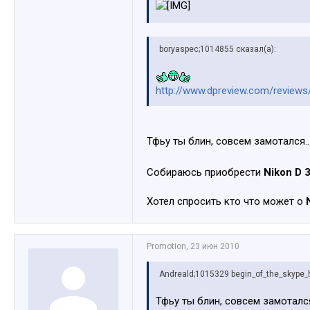
дэтриста гавно, нибири
boryaspec;1014855 сказал(а):
http://www.dpreview.com/reviews
Тфьу ты блин, совсем замотался..
Собираюсь приобрести
Nikon D 
Хотел спросить кто что может о
Promotion
,
23 июн 2010
Andreald;1015329 begin_of_the_skyp
Тфьу ты блин, совсем замотался