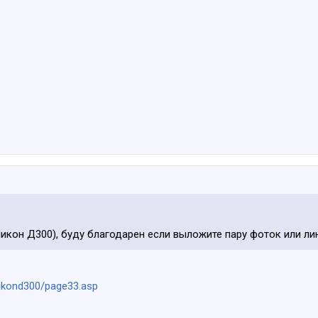
икон Д300), буду благодарен если выложите пару фоток или лин
nikond300/page33.asp