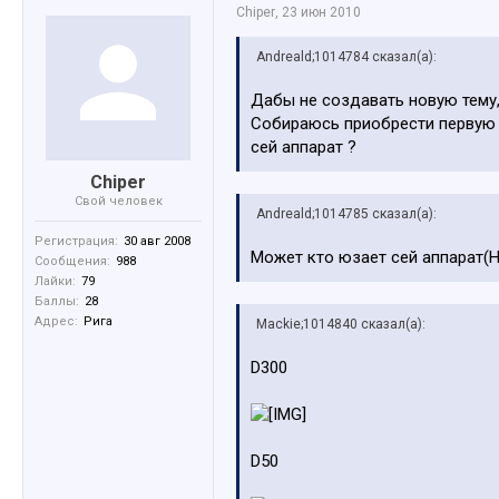
Chiper
,
23 июн 2010
Andreald;1014784 сказал(а):
Дабы не создавать новую тему,
Собираюсь приобрести первую з
сей аппарат ?
Chiper
Свой человек
Andreald;1014785 сказал(а):
Регистрация:
30 авг 2008
Может кто юзает сей аппарат(Н
Сообщения:
988
Лайки:
79
Баллы:
28
Адрес:
Ригa
Mackie;1014840 сказал(а):
D300
D50