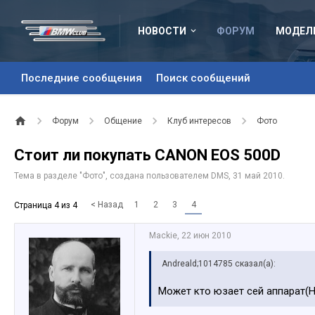
НОВОСТИ
ФОРУМ
МОДЕЛ
Последние сообщения
Поиск сообщений
Форум
Общение
Клуб интересов
Фото
Стоит ли покупать CANON EOS 500D
Тема в разделе "
Фото
", создана пользователем
DMS
,
31 май 2010
.
< Назад
1
2
3
4
Страница 4 из 4
Mackie
,
22 июн 2010
Andreald;1014785 сказал(а):
Может кто юзает сей аппарат(Н