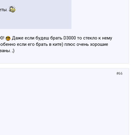
еты.
90!
Даже если будеш брать D3000 то стекло к нему
собенно если его брать в ките) плюс очень хорошие
аны. ;)
#66