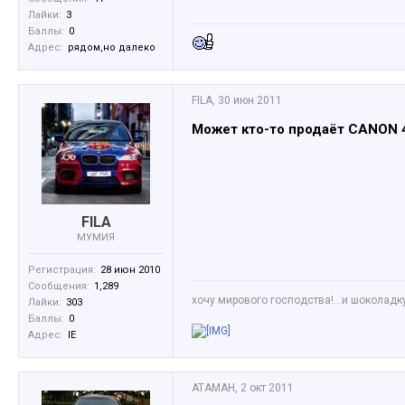
Лайки:
3
Баллы:
0
Адрес:
рядом,но далеко
FILA
,
30 июн 2011
Может кто-то продаёт CANON 4
FILA
МУМИЯ
Регистрация:
28 июн 2010
Сообщения:
1,289
хочу мирового господства!...и шоколадку!..
Лайки:
303
Баллы:
0
Адрес:
IE
АТАМАН
,
2 окт 2011