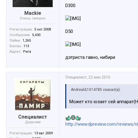
D300
Mackie
Очень смешно
Регистрация:
5 окт 2008
D50
Сообщения:
5,430
Лайки:
1,265
Баллы:
113
Адрес:
Рига
дэтриста гавно, нибири
Специалист
,
22 июн 2010
Andreald;1014785 сказал(а):
Может кто юзает сей аппарат(Н
Специалист
Дахусим!
http://www.dpreview.com/reviews/
Регистрация:
13 авг 2009