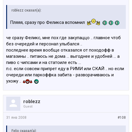
roblezz сказал(а):
Пляяя, сразу про Феликса вспомнил
че сразу Феликс, мне пох где закупаццо .. главное чтоб
без очередей и персонал улыбался ..
последнее время вообще отказался от походофф в
магазины .. питаюсь не дома ... выгоднее и удобней ... а
пиво с чипсами и на статоиле есть ...
п.с. если совсем припрет еду в РИМИ или СКАЙ .. но если
очереди или паркоффка забита - разворачиваюсь и
ухожу ..
roblezz
Guest
31 янв 2008
#108
Felix сказал(а):