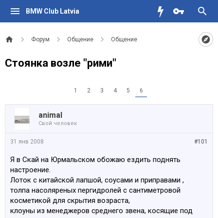
BMW Club Latvia
Форум
Общение
Общение
Стоянка возле "рими"
1
2
3
4
5
6
animal
Свой человек
31 янв 2008
#101
Я в Скай на Юрмальском обожаю ездить поднять
настроение.
Лоток с китайской лапшой, соусами и приправами ,
толпа насоляреных пергидролей с сантиметровой
косметикой для скрытия возраста,
клоуны из менеджеров среднего звена, косящие под