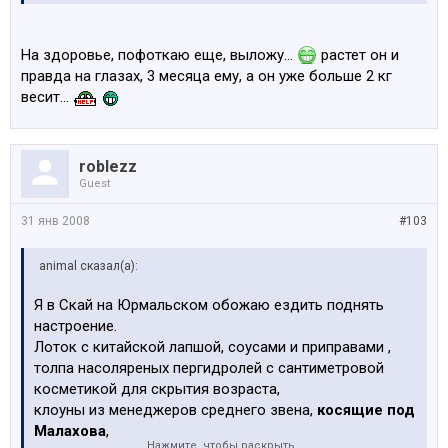
На здоровье, пофоткаю еще, выложу...
растет он и
правда на глазах, 3 месяца ему, а он уже больше 2 кг
весит...
roblezz
Guest
31 янв 2008
#103
animal сказал(а):
Я в Скай на Юрмальском обожаю ездить поднять
настроение.
Лоток с китайской лапшой, соусами и приправами ,
толпа насоляреных пергидролей с сантиметровой
косметикой для скрытия возраста,
клоуны из менеджеров среднего звена,
косящие под
Малахова
,
Нажмите, чтобы раскрыть...