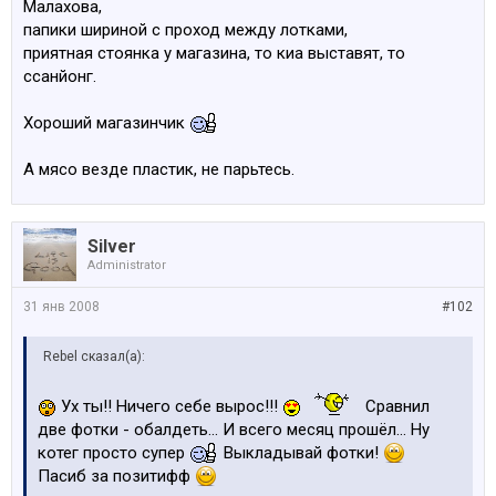
Малахова,
папики шириной с проход между лотками,
приятная стоянка у магазина, то киа выставят, то
ссанйонг.
Хороший магазинчик
А мясо везде пластик, не парьтесь.
Silver
Administrator
31 янв 2008
#102
Rebel сказал(а):
Ух ты!! Ничего себе вырос!!!
Сравнил
две фотки - обалдеть... И всего месяц прошёл... Ну
котег просто супер
Выкладывай фотки!
Пасиб за позитифф