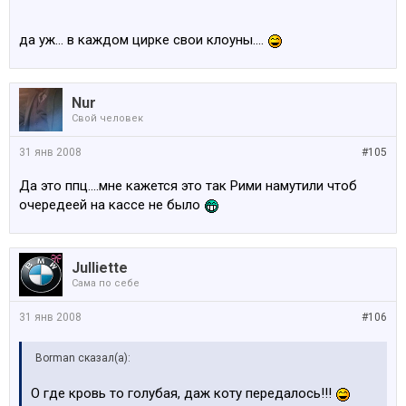
Хороший магазинчик
да уж... в каждом цирке свои клоуны....
Nur
Свой человек
31 янв 2008
#105
Да это ппц....мне кажется это так Рими намутили чтоб
очередеей на кассе не было
Julliette
Сама по себе
31 янв 2008
#106
Borman сказал(а):
О где кровь то голубая, даж коту передалось!!!