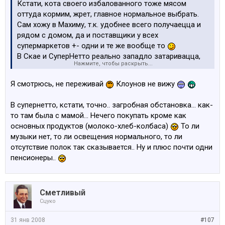
Кстати, кота своего избалованного тоже мясом
оттуда кормим, жрет, главное нормальное выбрать.
Сам хожу в Махиму, т.к. удобнее всего получаецца и
рядом с домом, да и поставщики у всех
супермаркетов +- одни и те же вообще то
В Скае и СуперНетто реально западло затаривацца,
Нажмите, чтобы раскрыть...
простой пример - кетчуп HEINZ в Махиме рядом с
домом около 1,20 стоит, а в Скае точно такой же чё
Я смотрюсь, не переживай
Клоунов не вижу
то около 2 и так далее по списку набегает к корзине
латей 20 переплаты за разег, а в Супер Не То
В супернетто, кстати, точно.. загробная обстановка... как-
вымораживает царящая там депрессуха и уныние, да
то там была с мамой... Нечего покупать кроме как
и выбора нет
А публика - да, стёбные моменты
основных продуктов (молоко-хлеб-колбаса)
То ли
везде бывают, главное самим чаще в зеркало
музыки нет, то ли освещения нормального, то ли
смотреть.
отсутствие полок так сказывается.. Ну и плюс почти одни
пенсионеры..
Сметливый
Сцуко
31 янв 2008
#107