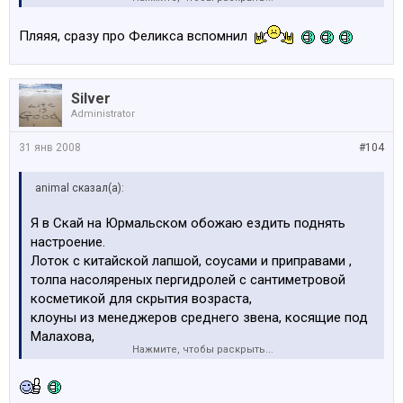
папики шириной с проход между лотками,
приятная стоянка у магазина, то киа выставят, то
Пляяя, сразу про Феликса вспомнил
ссанйонг.
Хороший магазинчик
Silver
Administrator
А мясо везде пластик, не парьтесь.
31 янв 2008
#104
animal сказал(а):
Я в Скай на Юрмальском обожаю ездить поднять
настроение.
Лоток с китайской лапшой, соусами и приправами ,
толпа насоляреных пергидролей с сантиметровой
косметикой для скрытия возраста,
клоуны из менеджеров среднего звена, косящие под
Малахова,
Нажмите, чтобы раскрыть...
папики шириной с проход между лотками,
приятная стоянка у магазина, то киа выставят, то
ссанйонг.