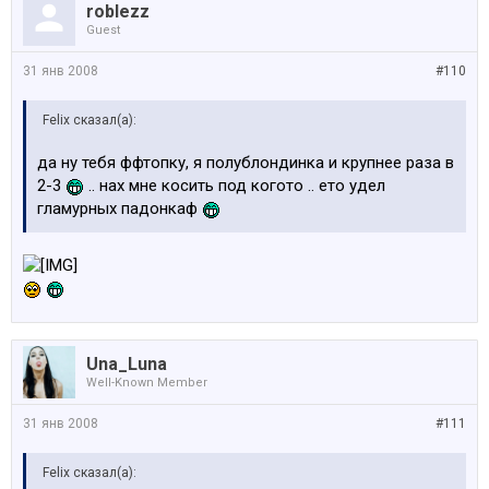
roblezz
Guest
31 янв 2008
#110
Felix сказал(а):
да ну тебя ффтопку, я полублондинка и крупнее раза в
2-3
.. нах мне косить под когото .. ето удел
гламурных падонкаф
Una_Luna
Well-Known Member
31 янв 2008
#111
Felix сказал(а):