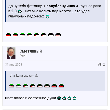
да ну тебя ффтопку,
я полублондинка
и крупнее раза
в 2-3
.. нах мне косить под когото .. ето удел
гламурных падонкаф
Сметливый
Сцуко
31 янв 2008
#112
Una_Luna сказал(а):
цвет волос и состояние души