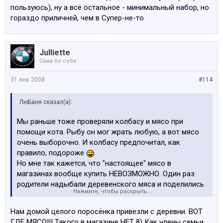
пользуюсь), ну а всё остальное - минимальный набор, но
гораздо приличней, чем в Супер-не-то
Julliette
Сама по себе
31 янв 2008
#114
ЛюБаня сказал(а):
Мы раньше тоже проверяли колбасу и мясо при
помощи кота. Рыбу он мог жрать любую, а вот мясо
очень выборочно. И колбасу предпочитал, как
правило, подороже
Но мне так кажется, что "настоящее" мясо в
магазинах вообще купить НЕВОЗМОЖНО. Один раз
родители надыбали деревенского мяса и поделились
Нажмите, чтобы раскрыть...
со мной. Надо ли говорить, насколько отличалось это
блюдо от приготовленных ранее..
Нам домой целого поросёнка привезли с деревни. ВОТ
А знаете, где еще не бывает очередей? Элви на
ГДЕ МЯСО!!! Такого в магазине НЕТ 8) Как члены семьи,