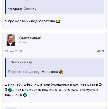
че сразу Феликс
Я про косящих под Малахова
Сметливый
Сцуко
31 янв 2008
#109
roblezz сказал(а):
Я про косящих под Малахова
да ну тебя ффтопку, я полублондинка и крупнее раза в 2-
3
.. нах мне косить под когото .. ето удел гламурных
падонкаф