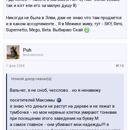
Сахарова. Правда, там и выбор весьма странный
так и кот ели его за милую душу 8)
Плюс - неплохой мясной отдел, большая кулинария (я
не пользуюсь), ну а всё остальное - минимальный
Никогда не была в Элви, даж не знаю что там продаётся
набор, но гораздо приличней, чем в Супер-не-то
и в каком ассортименте... Я в Межике живу, тут - SKY, Rimi,
Supernetto, Mego, Beta. Выбираю Скай
Puh
New Member
1 фев 2008
#115
Ночной дозор сказал(а):
Вальчег, я не сноб, чесслово... но я ненавижу
посетителей Максимы
я знаю что деньги не растут на дереве и не лежат в
тумбочке - но мои нервные клетки умирают тоннами
при посещении этого заведения на букву М
а самое главное - они убивают мои надежды!!! я