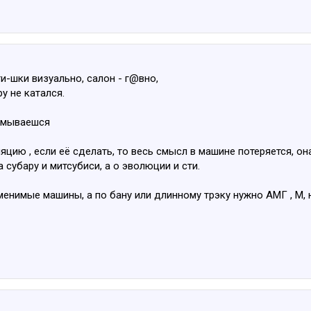
и-шки визуально, салон - г@вно,
ру не катался.
ламываешся
яцию , если её сделать, то весь смысл в машине потеряется, он
 субару и митсубиси, а о эволюции и сти.
 заменимые машины, а по бану или длинному трэку нужно АМГ , М, н