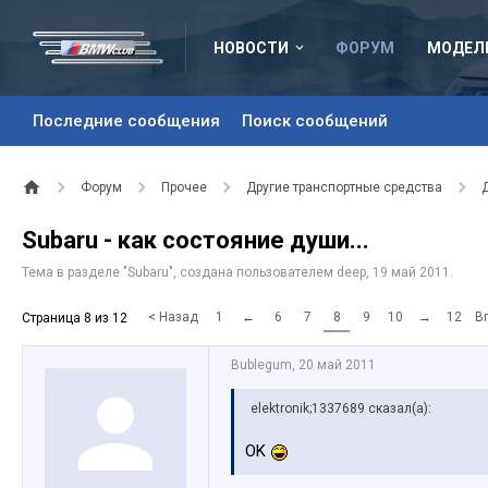
НОВОСТИ
ФОРУМ
МОДЕЛ
Последние сообщения
Поиск сообщений
Форум
Прочее
Другие транспортные средства
Subaru - как состояние души...
Тема в разделе "
Subaru
", создана пользователем
deep
,
19 май 2011
.
< Назад
1
←
6
7
8
9
10
→
12
В
Страница 8 из 12
Bublegum
,
20 май 2011
elektronik;1337689 сказал(а):
OK