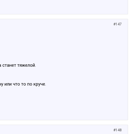
#147
а станет тяжелой.
у или что то по круче.
#148