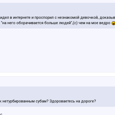
сидел в интернете и проспорил с незнакомой девочкой, доказы
дь "на него оборачивается больше людей",(c) чем на мое ведро
 к нетурбированным субам? Здороваетесь на дороге?
с.