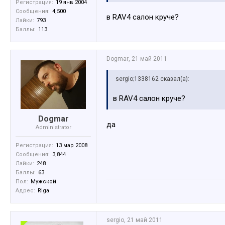
Регистрация:
19 янв 2004
Сообщения:
4,500
в RAV4 салон круче?
Лайки:
793
Баллы:
113
Dogmar
,
21 май 2011
sergio;1338162 сказал(а):
в RAV4 салон круче?
Dogmar
да
Administrator
Регистрация:
13 мар 2008
Сообщения:
3,844
Лайки:
248
Баллы:
63
Пол:
Мужской
Адрес:
Riga
sergio
,
21 май 2011