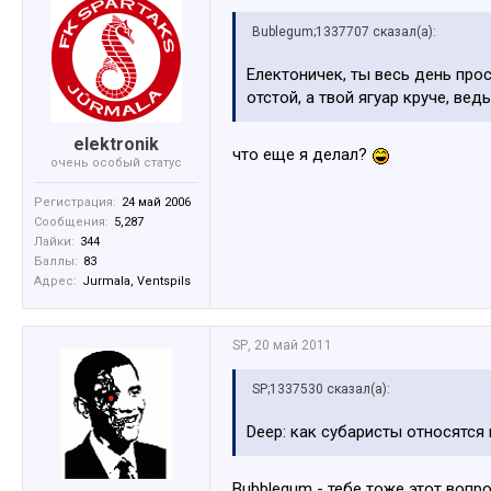
Bublegum;1337707 сказал(а):
Електоничек, ты весь день про
отстой, а твой ягуар круче, ве
elektronik
что еще я делал?
очень особый статус
Регистрация:
24 май 2006
Сообщения:
5,287
Лайки:
344
Баллы:
83
Адрес:
Jurmala, Ventspils
SP
,
20 май 2011
SP;1337530 сказал(а):
Deep: как субаристы относятся
Bubblegum - тебе тоже этот вопро