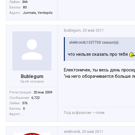
Лайки:
344
Баллы:
83
Адрес:
Jurmala, Ventspils
Bublegum
,
20 май 2011
elektronik;1337700 сказал(а):
что нельзя сказать про тебя
Електоничек, ты весь день проси
Bublegum
"на него оборачивается больше л
Свой человек
Регистрация:
20 янв 2009
Сообщения:
6,722
Лайки:
376
Баллы:
0
Под асфальтом — пляж
Адрес:
.
elektronik
,
20 май 2011