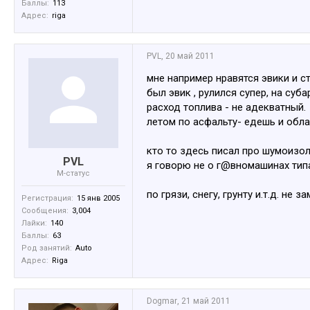
Баллы:
113
Адрес:
riga
PVL
,
20 май 2011
мне например нравятся эвики и ст
был эвик , рулился супер, на суба
расход топлива - не адекватный.
летом по асфальту- едешь и об
кто то здесь писал про шумоизол
PVL
я говорю не о г@вномашинах типа
M-статус
по грязи, снегу, грунту и.т.д. не
Регистрация:
15 янв 2005
Сообщения:
3,004
Лайки:
140
Баллы:
63
Род занятий:
Auto
Адрес:
Riga
Dogmar
,
21 май 2011