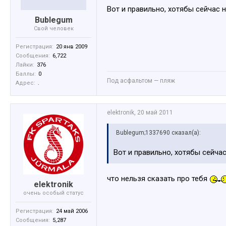
Вот и правильно, хотябы сейчас
Bublegum
Свой человек
Регистрация:
20 янв 2009
Сообщения:
6,722
Лайки:
376
Баллы:
0
Под асфальтом — пляж
Адрес:
.
elektronik
,
20 май 2011
Bublegum;1337690 сказал(а):
Вот и правильно, хотябы сейча
что нельзя сказать про тебя
elektronik
очень особый статус
Регистрация:
24 май 2006
Сообщения:
5,287