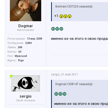
Borman;1337223 сказал(а):
+1
Dogmar
Administrator
именно из-за этого я свою прода
Регистрация:
13 мар 2008
Сообщения:
3,844
Лайки:
248
Баллы:
63
Пол:
Мужской
Адрес:
Riga
sergio
,
21 май 2011
Dogmar;1338147 сказал(а):
sergio
Свой человек
именно из-за этого я свою прод