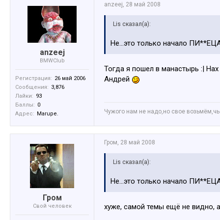
anzeej
,
28 май 2008
Lis сказал(а):
Не...это только начало ПИ**ЕЦА.
anzeej
BMWClub
Тогда я пошел в манастырь :| На
Андрей
Регистрация:
26 май 2006
Сообщения:
3,876
Лайки:
93
Баллы:
0
Чужого нам не надо,но свое возьмём,чьё
Адрес:
Marupe.
Гром
,
28 май 2008
Lis сказал(а):
Не...это только начало ПИ**ЕЦА.
Гром
хуже, самой темы ещё не видно, 
Свой человек