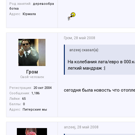
Род занятий:
деревообра
ботка
Адрес:
Юрмала
Гром
,
28 май 2008
anzeej сказал(а):
На колебания лата/евро в 000.
легкий мандраж :|
Гром
Свой человек
Регистрация:
20 окт 2004
сегодня была новость что отопл
Сообщения:
1,186
Лайки:
65
Баллы:
0
Адрес:
Питерские мы
anzeej
,
28 май 2008