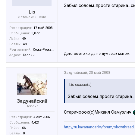
Забыл совсем..прости старика...с
Lis
Эстонский Пенс
Регистрация:
17 май 2003
Сообщения:
3,072
Лайки:
49
Баллы:
48
Род занятий:
Кожа-Рожа...
Детство-это,когда не думаешь матом.
Адрес:
Таллин
Задунайский
,
28 май 2008
Lis сказал(а):
Забыл совсем..прости старика..
Задунайский
Непенс
Старичооок(с)Михаил Самуэлич
Регистрация:
4 окт 2006
Сообщения:
4,421
http://ru.bavariancar.lv/forum/showthread
Лайки:
66
Баллы:
0