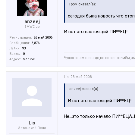
Гром сказал(а):
сегодня была новость что отоп
anzeej
BMWClub
И вот это настоящий ПИ**ЕЦ!
Регистрация:
26 май 2006
Сообщения:
3,876
Лайки:
93
Баллы:
0
Чужого нам не надо,но свое возьмём,чьё
Адрес:
Marupe.
Lis
,
28 май 2008
anzeej сказал(а):
И вот это настоящий ПИ**ЕЦ!
Не...это только начало ПИ**ЕЦА..
Lis
Эстонский Пенс