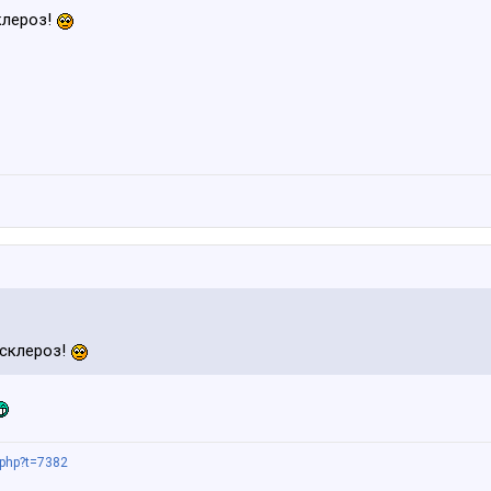
клероз!
.склероз!
.php?t=7382