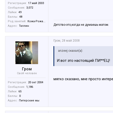
Регистрация:
17 май 2003
Сообщения:
3,072
Лайки:
49
Баллы:
48
Род занятий:
Кожа-Рожа...
Детство-это,когда не думаешь матом.
Адрес:
Таллин
Гром
,
28 май 2008
anzeej сказал(а):
И вот это настоящий ПИ**ЕЦ!
Гром
Свой человек
мягко сказано, мне просто инте
Регистрация:
20 окт 2004
Сообщения:
1,186
Лайки:
65
Баллы:
0
Адрес:
Питерские мы