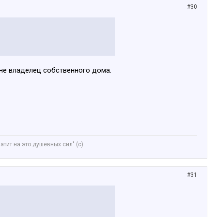
#30
 не владелец собственного дома.
ватит на это душевных сил" (с)
#31