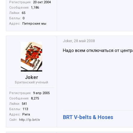
Регистрация:
20 окт 2004
Сообщения:
1,186
Лайки:
65
Баллы:
0
Адрес:
Питерские мы
Joker
,
28 май 2008
Надо всем отключаться от центра
Joker
Британский учёный
Регистрация:
9 апр 2005
Сообщения:
8,275
Лайки:
541
Баллы:
113
Адрес:
Рига
BRT V-belts & Hoses
Сайт:
http://lp.brt.lv