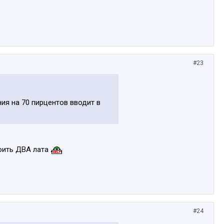
#23
я на 70 пирцентов вводит в
тоить ДВА лата
#24