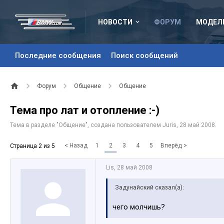
НОВОСТИ
ФОРУМ
МОДЕЛ
Последние сообщения
Поиск сообщений
Форум
Общение
Общение
Тема про лат и отопление :-)
Тема в разделе "
Общение
", создана пользователем
Juris
,
28 май 2008
.
< Назад
1
2
3
4
5
Вперёд >
Страница 2 из 5
Lis
,
28 май 2008
Задунайский сказал(а):
чего молчишь?