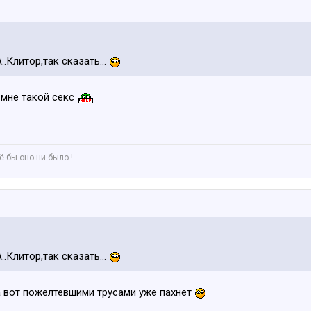
.Клитор,так сказать...
х мне такой секс
 бы оно ни было !
.Клитор,так сказать...
а вот пожелтевшими трусами уже пахнет