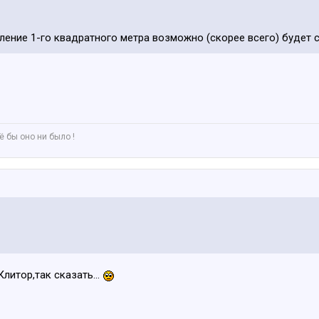
ление 1-го квадратного метра возможно (скорее всего) будет 
 бы оно ни было !
Клитор,так сказать...