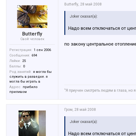
Butterfly
,
28 май 2008
Joker сказал(а):
Надо всем отключаться от цент
Butterfly
Свой человек
по закону центральное отопление
Регистрация:
1 сен 2006
Сообщения:
694
Лайки:
25
Баллы:
0
Род занятий:
я могла бы
служить в разведке. я
могла бы играть в
Адрес:
прибило
"Я приучен смотреть людям в глаза, но я
приливом
Гром
,
28 май 2008
Joker сказал(а):
Надо всем отключаться от цент