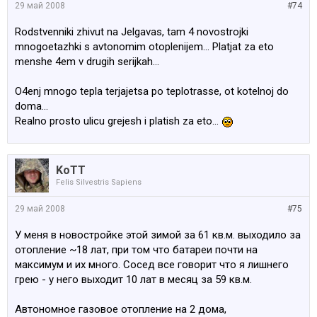
29 май 2008
#74
Rodstvenniki zhivut na Jelgavas, tam 4 novostrojki
mnogoetazhki s avtonomim otoplenijem... Platjat za eto
menshe 4em v drugih serijkah...
O4enj mnogo tepla terjajetsa po teplotrasse, ot kotelnoj do
doma...
Realno prosto ulicu grejesh i platish za eto...
KoTT
Felis Silvestris Sapiens
29 май 2008
#75
У меня в новостройке этой зимой за 61 кв.м. выходило за
отопление ~18 лат, при том что батареи почти на
максимум и их много. Сосед все говорит что я лишнего
грею - у него выходит 10 лат в месяц за 59 кв.м.
Автономное газовое отопление на 2 дома,