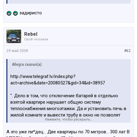
задиристо
Rebel
Свой человек
29 май 2008
#62
Allegra сказал(а):
http://www.telegraf.lv/index.php?
act=archive&date=20080527&gid=34&id=38957
". Дело в том, что отключение батарей в отдельно
взятой квартире нарушает общую систему
теплоснабжения многоэтажки. Да и установить печь в
жилой комнате и вывести трубу в окно не позволят
Нажмите, чтобы раскрыть...
пожарные. А в Риге получить от Рижской думы
разрешение на установку индивидуальных газовых
А это уже пи*дец... Две квартиры по 70 метров... 300 лат В
котельных и отказаться от услуг Rīgas siltums