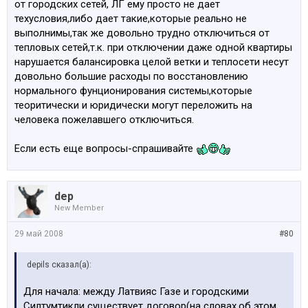
от городских сетей, ЛГ ему просто не дает
техусловия,либо дает такие,которые реально не
выполнимы,так же довольно трудно отключиться от
тепловых сетей,т.к. при отключении даже одной квартиры
нарушается балансировка целой ветки и теплосети несут
довольно большие расходы по восстановлению
нормального фунционирования системы,которые
теоритически и юридически могут переложить на
человека пожелавшего отключиться.
Если есть еще вопросы-спрашивайте
dep
New Member
29 май 2008
#80
depils сказал(а):
Для начала: между Латвияс Газе и городскими
Силтумтикли существует договор(на словах,об этом