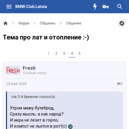
BMW Club Latvia
Форум
Общение
Общение
Тема про лат и отопление :-)
1
2
3
4
5
Fresh
Особый статус
29 май 2008
#61
тов.Л.И.Брежнев сказал(а):
Утром мажу бутеброд,
Сразу мысль: а как народ?
И икра не лезет в горло,
И компот не льется в рот!(с)