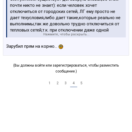
почти никто не знает): если человек хочет
отключиться от городских сетей, ЛГ ему просто не
дает техусловия,либо дает такие,которые реально не
выполнимы,так же довольно трудно отключиться от
тепловых сетей,т.к. при отключении даже одной
Нажмите, чтобы раскрыть...
квартиры нарушается балансировка целой ветки и
теплосети несут довольно большие расходы по
Зарубил прям на корню...
восстановлению нормального фунционирования
системы,которые теоритически и юридически могут
переложить на человека пожелавшего отключиться.
(Вы должны войти или зарегистрироваться, чтобы разместить
сообщение.)
Если есть еще вопросы-спрашивайте
1
2
3
4
5