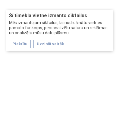
Šī tīmekļa vietne izmanto sīkfailus
Mēs izmantojam sīkfailus, lai nodrošinātu vietnes
pamata funkcijas, personalizētu saturu un reklāmas
un analizētu mūsu datu plūsmu.
Piekrītu
Uzzināt vairāk
Forum software by XenForo™
Перевод:
XF-Russia.ru
Сделано в
Entrypoint