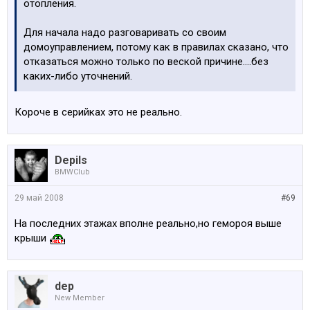
отопления.
Для начала надо разговаривать со своим
домоуправлением, потому как в правилах сказано, что
отказаться можно только по веской причине....без
каких-либо уточнений.
Короче в серийках это не реально.
Depils
BMWClub
29 май 2008
#69
На последних этажах вполне реально,но гемороя выше
крыши
dep
New Member