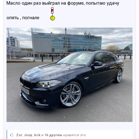
Масло один раз выйграл на форуме, попытаю удачу
опять , погнале
Zor
,
Joop
,
bck
и
16 другим
нравится это.