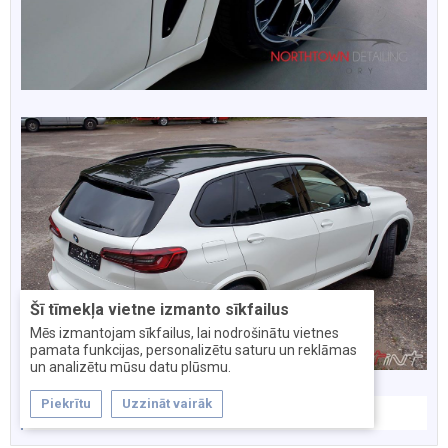
Šī tīmekļa vietne izmanto sīkfailus
Mēs izmantojam sīkfailus, lai nodrošinātu vietnes
pamata funkcijas, personalizētu saturu un reklāmas
un analizētu mūsu datu plūsmu.
Piekrītu
Uzzināt vairāk
Joop
,
nikitaec777
и
Ромашка
нравится это.