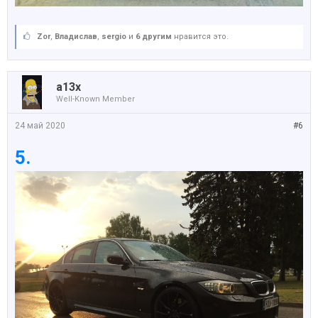
Zor
,
Владислав
,
sergio
и
6 другим
нравится это.
a13x
Well-Known Member
24 май 2020
#6
5.