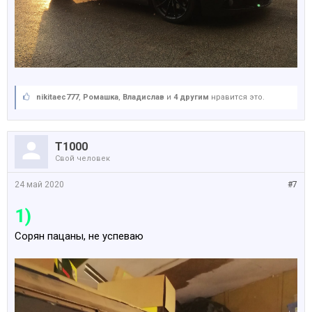
nikitaec777
,
Ромашка
,
Владислав
и
4 другим
нравится это.
Т1000
Свой человек
24 май 2020
#7
1)
Сорян пацаны, не успеваю