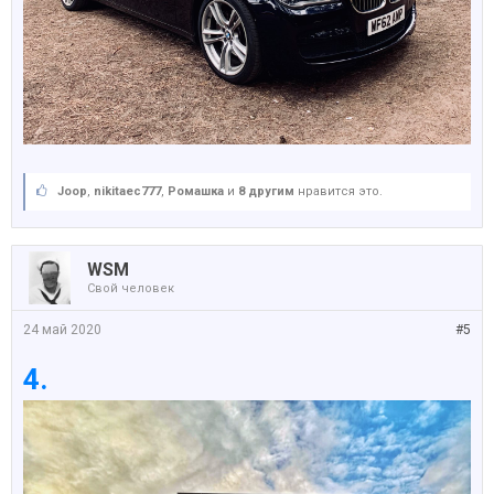
Joop
,
nikitaec777
,
Ромашка
и
8 другим
нравится это.
WSM
Свой человек
24 май 2020
#5
4.