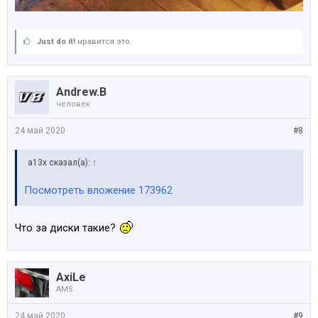
Just do it!
нравится это.
Andrew.B
человек
24 май 2020
#8
a13x сказал(а):
↑
Посмотреть вложение 173962
Что за диски такие?
AxiLe
AMS
24 май 2020
#9