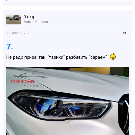
Yurij
Active Member
25 май 2020
#10
7.
Не ради приза, так, "тазики" разбавить "сараем"