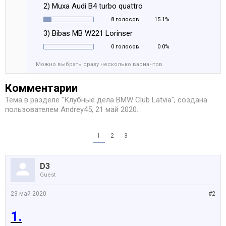
2) Muxa Audi B4 turbo quattro
8 голосов
15.1%
3) Bibas MB W221 Lorinser
0 голосов
0.0%
Можно выбрать сразу несколько вариантов.
Комментарии
Тема в разделе "
Клубные дела BMW Club Latvia
", создана
пользователем
Andrey45
,
21 май 2020
.
1
2
3
D3
Guest
23 май 2020
#2
1.