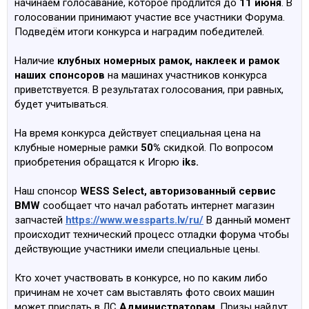
начинаем голосавание, которое продлится до
11 июня
. В
голосовании принимают участие все участники Форума.
Подведём итоги конкурса и наградим победителей.
Наличие
клубных номерных рамок, наклеек и рамок
наших спонсоров
на машинах участников конкурса
приветствуется. В результатах голосования, при равных,
будет учитываться.
На время конкурса действует специальная цена на
клубные номерные рамки
50%
скидкой. По вопросом
приобретения обращатся к Игорю
iks.
Наш спонсор
WESS Select, авторизованный сервис
BMW
сообщает что начал работать интернет магазин
запчастей
https://www.wessparts.lv/ru/
В данный момент
происходит технический процесс отладки форума чтобы
действующие участники имели специальные цены.
Кто хочет участвовать в конкурсе, но по каким либо
причинам не хочет сам выставлять фото своих машин
может прислать в ЛС
Администраторам
. Призы найдут