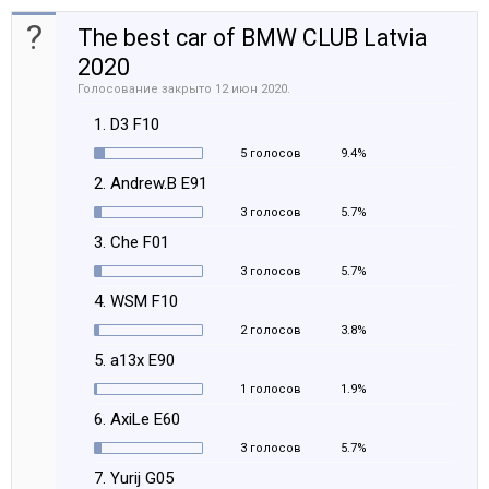
?
The best car of BMW CLUB Latvia
2020
Голосование закрыто 12 июн 2020.
1. D3 F10
5 голосов
9.4%
2. Andrew.B E91
3 голосов
5.7%
3. Che F01
3 голосов
5.7%
4. WSM F10
2 голосов
3.8%
5. a13x E90
1 голосов
1.9%
6. AxiLe E60
3 голосов
5.7%
7. Yurij G05