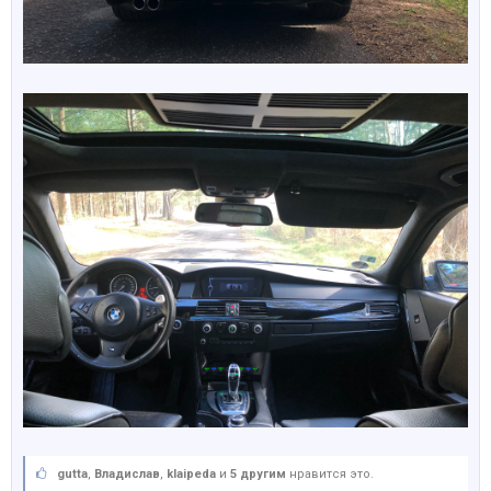
gutta
,
Владислав
,
klaipeda
и
5 другим
нравится это.