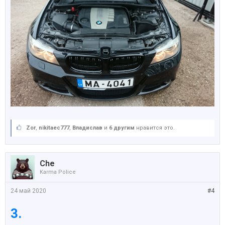
Zor
,
nikitaec777
,
Владислав
и
6 другим
нравится это.
Che
Karma Police
24 май 2020
#4
3.