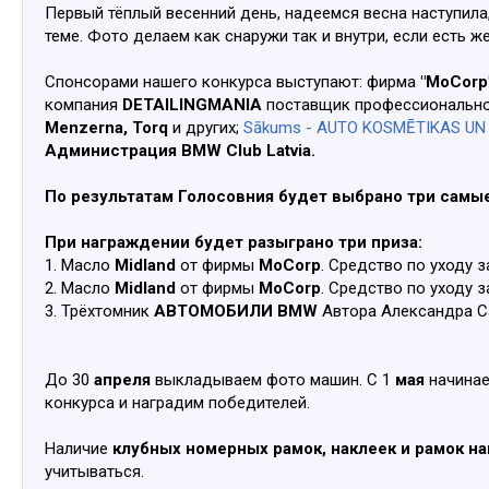
Первый тёплый весенний день, надеемся весна наступила
теме. Фото делаем как снаружи так и внутри, если есть ж
Спонсорами нашего конкурса выступают: фирма
"MoCorp
компания
DETAILINGMANIA
поставщик профессионально
Menzerna, Torq
и других;
Sākums - AUTO KOSMĒTIKAS UN K
Администрация BMW Club Latvia.
По результатам Голосовния будет выбрано три сам
При награждении будет разыграно три приза:
1. Масло
Midland
от фирмы
MoCorp
. Средство по уходу 
2. Масло
Midland
от фирмы
MoCorp
. Средство по уходу 
3. Трёхтомник
АВТОМОБИЛИ BMW
Автора Александра С
До 30
апреля
выкладываем фото машин. С 1
мая
начинае
конкурса и наградим победителей.
Наличие
клубных номерных рамок, наклеек и рамок н
учитываться.