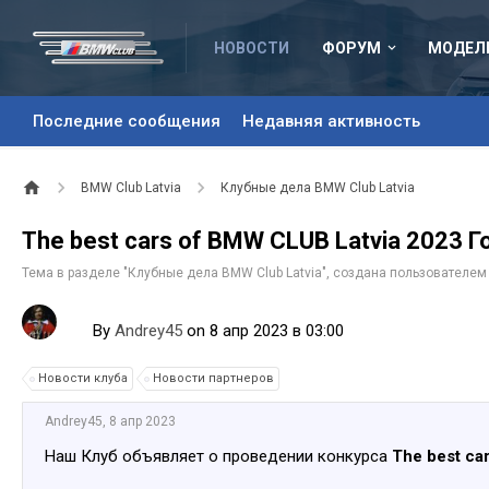
НОВОСТИ
ФОРУМ
МОДЕЛ
Последние сообщения
Недавняя активность
BMW Club Latvia
Клубные дела BMW Club Latvia
The best cars of BMW CLUB Latvia 2023 
Тема в разделе "
Клубные дела BMW Club Latvia
", создана пользователе
By
Andrey45
on 8 апр 2023 в 03:00
Новости клуба
Новости партнеров
Andrey45
,
8 апр 2023
Наш Клуб объявляет о проведении конкурса
The best ca