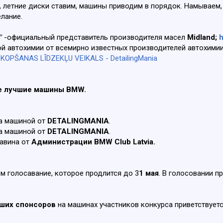
, летние диски ставим, машины приводим в порядок. Намываем
елание.
"
-официальный представитель производителя масел
Midland;
h
й автохимии от всемирно известных производителей автохими
OPŠANAS LĪDZEKĻU VEIKALS - DetailingMania
ые лучшие машины BMW.
за машиной от
DETALINGMANIA
.
за машиной от
DETALINGMANIA
.
авина от
Администрации BMW Club Latvia.
м голосавание, которое продлится до 3
1 мая
. В голосовании п
аших спонсоров
на машинах участников конкурса приветствуется