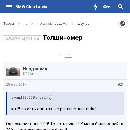
BMW Club Latvia
Форум
...
Покупка/продажа
Другое
Толщиномер
БАЗАР ДРУГОЕ
1
2
Владислав
DTC on
28 мар 2017
#21
swan;1997009 сказал(а):
нет?! то есть она так же ржавеет как и 46?
Она ржавеет как Е90! То есть никак! У меня была копейка