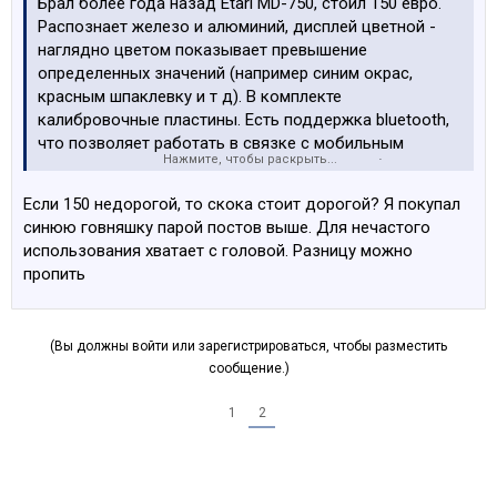
Брал более года назад Etari MD-750, стоил 150 евро.
Распознает железо и алюминий, дисплей цветной -
наглядно цветом показывает превышение
определенных значений (например синим окрас,
красным шпаклевку и т д). В комплекте
калибровочные пластины. Есть поддержка bluetooth,
что позволяет работать в связке с мобильным
Нажмите, чтобы раскрыть...
приложением этой же компании. Очень удобно -
вводишь параметры автомобиля и идешь по
Если 150 недорогой, то скока стоит дорогой? Я покупал
кузовным элементам. Значения моментально
синюю говняшку парой постов выше. Для нечастого
отображаются в приложении. В общем, доволен!
использования хватает с головой. Разницу можно
пропить
Вот пара примеров
Посмотреть вложение 184601
(Вы должны войти или зарегистрироваться, чтобы разместить
сообщение.)
Посмотреть вложение 184602
1
2