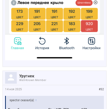
Уругнек
Well-Known Member
14 ноя 2025
#32
spector сказал(а):
↑