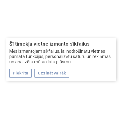
Šī tīmekļa vietne izmanto sīkfailus
Mēs izmantojam sīkfailus, lai nodrošinātu vietnes
pamata funkcijas, personalizētu saturu un reklāmas
un analizētu mūsu datu plūsmu.
Piekrītu
Uzzināt vairāk
Forum software by XenForo™
Перевод:
XF-Russia.ru