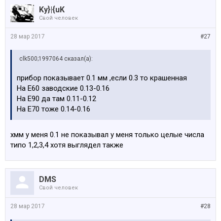
Ky}|{uK
Свой человек
28 мар 2017
#27
clk500;1997064 сказал(а):
прибор показывает 0.1 мм ,если 0.3 то крашенная
На Е60 заводские 0.13-0.16
На Е90 да там 0.11-0.12
На Е70 тоже 0.14-0.16
хмм у меня 0.1 не показывал у меня только целые числа
типо 1,2,3,4 хотя выглядел также
DMS
Свой человек
28 мар 2017
#28