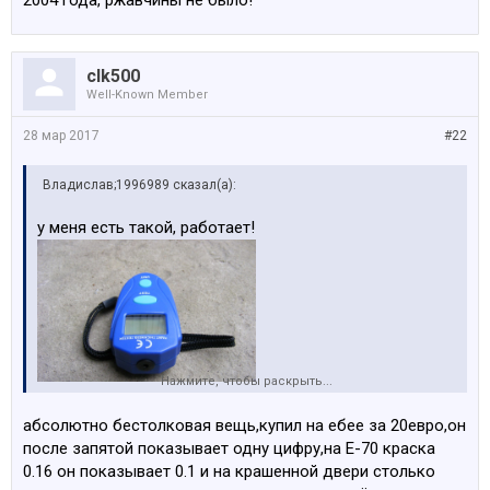
2004 года, ржавчины не было!
clk500
Well-Known Member
28 мар 2017
#22
Владислав;1996989 сказал(а):
у меня есть такой, работает!
Нажмите, чтобы раскрыть...
абсолютно бестолковая вещь,купил на ебее за 20евро,он
после запятой показывает одну цифру,на Е-70 краска
0.16 он показывает 0.1 и на крашенной двери столько