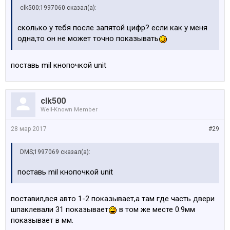
clk500;1997060 сказал(а):
сколько у тебя после запятой цифр? если как у меня
одна,то он не может точно показывать
поставь mil кнопочкой unit
clk500
Well-Known Member
28 мар 2017
#29
DMS;1997069 сказал(а):
поставь mil кнопочкой unit
поставил,вся авто 1-2 показывает,а там где часть двери
шпаклевали 31 показывает
в том же месте 0.9мм
показывает в мм.