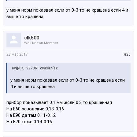
у меня норм показвал если от 0-3 то не крашена если 4 и
выше то крашена
clk500
Well-Known Member
28 мар 2017
#26
Ky}|{uK;1997061 сказал(а):
у меня норм показвал если от 0-3 то не крашена если
4 и выше то крашена
прибор показывает 0.1 мм ,если 0.3 то крашенная
На Е60 заводские 0.13-0.16
На Е90 да там 0.11-0.12
На Е70 тоже 0.14-0.16