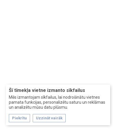
Šī tīmekļa vietne izmanto sīkfailus
Mēs izmantojam sīkfailus, lai nodrošinātu vietnes
pamata funkcijas, personalizētu saturu un reklāmas
un analizētu mūsu datu plūsmu.
Piekrītu
Uzzināt vairāk