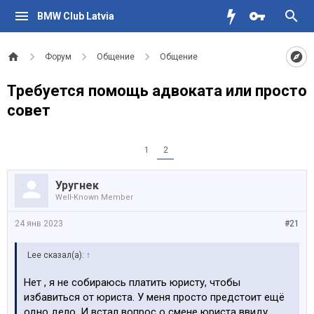
BMW Club Latvia
Форум
Общение
Общение
Требуется помощь адвоката или просто
совет
1
2
Уругнек
Well-Known Member
24 янв 2023
#21
Lee сказал(а):
↑
Нет , я не собираюсь платить юристу, чтобы
избавиться от юриста. У меня просто предстоит ещё
одно дело. И встал вопрос о смене юриста ввиду