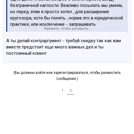
безграничной наглости. Вежливо посылать мы умеем,
но перед этим я просто хотел , для расширения
кругозора, хотя бы понять , норма это в юридической
практике, или исключение - запрашивать
Нажмите, чтобы раскрыть...
дополнительный гонорар после получения
оговорённой суммы, после завершения дела.
А ты делай контраргумент - требуй скидку так как вам
вместе предстоит еще много важных дел и ты
постоянный клиент
(Вы должны войти или зарегистрироваться, чтобы разместить
сообщение.)
1
2