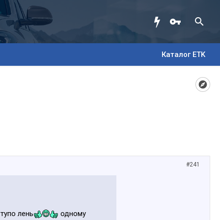
Каталог ETK
#241
 тупо лень
одному