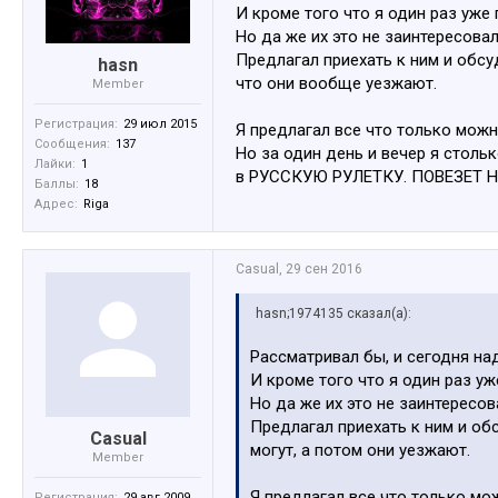
И кроме того что я один раз уже
Но да же их это не заинтересовал
Предлагал приехать к ним и обс
hasn
что они вообще уезжают.
Member
Регистрация:
29 июл 2015
Я предлагал все что только мо
Сообщения:
137
Но за один день и вечер я столь
Лайки:
1
в РУССКУЮ РУЛЕТКУ. ПОВЕЗЕТ Н
Баллы:
18
Адрес:
Riga
Casual
,
29 сен 2016
hasn;1974135 сказал(а):
Рассматривал бы, и сегодня н
И кроме того что я один раз уж
Но да же их это не заинтересов
Предлагал приехать к ним и о
Casual
могут, а потом они уезжают.
Member
Я предлагал все что только 
Регистрация:
29 авг 2009