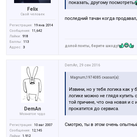
показать, другому посмотреть
Felix
Свой человек
последний тачан когда продавал,
Регистрация:
19 янв 2014
Сообщения:
11,642
Лайки:
918
Баллы:
113
долой понты, берите шкоду!
Адрес:
З
DemAn
,
29 сен 2016
Magnum;1974085 сказал(а):
Извини, но у тебя логика как у
логике можно не глядя купить 
той причине, что она новая и с
DemAn
прокатится до сервиса.
Мохнатое чудо
Смотрю, ты в этом очень опытный
Регистрация:
10 авг 2007
Сообщения:
12,145
Лайки:
1,912