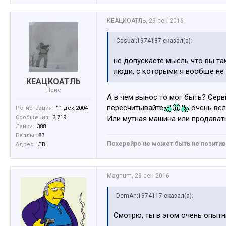
КЕАЦКОАТЛЬ
,
29 сен 2016
Casual;1974137 сказал(а):
не допускаете мысль что вы та
люди, с которыми я вообще не 
КЕАЦКОАТЛЬ
Пенс
А в чем вынос то мог быть? Сер
пересчитывайте
очень ве
Регистрация:
11 дек 2004
Сообщения:
3,719
Или мутная машина или продавать
Лайки:
388
Баллы:
83
Похерейро не может быть не позити
Адрес:
ЛВ
Magnum
,
29 сен 2016
DemAn;1974117 сказал(а):
Смотрю, ты в этом очень опытн