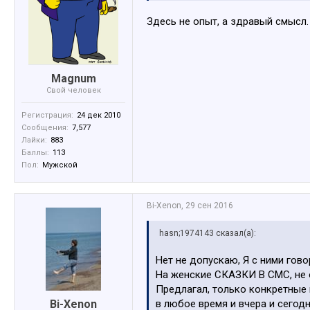
Здесь не опыт, а здравый смысл. 
Magnum
Свой человек
Регистрация:
24 дек 2010
Сообщения:
7,577
Лайки:
883
Баллы:
113
Пол:
Мужской
Bi-Xenon
,
29 сен 2016
hasn;1974143 сказал(а):
Нет не допускаю, Я с ними гово
На женские СКАЗКИ В СМС, не 
Предлагал, только конкретные 
Bi-Xenon
в любое время и вчера и сегодн