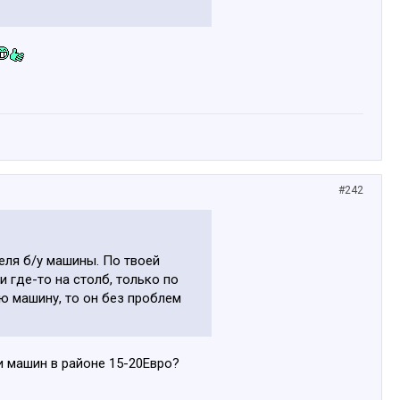
#242
теля б/у машины. По твоей
 где-то на столб, только по
ую машину, то он без проблем
и машин в районе 15-20Евро?