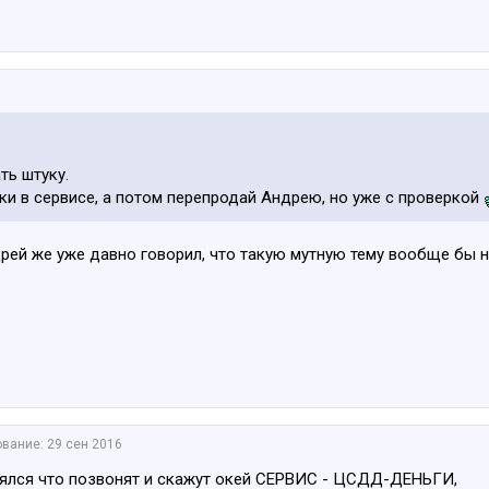
ь штуку.
рки в сервисе, а потом перепродай Андрею, но уже с проверкой
дрей же уже давно говорил, что такую мутную тему вообще бы 
ование:
29 сен 2016
еялся что позвонят и скажут окей СЕРВИС - ЦСДД-ДЕНЬГИ,