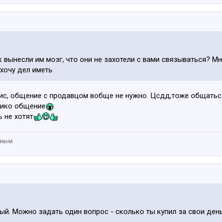
к вынесли им мозг, что они не захотели с вами связываться? М
хочу дел иметь
вис, общение с продавцом вобще не нужно. Цсдд,тоже общаться
лико общение
 не хотят
вным
ый. Можно задать один вопрос - сколько ты купил за свои ден