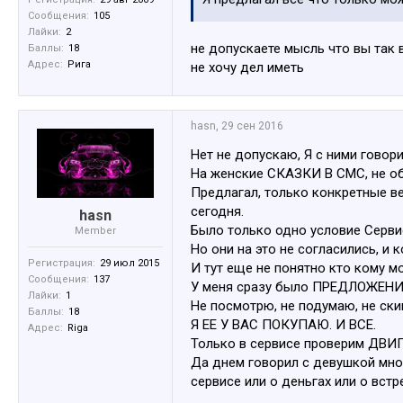
Сообщения:
105
Но за один день и вечер я стол
Лайки:
2
конце концов решил не играть
не допускаете мысль что вы так 
Баллы:
18
Адрес:
Рига
не хочу дел иметь
hasn
,
29 сен 2016
Нет не допускаю, Я с ними говори
На женские СКАЗКИ В СМС, не об
Предлагал, только конкретные ве
сегодня.
hasn
Было только одно условие Сер
Member
Но они на это не согласились, и
Регистрация:
29 июл 2015
И тут еще не понятно кто кому м
Сообщения:
137
У меня сразу было ПРЕДЛОЖЕНИ
Лайки:
1
Не посмотрю, не подумаю, не скину
Баллы:
18
Я ЕЕ У ВАС ПОКУПАЮ. И ВСЕ.
Адрес:
Riga
Только в сервисе проверим ДВИ
Да днем говорил с девушкой много
сервисе или о деньгах или о вст