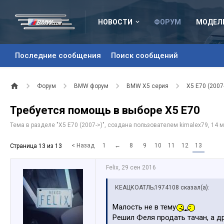
НОВОСТИ
ФОРУМ
МОДЕЛ
Последние сообщения
Поиск сообщений
Форум
BMW форум
BMW X5 серия
X5 E70 (2007
Требуется помощь в выборе Х5 Е70
Тема в разделе "
X5 E70 (2007->)
", создана пользователем
kimalex79
,
14 м
< Назад
1
←
8
9
10
11
12
13
Страница 13 из 13
Felix
,
29 сен 2016
КЕАЦКОАТЛЬ;1974108 сказал(а):
Малость не в тему
Решил Феля продать тачан, а д