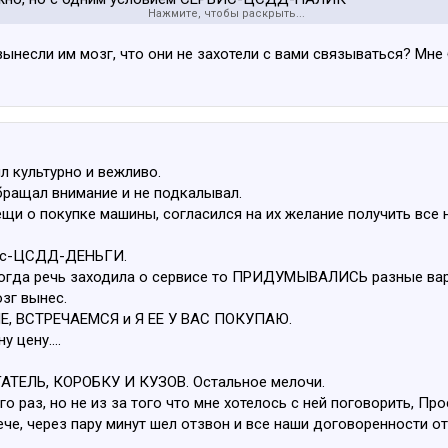
Нажмите, чтобы раскрыть...
ько услышал раз, окей, а потом сказки что нет, только сразу с
 в РУССКУЮ РУЛЕТКУ. ПОВЕЗЕТ НЕ ПОВЕЗЕТ.
вынесли им мозг, что они не захотели с вами связываться? Мн
л культурно и вежливо.
ращал внимание и не подкалывал.
щи о покупке машины, согласился на их желание получить все н
вис-ЦСДД-ДЕНЬГИ.
 когда речь заходила о сервисе то ПРИДУМЫВАЛИСЬ разные вари
озг вынес.
Е, ВСТРЕЧАЕМСЯ и Я ЕЕ У ВАС ПОКУПАЮ.
 цену....
ГАТЕЛЬ, КОРОБКУ И КУЗОВ. Остальное мелочи.
 раз, но не из за того что мне хотелось с ней поговорить, Про
рече, через пару минут шел отзвон и все наши договоренности о