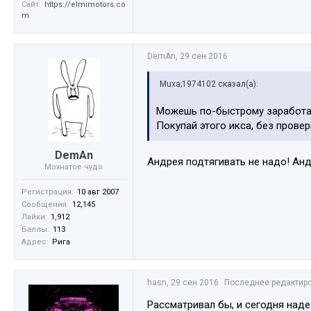
Сайт:
https://elmimotors.co
m
DemAn
,
29 сен 2016
Muxa;1974102 сказал(а):
Можешь по-быстрому заработат
Покупай этого икса, без прове
DemAn
Андрея подтягивать не надо! Ан
Мохнатое чудо
Регистрация:
10 авг 2007
Сообщения:
12,145
Лайки:
1,912
Баллы:
113
Адрес:
Рига
hasn
,
29 сен 2016
Последнее редактир
Рассматривал бы, и сегодня над