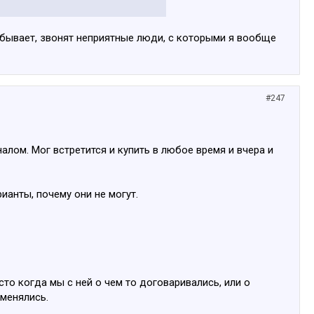
 деньгами около ЦСДД. Что в
е бывает, звонят неприятные люди, с которыми я вообще
#247
алом. Мог встретится и купить в любое время и вчера и
анты, почему они не могут.
сто когда мы с ней о чем то договаривались, или о
тменялись.