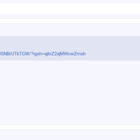
l/DSNBrUTkTGW/?igsh=ajlnZ2xjMWcwZmxh