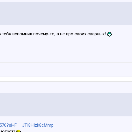
 тебя вспомнил почему-то, а не про своих сварных!
ll570?si=F__JTI8HIzk8cMmp
смотрят!