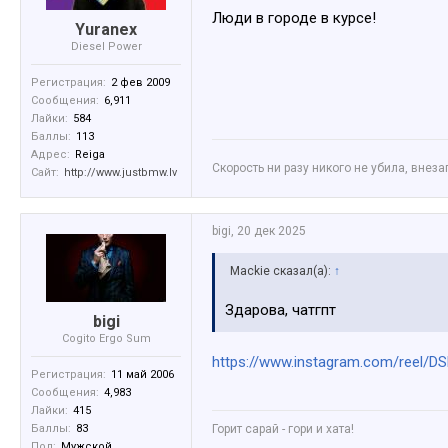
Люди в городе в курсе!
Yuranex
Diesel Power
Регистрация:
2 фев 2009
Сообщения:
6,911
Лайки:
584
Баллы:
113
Адрес:
Reiga
Скорость ни разу никого не убила, внез
Сайт:
http://www.justbmw.lv
bigi
,
20 дек 2025
Mackie сказал(а):
↑
Здарова, чатгпт
bigi
Cogito Ergo Sum
https://www.instagram.com/reel
Регистрация:
11 май 2006
Сообщения:
4,983
Лайки:
415
Баллы:
83
Горит сарай - гори и хата!
Пол:
Мужской