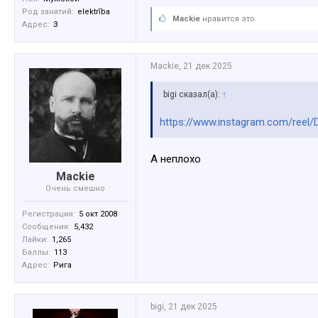
Род занятий:
elektrība
Mackie
нравится это.
Адрес:
З
Mackie
,
21 дек 2025
bigi сказал(а):
↑
https://www.instagram.com/ree
А неплохо
Mackie
Очень смешно
Регистрация:
5 окт 2008
Сообщения:
5,432
Лайки:
1,265
Баллы:
113
Адрес:
Рига
bigi
,
21 дек 2025