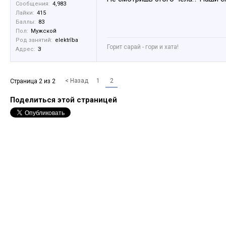
Сообщения:
4,983
Лайки:
415
Баллы:
83
Пол:
Мужской
Род занятий:
elektrība
Горит сарай - гори и хата!
Адрес:
З
< Назад
1
2
Страница 2 из 2
Поделиться этой страницей