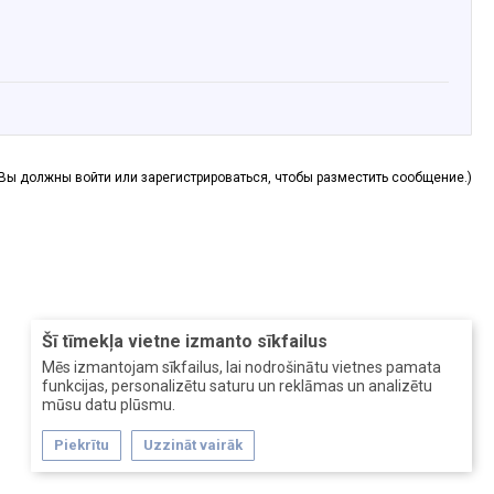
(Вы должны войти или зарегистрироваться, чтобы разместить сообщение.)
Šī tīmekļa vietne izmanto sīkfailus
Mēs izmantojam sīkfailus, lai nodrošinātu vietnes pamata
funkcijas, personalizētu saturu un reklāmas un analizētu
mūsu datu plūsmu.
Piekrītu
Uzzināt vairāk