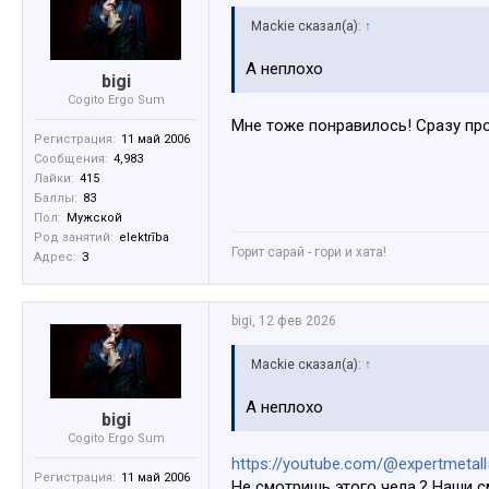
Mackie сказал(а):
↑
А неплохо
bigi
Cogito Ergo Sum
Мне тоже понравилось! Сразу про
Регистрация:
11 май 2006
Сообщения:
4,983
Лайки:
415
Баллы:
83
Пол:
Мужской
Род занятий:
elektrība
Горит сарай - гори и хата!
Адрес:
З
bigi
,
12 фев 2026
Mackie сказал(а):
↑
А неплохо
bigi
Cogito Ergo Sum
https://youtube.com/@expertmeta
Регистрация:
11 май 2006
Не смотришь этого чела.? Наши 