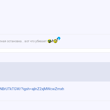
апная остановка… вот что убивает
/DSNBrUTkTGW/?igsh=ajlnZ2xjMWcwZmxh