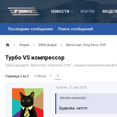
НОВОСТИ
ФОРУМ
МОДЕЛ
Последние сообщения
Поиск сообщений
Форум
BMW форум
Автоспорт, Drag Race, Drift.
Турбо VS компрессор
Тема в разделе "
Автоспорт, Drag Race, Drift.
", создана пользователем
And
< Назад
1
2
Страница 2 из 2
Yuranex
,
12 дек 2025
Mackie сказал(а):
↑
Здарова, чатгпт