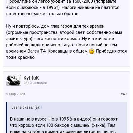
Прибалтике он легко уходит за 1500-2000 (поправьте
если ошибаюсь - в 1995?). Налоги никакие не платятся
естественно, может только братве.
Ну и повторюсь, дом глав.героя для тех времен
(огромные пространства, второй свет, собственно сама
архитектура) - это же почти космос. Ну и в качестве
рабочей лошади они используют почти новый по тем
временам Ваген Т4. Красавцы в общем
Прибедняются
тоже красиво
Ky}|{uK
Свой человек
5 мар 2020
#49
Lesha сказал(а):
↑
В наши не в курсе. Но в 1995 (на видео) они говорят
что хорошо если 100 баксов с машины (ха-ха). Там
ниже на ютубе в коментах сами же литовцы пишут,