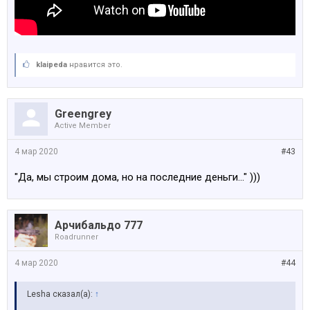
klaipeda
нравится это.
Greengrey
Active Member
4 мар 2020
#43
"Да, мы строим дома, но на последние деньги..." )))
Арчибальдо 777
Roadrunner
4 мар 2020
#44
Lesha сказал(а):
↑