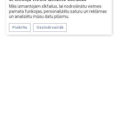
Mēs izmantojam sīkfailus, lai nodrošinātu vietnes
pamata funkcijas, personalizētu saturu un reklāmas
un analizētu mūsu datu plūsmu.
Piekrītu
Uzzināt vairāk
Forum software by XenForo™
Перевод:
XF-Russia.ru
Сделано в
Entrypoint
Обратная связь
Помощь
Условия и правила