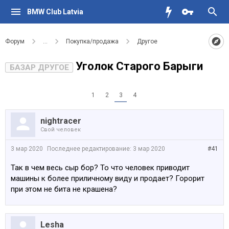
BMW Club Latvia
Форум
...
Покупка/продажа
Другое
Уголок Старого Барыги
БАЗАР ДРУГОЕ
1
2
3
4
nightracer
Свой человек
3 мар 2020
Последнее редактирование:
3 мар 2020
#41
Так в чем весь сыр бор? То что человек приводит
машины к более приличному виду и продает? Горорит
при этом не бита не крашена?
Lesha