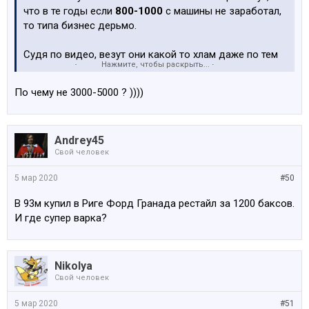
что в те годы если
800-1000
с машины не заработал,
то типа бизнес дерьмо.
Судя по видео, везут они какой то хлам даже по тем
Нажмите, чтобы раскрыть...
временам (типа 10-летний форд эскорт), который на
Западе условно покупают за 300-400 баксов, а в
По чему не 3000-5000 ? ))))
Прибалтике он легко уходит за 1500-2000 (поправьте
если ошибаюсь - в 1995?). Налоги никакие не платятся
естественно, может только братве.
Andrey45
Свой человек
Ну и повторюсь, дом глав.героя для тех времен
(огромные пространства, второй свет, собственно
5 мар 2020
#50
сама архитектура) - это же почти космос. Ну и в
качестве рабочей лошади они используют почти
В 93м купил в Риге Форд Гранада рестайл за 1200 баксов.
новый по тем временам Ваген Т4. Красавцы в общем
И где супер варка?
Прибедняются тоже красиво
Nikolya
Свой человек
5 мар 2020
#51