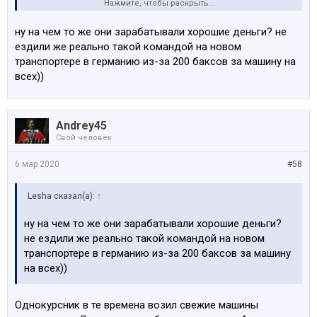
Нажмите, чтобы раскрыть...
и ТО пройти. Сколько там останется? В те веселые
времена я бы за эти копейки не подписался на такое.
ну на чем то же они зарабатывали хорошие деньги? не
ездили же реально такой командой на новом
транспортере в германию из-за 200 баксов за машину на
всех))
Andrey45
Свой человек
6 мар 2020
#58
Lesha сказал(а):
↑
ну на чем то же они зарабатывали хорошие деньги?
не ездили же реально такой командой на новом
транспортере в германию из-за 200 баксов за машину
на всех))
Однокурсник в те времена возил свежие машины