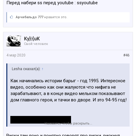
Перед набери ss перед youtube : ssyoutube
Арчибальдо 777
нравится это.
Ky}|{uK
Свой человек
4 мар 2020
#46
Lesha сказал(а):
↑
Как начинались истории барыг - год 1995. Интересное
видео, особенно как они жалуются что нифига не
зарабатывают, а в конце видео мельком показывают
дом главного героя, и тачки во дворе. И это 94-95 год!
Нажмите, чтобы раскрыть...
Риски там ясно и понятно говорят про риски, рискнул