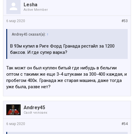
Lesha
Active Member
6 мар 2020
#53
Andrey45 сказал(а):
↑
В 93м купил в Риге Форд Гранада рестайл за 1200
баксов. И где супер варка?
Так можт он был куплен битый где нибудь в бельгии
оптом с такими же еще 3-4 штуками за 300-400 каждая, и
пробегом 400к. Гранада же старая машина, даже тогда
уже была, разве нет?
Andrey45
Свой человек
6 мар 2020
#54