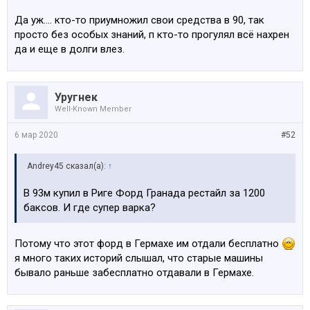
Да уж.... кто-то приумножил свои средства в 90, так
просто без особых знаний, п кто-то прогулял всё нахрен
да и еще в долги влез.
Уругнек
Well-Known Member
6 мар 2020
#52
Andrey45 сказал(а):
↑
В 93м купил в Риге Форд Гранада рестайл за 1200
баксов. И где супер варка?
Потому что этот форд в Гермахе им отдали бесплатно
я много таких историй слышал, что старые машины
бывало раньше забесплатно отдавали в Гермахе.