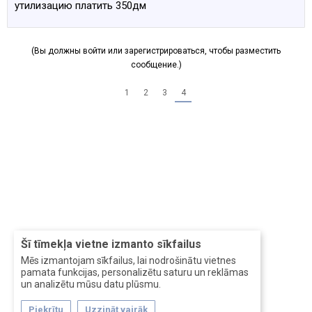
утилизацию платить 350дм
(Вы должны войти или зарегистрироваться, чтобы разместить
сообщение.)
1
2
3
4
Šī tīmekļa vietne izmanto sīkfailus
Mēs izmantojam sīkfailus, lai nodrošinātu vietnes
pamata funkcijas, personalizētu saturu un reklāmas
un analizētu mūsu datu plūsmu.
Piekrītu
Uzzināt vairāk