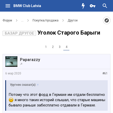
BMW Club Latvia
Форум
...
Покупка/продажа
Другое
Уголок Старого Барыги
БАЗАР ДРУГОЕ
1
2
3
4
Paparazzy
☭
6 мар 2020
#61
Уругнек сказал(а):
↑
Потому что этот форд в Гермахе им отдали бесплатно
я много таких историй слышал, что старые машины
бывало раньше забесплатно отдавали в Гермахе.