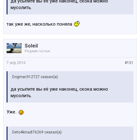
да усыпите вы её уже наконец, скока можно
мусолить.
так уже же, насколько поняла
Soleil
Редкая гостья
7 апр 2010
#151
Dogmar;912727 сказал(а):
да усыпите вы её уже наконец, скока можно
мусолить.
Уже..
Deto4kina;876269 сказал(а):