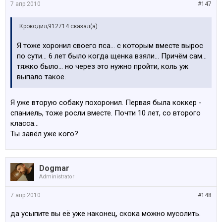
7 апр 2010
#147
Крокодил;912714 сказал(а):
Я тоже хоронил своего пса... с которым вместе вырос
по сути... 6 лет было когда щенка взяли... Причём сам...
тяжко было... но через это нужно пройти, коль уж
выпало такое.
Я уже вторую собаку похоронил. Первая была коккер -
спаниель, тоже росли вместе. Почти 10 лет, со второго
класса...
Ты завёл уже кого?
Dogmar
Administrator
7 апр 2010
#148
да усыпите вы её уже наконец, скока можно мусолить.