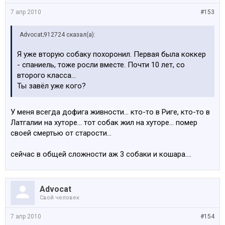
7 апр 2010
#153
Advocat;912724 сказал(а):
Я уже вторую собаку похоронил. Первая была коккер
- спаниель, тоже росли вместе. Почти 10 лет, со
второго класса...
Ты завёл уже кого?
У меня всегда дофига живности... кто-то в Риге, кто-то в
Латгалии на хуторе... тот собак жил на хуторе... помер
своей смертью от старости...
сейчас в общей сложности аж 3 собаки и кошара....
Advocat
Свой человек
7 апр 2010
#154