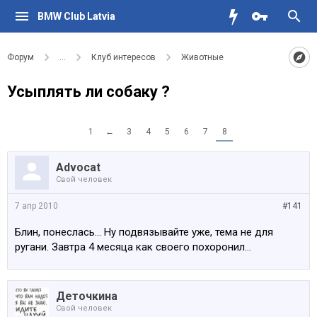
BMW Club Latvia
Форум
...
Клуб интересов
Животные
Усыплять ли собаку ?
1
←
3
4
5
6
7
8
Advocat
Свой человек
7 апр 2010
#141
Блин, понеслась... Ну подвязывайте уже, тема не для
ругани. Завтра 4 месяца как своего похоронил...
Деточкина
Свой человек