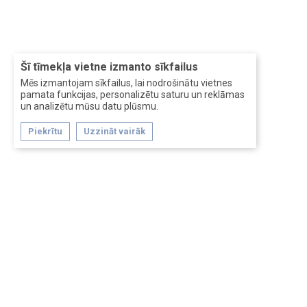
Šī tīmekļa vietne izmanto sīkfailus
Mēs izmantojam sīkfailus, lai nodrošinātu vietnes
pamata funkcijas, personalizētu saturu un reklāmas
un analizētu mūsu datu plūsmu.
Piekrītu
Uzzināt vairāk
Forum software by XenForo™
Перевод:
XF-Russia.ru