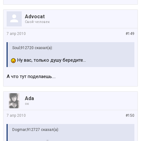
Advocat
Свой человек
7 апр 2010
#149
Soul;912720 сказал(а):
Ну вас, только душу бередите...
А что тут поделаешь....
Ada
ок
7 апр 2010
#150
Dogmar;912727 сказал(а):