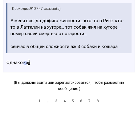
Крокодил;912747 сказал(а):
У меня всегда дофига живности... кто-то в Риге, кто-
то в Латгалии на хуторе... тот собак жил на хуторе...
помер своей смертью от старости...
сейчас в общей сложности аж 3 собаки и кошара....
Однако
(Вы должны войти или зарегистрироваться, чтобы разместить
сообщение.)
1
←
3
4
5
6
7
8