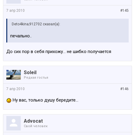
7 апр 2010
#145
Deto4kina;912702 сказал(а):
печально..
До сих пор в себя прихожу... не шибко получается
Soleil
Редкая гостья
7 апр 2010
#146
Ну вас, только душу бередите...
Advocat
Свой человек