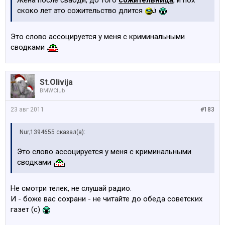
Жена после свабди, до того
сожительница
, и пох
скоко лет это сожительство длится
Это слово ассоцируется у меня с криминальными
сводками
St.Olivija
BMWClub
23 авг 2011
#183
Nur;1394655 сказал(а):
Это слово ассоцируется у меня с криминальными
сводками
Не смотри телек, не слушай радио.
И - боже вас сохрани - не читайте до обеда советских
газет (с)