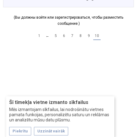
(Вы должны войти или зарегистрироваться, чтобы разместить
сообщение.)
1
←
5
6
7
8
9
10
Šī tīmekļa vietne izmanto sīkfailus
Mēs izmantojam sīkfailus, lai nodrošinātu vietnes
pamata funkcijas, personalizētu saturu un reklāmas
un analizētu mūsu datu plūsmu.
Piekrītu
Uzzināt vairāk