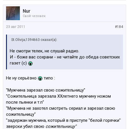
Nur
Свой человек
23 авг 2011
#184
St.Olivija;1394663 сказал(а):
Не смотри телек, не слушай радио.
И - боже вас сохрани - не читайте до обеда советских
газет (с)
Не ну серьёзно
типо :
"Мужчина зарезал свою сожительницу"
"Сожительница зарезала ХХлетнего мужчину ножом
после пьянки и т.п"
"Мужчина не захотел смотреть сериал и зарезал свою
сожительницу"
"задержан мужчина, который в приступе "белой горячки"
зверски убил свою
сожительницу"