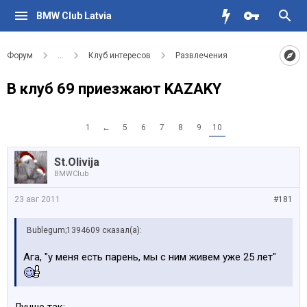
BMW Club Latvia
Форум
...
Клуб интересов
Развлечения
В клуб 69 приезжают KAZAKY
1
←
5
6
7
8
9
10
St.Olivija
BMWClub
23 авг 2011
#181
Bublegum;1394609 сказал(а):
Ага, "у меня есть парень, мы с ним живем уже 25 лет"