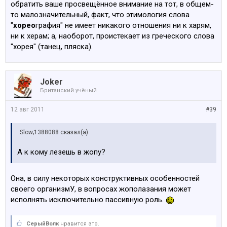
обратить ваше просвещённое внимание на тот, в общем-
то малозначительный, факт, что этимология слова
"
хорео
графия" не имеет никакого отношения ни к харям,
ни к херам; а, наоборот, проистекает из греческого слова
"хорея" (танец, пляска).
Joker
Британский учёный
12 авг 2011
#39
Slow;1388088 сказал(а):
А к кому лезешь в жопу?
Она, в силу некоторых конструктивных особенностей
своего организмУ, в вопросах жополазания может
исполнять исключительно пассивную роль.
СерыйВолк
нравится это.