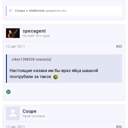
Coupe
и
elektronik
нравится это.
specagent
На кий? Это туда!
12 авг 2011
#35
Joker;1388038 сказал(а):
Настоящие казаки им бы враз яйца шашкой
поотрубали за такое.
Coupe
Свой человек
12 авг 2011
#36