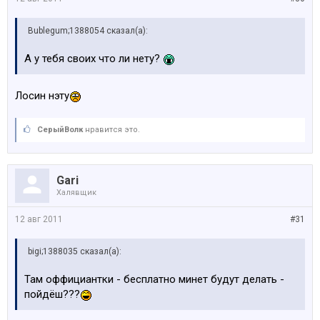
Bublegum;1388054 сказал(а):
А у тебя своих что ли нету?
Лосин нэту
СерыйВолк
нравится это.
Gari
Халявщик
12 авг 2011
#31
bigi;1388035 сказал(а):
Там оффициантки - бесплатно минет будут делать -
пойдёш???