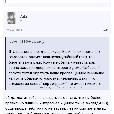
Ada
ок
12 авг 2011
#40
Joker;1388090 сказал(а):
Это всё, конечно, дело вкуса. Если пляски ряженых
гомосеков радуют ваш незамутнённый глаз, то -
билеты вам в руки. Кому и кобыла - невеста, как
верно заметил дворник из второго дома Собеса. Я
просто хотел обратить ваше просвещённое внимание
на тот, в общем-то малозначительный, факт, что
этимология слова "
хорео
графия" не имеет никакого
Нажмите, чтобы раскрыть...
отношения ни к харям, ни к херам; а, наоборот,
проистекает из греческого слова "хорея" (танец,
ой да хватит тебе выепываться, от того, что ты более
пляска).
правильно пишешь интереснее и умнее ты не выглядишь))
будь проще, тебя ниуто не заставляет ни смотреть на их
танцы, ни тем более трахаться с ними, забавляют