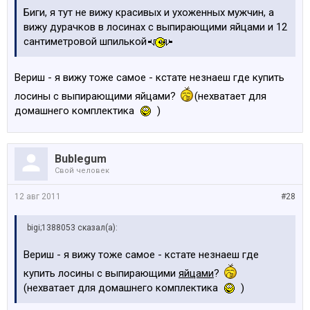
Биги, я тут не вижу красивых и ухоженных мужчин, а
вижу дурачков в лосинах с выпирающими яйцами и 12
сантиметровой шпилькой
Вериш - я вижу тоже самое - кстате незнаеш где купить
лосины с выпирающими яйцами?
(нехватает для
домашнего комплектика
)
Bublegum
Свой человек
12 авг 2011
#28
bigi;1388053 сказал(а):
Вериш - я вижу тоже самое - кстате незнаеш где
купить лосины с выпирающими
яйцами
?
(нехватает для домашнего комплектика
)