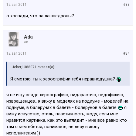
12 авг 2011
#33
о хоспади, что за лашпедроны?
Ada
ок
12 авг 2011
#34
Joker;1388071 сказал(а):
Я смотрю, ты к хероографии тебя неравнодушна?
я не ищу везде хероографию, пидарастию, педофилию,
извращенцев.. я вижу в моделях на подиуме - моделей на
подиуме, в балерунах в балете - болерунов в балете
я
вижу искусство, стиль, пластичность, моду, если мне
нравится картинка, как это выглядит - мне все равно кто
там с кем ебется, понимаете, не лезу в жопу
исполнителям ))