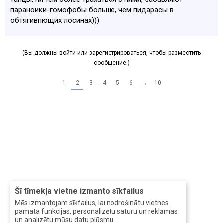
параноики-гомофобы больше, чем пидарасы в
обтягивпющих лосинах)))
(Вы должны войти или зарегистрироваться, чтобы разместить
сообщение.)
1
2
3
4
5
6
→
10
Šī tīmekļa vietne izmanto sīkfailus
Mēs izmantojam sīkfailus, lai nodrošinātu vietnes
pamata funkcijas, personalizētu saturu un reklāmas
un analizētu mūsu datu plūsmu.