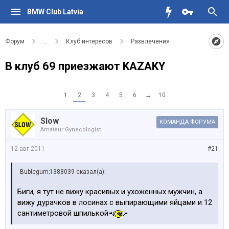
BMW Club Latvia
Форум
...
Клуб интересов
Развлечения
В клуб 69 приезжают KAZAKY
1
2
3
4
5
6
→
10
Slow
КОМАНДА ФОРУМА
Amateur Gynecologist
12 авг 2011
#21
Bublegum;1388039 сказал(а):
Биги, я тут не вижу красивых и ухоженных мужчин, а
вижу дурачков в лосинах с выпирающими яйцами и 12
сантиметровой шпилькой