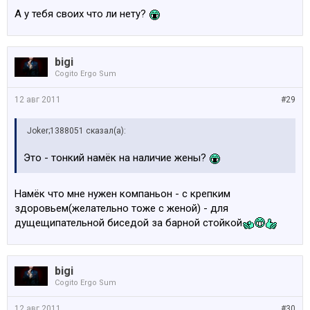
А у тебя своих что ли нету?
bigi
Cogito Ergo Sum
12 авг 2011
#29
Joker;1388051 сказал(а):
Это - тонкий намёк на наличие жены?
Намёк что мне нужен компаньон - с крепким
здоровьем(желательно тоже с женой) - для
дущещипательной биседой за барной стойкой
bigi
Cogito Ergo Sum
12 авг 2011
#30