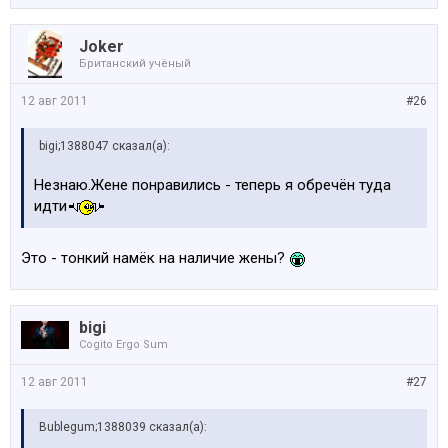
Joker
Британский учёный
12 авг 2011
#26
bigi;1388047 сказал(а):
Незнаю.Жене понравились - теперь я обречён туда
идти
Это - тонкий намёк на наличие жены?
bigi
Cogito Ergo Sum
12 авг 2011
#27
Bublegum;1388039 сказал(а):