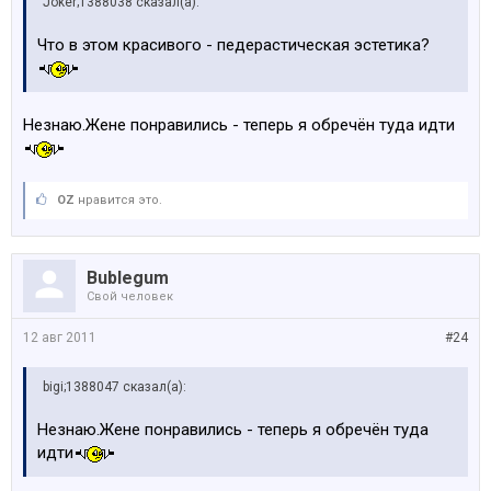
Joker;1388038 сказал(а):
Что в этом красивого - педерастическая эстетика?
Незнаю.Жене понравились - теперь я обречён туда идти
OZ
нравится это.
Bublegum
Свой человек
12 авг 2011
#24
bigi;1388047 сказал(а):
Незнаю.Жене понравились - теперь я обречён туда
идти