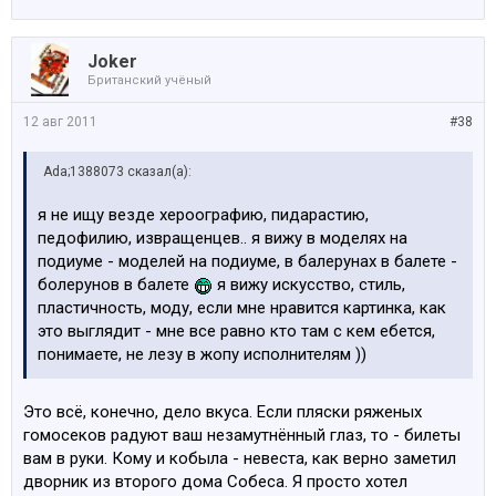
Joker
Британский учёный
12 авг 2011
#38
Ada;1388073 сказал(а):
я не ищу везде хероографию, пидарастию,
педофилию, извращенцев.. я вижу в моделях на
подиуме - моделей на подиуме, в балерунах в балете -
болерунов в балете
я вижу искусство, стиль,
пластичность, моду, если мне нравится картинка, как
это выглядит - мне все равно кто там с кем ебется,
понимаете, не лезу в жопу исполнителям ))
Это всё, конечно, дело вкуса. Если пляски ряженых
гомосеков радуют ваш незамутнённый глаз, то - билеты
вам в руки. Кому и кобыла - невеста, как верно заметил
дворник из второго дома Собеса. Я просто хотел