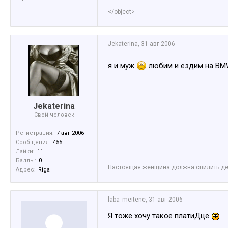
</object>
Jekaterina
,
31 авг 2006
я и муж
любим и ездим на B
Jekaterina
Свой человек
Регистрация:
7 авг 2006
Сообщения:
455
Лайки:
11
Баллы:
0
Настоящая женщина должна спилить дер
Адрес:
Riga
laba_meitene
,
31 авг 2006
Я тоже хочу такое платиДце