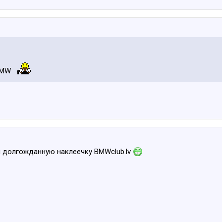
 BMW
л долгожданную наклеечку BMWclub.lv