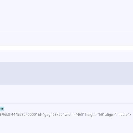
f-96b8-444553540000" id="gag468x60" width="468" height="60" align="middle">