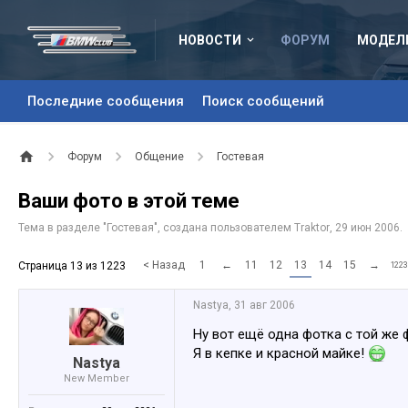
НОВОСТИ
ФОРУМ
МОДЕЛ
Последние сообщения
Поиск сообщений
Форум
Общение
Гостевая
Ваши фото в этой теме
Тема в разделе "
Гостевая
", создана пользователем
Traktor
,
29 июн 2006
.
< Назад
1
←
11
12
13
14
15
→
Страница 13 из 1223
1223
Nastya
,
31 авг 2006
Ну вот ещё одна фотка с той же 
Я в кепке и красной майке!
Nastya
New Member