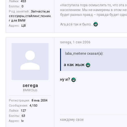
Лайки:
453
«Наступила пора осмыслить то, что эта
Баллы:
0
населением. Мы не намерены в этом нез
Род занятий:
Запчасти,ак
будет разных правд – правда будет од
сессуары,стайлинг,тюнин
г для BMW
Ага,всё так и было...
Адрес:
ЦВ
serega
,
1 сен 2006
laba_meitene сказал(а):
а как жыж
ну и?
serega
BMWClub
Регистрация:
8 янв 2004
Сообщения:
4,150
Лайки:
127
Баллы:
63
каждому свое
Адрес:
lv