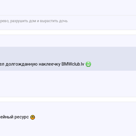
ево, разрушить дом и вырастить дочь.
ел долгожданную наклеечку BMWclub.lv
емейный ресурс