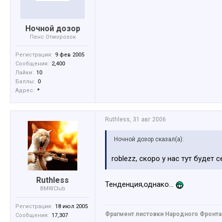
Ночной дозор
Пенс Отморозок
Регистрация:
9 фев 2005
Сообщения:
2,400
Лайки:
10
Баллы:
0
Адрес:
*
Ruthless
,
31 авг 2006
Ночной дозор сказал(а):
roblezz, скоро у нас тут будет
Ruthless
Тенденция,однако...
BMWClub
Регистрация:
18 июл 2005
Фрагмент листовки Народного Фронта 
Сообщения:
17,307