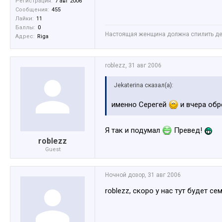
Регистрация:
7 авг 2006
Сообщения:
455
Лайки:
11
Баллы:
0
Настоящая женщина должна спилить дер
Адрес:
Riga
roblezz
,
31 авг 2006
Jekaterina сказал(а):
именно Серегей
и вчера обр
Я так и подумал
Превед!
roblezz
Guest
Ночной дозор
,
31 авг 2006
roblezz, скоро у нас тут будет с