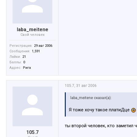
laba_meitene
Свой человек
Регистрация:
29 авг 2006
Сообщения:
1,591
Лайки:
21
Баллы:
0
Адрес:
Рига
105.7
,
31 авг 2006
laba_meitene сказал(а):
Я тоже хочу такое платиДце
ты второй человек, кто заметил 
105.7