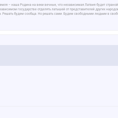
 земля – наша Родина на веки вечные, что независимая Латвия будет стран
ависимом государстве отделять латышей от представителей других народов.
на. Решать будем сообща. Но решать сами. Будем свободными людьми в сво