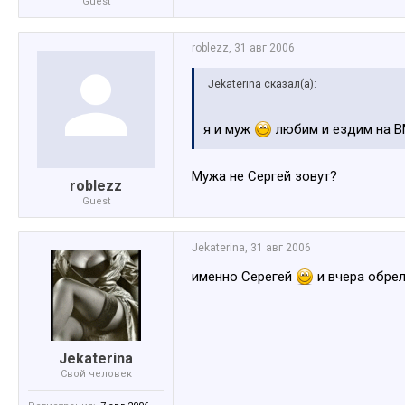
Guest
roblezz
,
31 авг 2006
Jekaterina сказал(а):
я и муж
любим и ездим на
Мужа не Сергей зовут?
roblezz
Guest
Jekaterina
,
31 авг 2006
именно Серегей
и вчера обре
Jekaterina
Свой человек