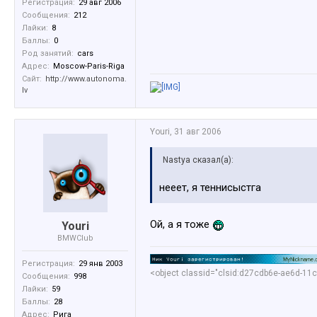
Регистрация:
29 авг 2006
Сообщения:
212
Лайки:
8
Баллы:
0
Род занятий:
cars
Адрес:
Moscow-Paris-Riga
Сайт:
http://www.autonoma.
lv
Youri
,
31 авг 2006
Nastya сказал(а):
нееет, я теннисыстга
Ой, а я тоже
Youri
BMWClub
Регистрация:
29 янв 2003
<object classid="clsid:d27cdb6e-ae6d-11c
Сообщения:
998
Лайки:
59
Баллы:
28
Адрес:
Рига