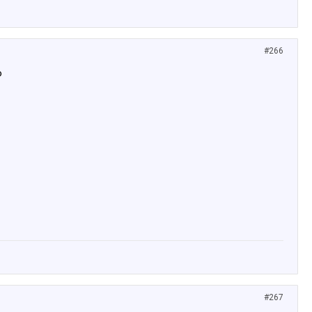
#266
о
#267