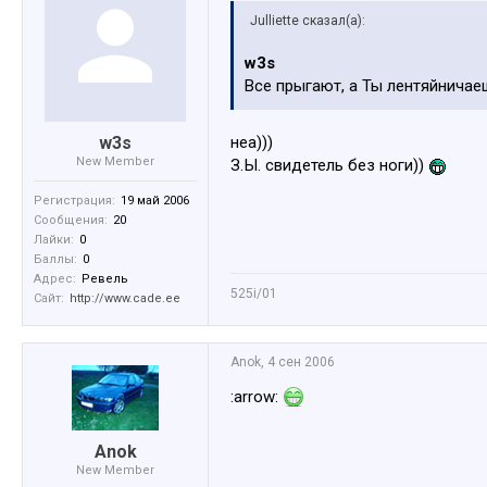
Julliette сказал(а):
w3s
Все прыгают, а Ты лентяйнича
w3s
неа)))
New Member
З.Ы. свидетель без ноги))
Регистрация:
19 май 2006
Сообщения:
20
Лайки:
0
Баллы:
0
Адрес:
Ревель
525i/01
Сайт:
http://www.cade.ee
Anok
,
4 сен 2006
:arrow:
Anok
New Member