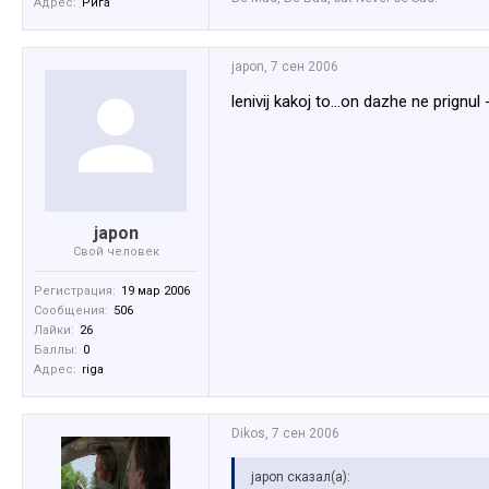
Адрес:
Рига
japon
,
7 сен 2006
lenivij kakoj to...on dazhe ne prignul 
japon
Свой человек
Регистрация:
19 мар 2006
Сообщения:
506
Лайки:
26
Баллы:
0
Адрес:
riga
Dikos
,
7 сен 2006
japon сказал(а):