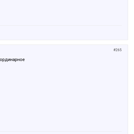
#265
еординарное