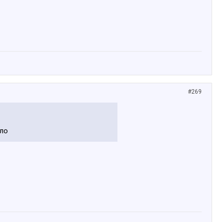
#269
ило