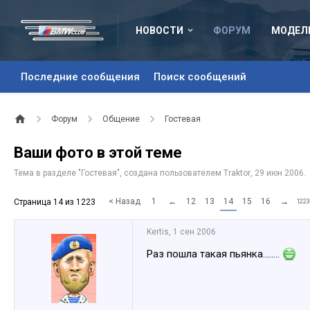
НОВОСТИ
ФОРУМ
МОДЕЛ
Последние сообщения
Поиск сообщений
Форум
Общение
Гостевая
Ваши фото в этой теме
Тема в разделе "
Гостевая
", создана пользователем
Traktor
,
29 июн 2006
.
< Назад
1
←
12
13
14
15
16
→
Страница 14 из 1223
1223
Kertis
,
1 сен 2006
Раз пошла такая пьянка........