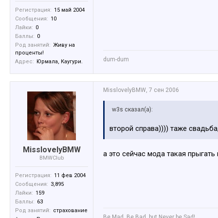
Регистрация:
15 май 2004
Сообщения:
10
Лайки:
0
Баллы:
0
Род занятий:
Живу на
проценты!
dum-dum
Адрес:
Юрмала, Каугури.
MisslovelyBMW
,
7 сен 2006
w3s сказал(а):
второй справа)))) таже свадьб
MisslovelyBMW
а это сейчас мода такая прыгать
BMWClub
Регистрация:
11 фев 2004
Сообщения:
3,895
Лайки:
159
Баллы:
63
Род занятий:
страхование
Be Mad, Be Bad, but Never be Sad!