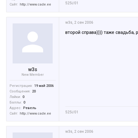
525i/01
Сайт:
http://www.cade.ee
w3s
,
2 сен 2006
второй справа)))) таже свадьба,
w3s
New Member
Регистрация:
19 май 2006
Сообщения:
20
Лайки:
0
Баллы:
0
Адрес:
Ревель
525i/01
Сайт:
http://www.cade.ee
w3s
,
2 сен 2006