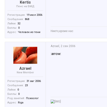
Kertis
Пенс на БМД
Регистрация:
19 июл 2006
Сообщения:
868
Лайки:
32
Баллы:
0
Никто,кроме нас
Адрес:
Человек из тени
Azrael
,
2 сен 2006
:arrow:
Azrael
New Member
Регистрация:
31 авг 2006
Сообщения:
23
Лайки:
0
Баллы:
0
Род занятий:
Психолог
Адрес:
Riga