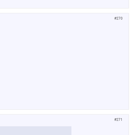
#270
#271