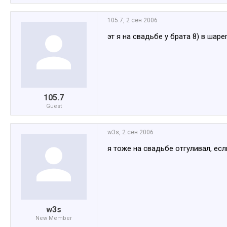
105.7
,
2 сен 2006
эт я на свадьбе у брата 8) в шар
105.7
Guest
w3s
,
2 сен 2006
я тоже на свадьбе отгуливал, ес
w3s
New Member