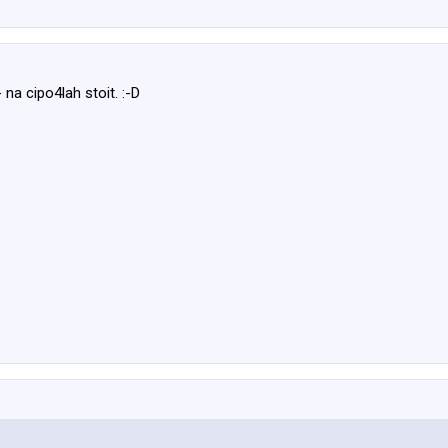
- na cipo4lah stoit. :-D