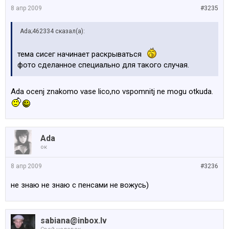
8 апр 2009
#3235
Ada;462334 сказал(а):
тема сисег начинает раскрываться
фото сделанное специально для такого случая.
Ada ocenj znakomo vase lico,no vspomnitj ne mogu otkuda.
Ada
ок
8 апр 2009
#3236
не знаю не знаю с пенсами не вожусь)
sabiana@inbox.lv