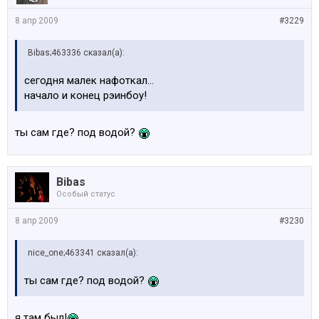
8 апр 2009
#3229
Bibas;463336 сказал(а):
сегодня малек нафоткал...
начало и конец рэинбоу!
ты сам где? под водой?
Bibas
Особый статус
8 апр 2009
#3230
nice_one;463341 сказал(а):
ты сам где? под водой?
я там был!