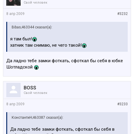
Свой человек
8 апр 2009
#3232
Bibas;463344 сказал(а):
я там был!
хатник там снимаю, не чего такой!
Да ладно тебе замки фоткать, сфоткал бы себя в юбке
Шотладской
BOSS
Свой человек
8 апр 2009
#3233
КонстантиН;463387 сказал(а):
Да ладно тебе замки фоткать, сфоткал бы себя в