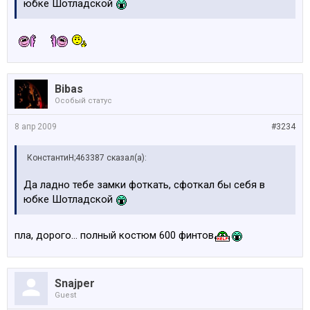
юбке Шотладской
Bibas
Особый статус
8 апр 2009
#3234
КонстантиН;463387 сказал(а):
Да ладно тебе замки фоткать, сфоткал бы себя в
юбке Шотладской
пла, дорого... полный костюм 600 финтов
Snajper
Guest