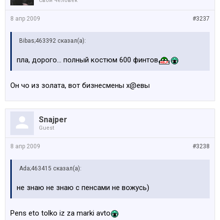
Свой человек
8 апр 2009
#3237
Bibas;463392 сказал(а):
пла, дорого... полный костюм 600 финтов
Он чо из золата, вот бизнесмены х@евы
Snajper
Guest
8 апр 2009
#3238
Ada;463415 сказал(а):
не знаю не знаю с пенсами не вожусь)
Pens eto tolko iz za marki avto