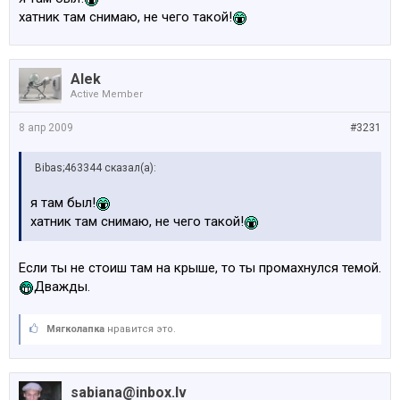
хатник там снимаю, не чего такой!
Alek
Active Member
8 апр 2009
#3231
Bibas;463344 сказал(а):
я там был!
хатник там снимаю, не чего такой!
Если ты не стоиш там на крыше, то ты промахнулся темой.
Дважды.
Мягколапка
нравится это.
sabiana@inbox.lv