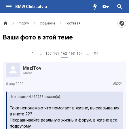
BMW Club Latvia
Форум
Общение
Гостевая
Ваши фото в этой теме
1
←
160
161
162
163
164
→
1223
MazlTov
Guest
8 апр 2009
#3221
КонстантиН;462953 сказал(а):
Тока непонемаю что помогает в жизне, высказывания
в инете ???
Несравнивайте реальную жизнь и форум, в жизне все
подругому