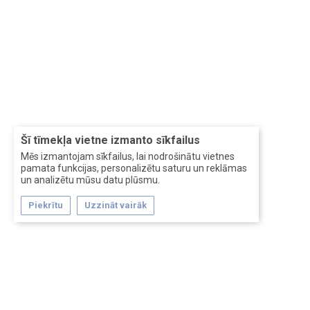
Šī tīmekļa vietne izmanto sīkfailus
Mēs izmantojam sīkfailus, lai nodrošinātu vietnes
pamata funkcijas, personalizētu saturu un reklāmas
un analizētu mūsu datu plūsmu.
Piekrītu
Uzzināt vairāk