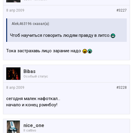
8 апр 2009
#3227
Alek;463196 сказал(а):
Чтоб научиться говорить людям правду в литсо.
Тока застрахавь лицо зарание надо
Bibas
Особый статус
8 апр 2009
#3228
сегодня малек нафоткал...
начало и конец рэинбоу!
nice_one
Il cattivo