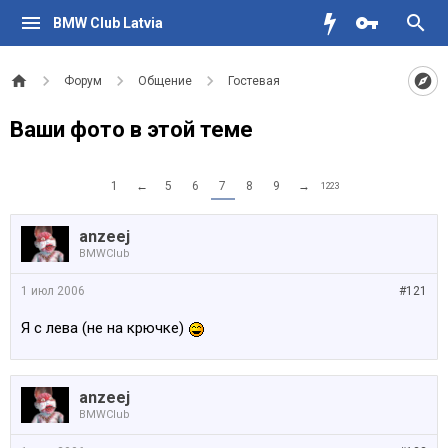
BMW Club Latvia
Форум
Общение
Гостевая
Ваши фото в этой теме
1
←
5
6
7
8
9
→
1223
anzeej
BMWClub
1 июл 2006
#121
Я с лева (не на крючке)
anzeej
BMWClub