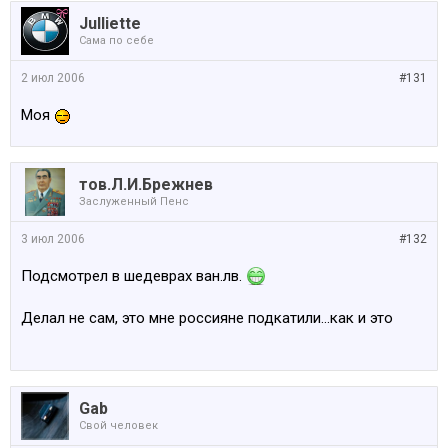
Julliette
Сама по себе
2 июл 2006
#131
Моя
тов.Л.И.Брежнев
Заслуженный Пенс
3 июл 2006
#132
Подсмотрел в шедеврах ван.лв.
Делал не сам, это мне россияне подкатили...как и это
Gab
Свой человек