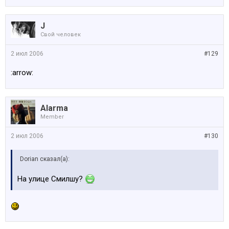
J
Свой человек
2 июл 2006
#129
:arrow:
Alarma
Member
2 июл 2006
#130
Dorian сказал(а):
На улице Смилшу?