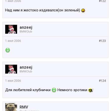
1 июл 2006
#122
Над ним я жестоко издевался(он зеленый)
anzeej
BMWClub
1 июл 2006
#123
anzeej
BMWClub
1 июл 2006
#124
Для любителей клубнички
Немного эротики
RMV