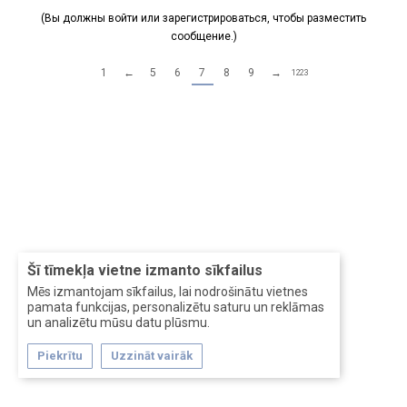
(Вы должны войти или зарегистрироваться, чтобы разместить
сообщение.)
1
←
5
6
7
8
9
→
1223
Šī tīmekļa vietne izmanto sīkfailus
Mēs izmantojam sīkfailus, lai nodrošinātu vietnes
pamata funkcijas, personalizētu saturu un reklāmas
un analizētu mūsu datu plūsmu.
Piekrītu
Uzzināt vairāk