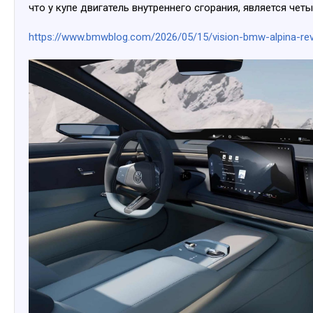
что у купе двигатель внутреннего сгорания, является че
https://www.bmwblog.com/2026/05/15/vision-bmw-alpina-rev