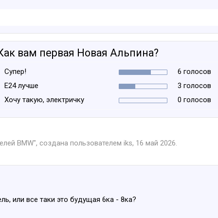
Как вам первая Новая Альпина?
Супер!
6 голосов
Е24 лучше
3 голосов
Хочу такую, электричку
0 голосов
телей BMW
", создана пользователем
iks
,
16 май 2026
.
ь, или все таки это будущая 6ка - 8ка?