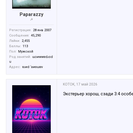
Paparazzy
☭
Регистрация:
28 янв 2007
Сообщения:
45,290
Лайки:
2,455
Баллы:
113
Пол:
Мужской
Род занятий:
ɯɔиwwɐdɹоd
u
Адрес:
ɐɹиd ‘ʁиʚɯɐv
KOTOK
,
17 май 2026
Экстерьер хорош, сзади 3:4 особ