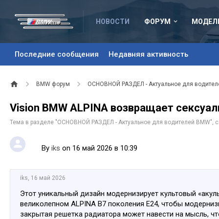
НОВОСТИ
ФОРУМ
МОДЕЛ
Последние сообщения
Недавняя активность
BMW форум
ОСНОВНОЙ РАЗДЕЛ - Актуальное для водите
Vision BMW ALPINA возвращает сексуал
Тема в разделе "
ОСНОВНОЙ РАЗДЕЛ - Актуальное для водителей BMW
",
By
iks
on 16 май 2026 в 10:39
iks
,
16 май 2026
Этот уникальный дизайн модернизирует культовый «акул
великолепном ALPINA B7 поколения E24, чтобы модерниз
закрытая решетка радиатора может навести на мысль, чт