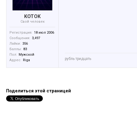
KOTOK
Свой человек
Регистрация:
18 июл 2006
Сообщения:
3,497
Лайки:
356
Баллы:
83
Пол:
Мужской
рубль тридцать
Адрес:
Riga
Поделиться этой страницей