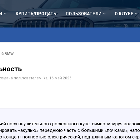
И
КУПИТЬ/ПРОДАТЬ
ПОЛЬЗОВАТЕЛИ
О КЛУБЕ
лей BMW
ьность
 создана пользователем
iks
,
16 май 2026
.
ьий нос» внушительного роскошного купе, символизируя возро
ировать «акулью» переднюю часть с большими «почками», нап
о концепт полностью электрический, под длинным капотом скр