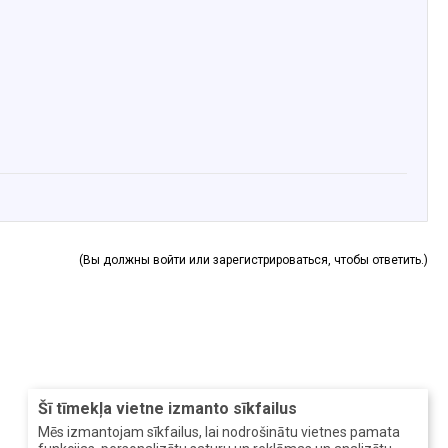
(Вы должны войти или зарегистрироваться, чтобы ответить.)
Šī tīmekļa vietne izmanto sīkfailus
Mēs izmantojam sīkfailus, lai nodrošinātu vietnes pamata