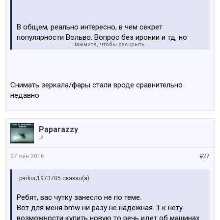
В общем, реально интересно, в чем секрет
популярности Вольво. Вопрос без иронии и тд, но
Нажмите, чтобы раскрыть...
машина же по-моему, реально не стоит своих денег.
Снимать зеркала/фары стали вроде сравнительно
Ладно, опустим варианты за 5-6-7 тыщ - в этом
недавно
ценовом сегменте главное, чтобы ехала и была в
порядке и задешево у "дяди Васи" отремонтировать.
Ну а вот от 15 тысяч евро и выше (вплоть до новых,
Paparazzy
из салона) -- это реальная для меня загадка.
☭
27 сен 2016
#27
parkur;1973705 сказал(а):
Ребят, вас чутку занесло не по теме.
Вот для меня bmw ни разу не надежная. Т.к нету
возможности купить новую то речь идет об машинах