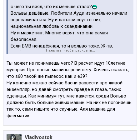
c чего ты взял, что их меньше стало?
Вольвы дешёвые. Любители Ауди изначально начали
пересаживаться. Ну и латыши ссут от них,
национальная любовь к скандинавии.
Ну и маркетинг. Многие верят, что она самая
безопасная.
Если БМВ ненадёжная, то и вольво тоже. Ж-тв,
Нажмите, чтобы раскрыть...
вообще не показатель.
Ты может не понимаешь чего? В расчет идут 10летние
мусорки. Про новые машины речи нету. Хочешь сказать,
что s60 такой же пылесос как и e39?
Ну конечно можно сейчас басни развести про живой
экземпляр, но давай смотреть правде в глаза, таких
еденицы. Как минимум тут, мне кажется, среди Вольво
должно быть больше живых машин. На них не погоняешь
так то, сами пишите что скучные. Аля машина для
флегматик.
Vladivostok