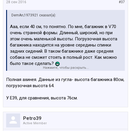
28 сен 2016
#37
DemAn;1973921 сказал(а):
Ааа, если 40 см, то понятно. По мне, багажник в V70
очень странной формы. Длинный, широкий, но при
этом очень маленькой высоты. Погрузочная высота
багажника находится на уровне середины спинки
задних сидений. В таком багажнике даже средняя
собака не сможет стоять в полный рост. Как можно
было такое сделать?
Нажмите, чтобы раскрыть...
А ещё удивляет, что в такой огромной машине, места
Полная ахинея. Данные из гугла- высота багажника 80см,
для ног задних пассажиров меньше, чем в гольф-
погрузочная высота 64.
классе.
У Е39, для сравнения, высота 76см.
Про мерзкие материалы отделки не говорю - это уже
дело вкуса, может кому-то они и нравятся.
Petro39
Active Member