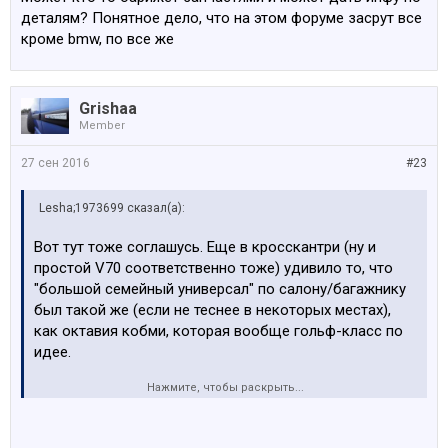
деталям? Понятное дело, что на этом форуме засрут все
кроме bmw, по все же
Grishaa
Member
27 сен 2016
#23
Lesha;1973699 сказал(а):
Вот тут тоже соглашусь. Еще в кросскантри (ну и
простой V70 соответственно тоже) удивило то, что
"большой семейный универсал" по салону/багажнику
был такой же (если не теснее в некоторых местах),
как октавия кобми, которая вообще гольф-класс по
идее.
Нажмите, чтобы раскрыть...
Поэтому реально дико интересно, чем все таки