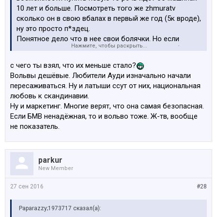
10 лет и больше. Посмотреть того же zhmuratv
сколько он в свою вбалах в первый же год (5к вроде),
ну это просто п*здец.
Понятное дело что в нее свои болячки. Но если
Нажмите, чтобы раскрыть...
посмотреть по улицам вольв развелось как собак не
резаных. Народ почему то их покупает и ездит. В тоже
c чего ты взял, что их меньше стало?
время как старых bmw и старых мерсов все меньше.
Вольвы дешёвые. Любители Ауди изначально начали
Может кто то барижет запчастями и может дать инфу
пересаживаться. Ну и латыши ссут от них, национальная
по деталям?������������ Понятное дело,
любовь к скандинавии.
что на этом форуме засрут все кроме bmw, по все
Ну и маркетинг. Многие верят, что она самая безопасная.
же������
Если БМВ ненадёжная, то и вольво тоже. Ж-тв, вообще
не показатель.
parkur
New Member
27 сен 2016
#28
Paparazzy;1973717 сказал(а):