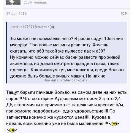
Свой человек
27 сен 2016
#29
parkur;1973718 сказал(а):
Ты может не понимаешь чего? В расчет идут 10летние
мусорки. Про новые машины речи нету. Хочешь
сказать, что s60 такой же пылесос как и e39?
Ну конечно можно сейчас басни развести про живой
экземпляр, но давай смотреть правде в глаза, таких
еденицы. Как минимум тут, мне кажется, среди Вольво
должно быть больше живых машин. На них не
Нажмите, чтобы раскрыть...
погоняешь так то, сами пишите что скучные. Аля
машина для флегматик.
Тащут барыги пачками Вольво, на самом деле на них есть
спрос!!! Что со старым Аудюшным мотором 2.5, что 2,4
Д5, экономичны и приемистые, надежные и крепкие а/м,
при ремонте подобраться- одно удовольствие!!!! По
запчастям конечно же кусаются цена!!!!! Кузова в
идеале, если конечно уже не была малеванная!!!!