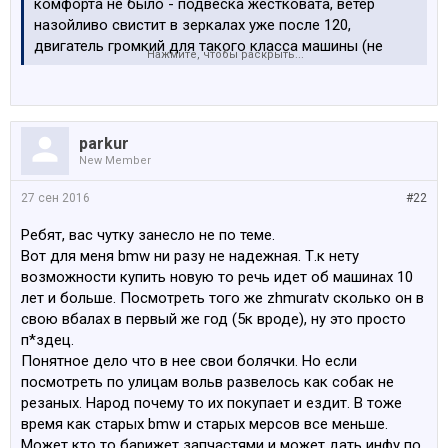
комфорта не было - подвеска жестковата, ветер
назойливо свистит в зеркалах уже после 120,
двигатель громкий для такого класса машины (не
Нажмите, чтобы раскрыть...
помню, D4 или D5 был), автомат пинался в городском
движении. Ещё и аппетит нескромный был. Было
впечатление, что конкурент А4 и 3-ке, но никак не 5-ке
с А6.
parkur
New Member
27 сен 2016
#22
Ребят, вас чутку занесло не по теме.
Вот для меня bmw ни разу не надежная. Т.к нету
возможности купить новую то речь идет об машинах 10
лет и больше. Посмотреть того же zhmuratv сколько он в
свою вбалах в первый же год (5к вроде), ну это просто
п*здец.
Понятное дело что в нее свои болячки. Но если
посмотреть по улицам вольв развелось как собак не
резаных. Народ почему то их покупает и ездит. В тоже
время как старых bmw и старых мерсов все меньше.
Может кто то барижет запчастями и может дать инфу по