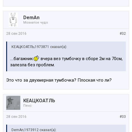
DemAn
Мохнатое чудо
28 сен 2016
#32
КЕАЦКОАТЛЬ;1973871 сказал(а):
....багажник
вчера вез тумбочку в сборе 2м на 70см,
залезла без проблем.
Это что за двухмерная тумбочка? Плоская что ли?
КЕАЦКОАТЛЬ
Пенс
28 сен 2016
#33
DemAn;1973912 сказал(а):