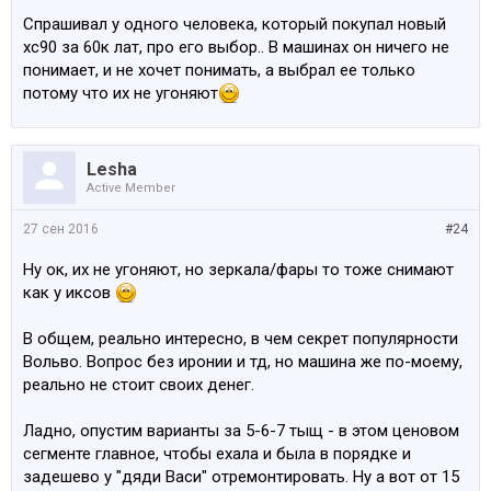
Вольво берут своих покупателей? Я раньше тоже на
Спрашивал у одного человека, который покупал новый
них посматривал, но как-то со временем интерес
хс90 за 60к лат, про его выбор.. В машинах он ничего не
отпал совершенно: посидел в салоне, пару раз
понимает, и не хочет понимать, а выбрал ее только
поездил.
потому что их не угоняют
Lesha
У тех же шкод новых (не говоря уже о в-вагенах) -
Active Member
интерьер подогнан качественнее, кнопочки приятные
и так далее. Не говоря уже о практичности/рахмерах.
27 сен 2016
#24
Ну ок, их не угоняют, но зеркала/фары то тоже снимают
как у иксов
В общем, реально интересно, в чем секрет популярности
Вольво. Вопрос без иронии и тд, но машина же по-моему,
реально не стоит своих денег.
Ладно, опустим варианты за 5-6-7 тыщ - в этом ценовом
сегменте главное, чтобы ехала и была в порядке и
задешево у "дяди Васи" отремонтировать. Ну а вот от 15