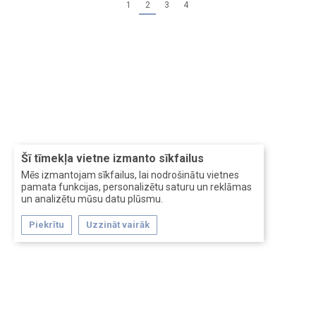
1
2
3
4
Šī tīmekļa vietne izmanto sīkfailus
Mēs izmantojam sīkfailus, lai nodrošinātu vietnes
pamata funkcijas, personalizētu saturu un reklāmas
un analizētu mūsu datu plūsmu.
Piekrītu
Uzzināt vairāk