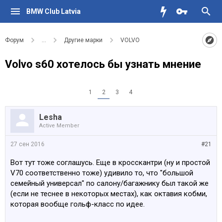
BMW Club Latvia
Форум
...
Другие марки
VOLVO
Volvo s60 хотелось бы узнать мнение
1
2
3
4
Lesha
Active Member
27 сен 2016
#21
Вот тут тоже соглашусь. Еще в кросскантри (ну и простой
V70 соответственно тоже) удивило то, что "большой
семейный универсал" по салону/багажнику был такой же
(если не теснее в некоторых местах), как октавия кобми,
которая вообще гольф-класс по идее.