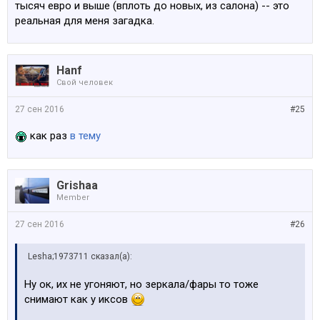
тысяч евро и выше (вплоть до новых, из салона) -- это
реальная для меня загадка.
Hanf
Свой человек
27 сен 2016
#25
как раз
в тему
Grishaa
Member
27 сен 2016
#26
Lesha;1973711 сказал(а):
Ну ок, их не угоняют, но зеркала/фары то тоже
снимают как у иксов