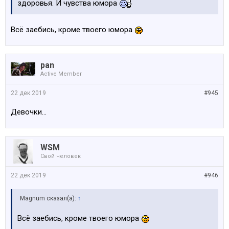
здоровья. И чувства юмора
Всё заебись, кроме твоего юмора
pan
Active Member
22 дек 2019
#945
Девочки...
WSM
Свой человек
22 дек 2019
#946
Magnum сказал(а):
↑
Всё заебись, кроме твоего юмора