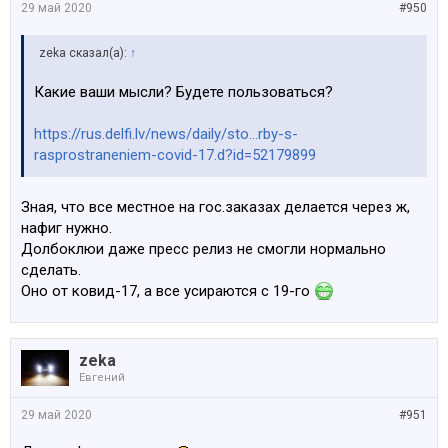
29 май 2020
#950
zeka сказал(а):
↑
Какие ваши мысли? Будете пользоваться?
https://rus.delfi.lv/news/daily/sto...rby-s-
rasprostraneniem-covid-17.d?id=52179899
Зная, что все местное на гос.заказах делается через ж,
нафиг нужно.
Долбоклюи даже пресс релиз не смогли нормально
сделать.
Оно от ковид-17, а все усираются с 19-го
zeka
Евгений
29 май 2020
#951