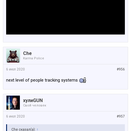
Che
Karma Police
6 июл 2020
#956
next level of people tracking systems
хулиGUN
Свой человек
6 июл 2020
#957
Che сказал(а):
↑