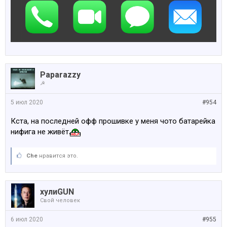
Paparazzy
☭
5 июл 2020
#954
Кста, на последней офф прошивке у меня чото батарейка
нифига не живёт
Che
нравится это.
хулиGUN
Свой человек
6 июл 2020
#955