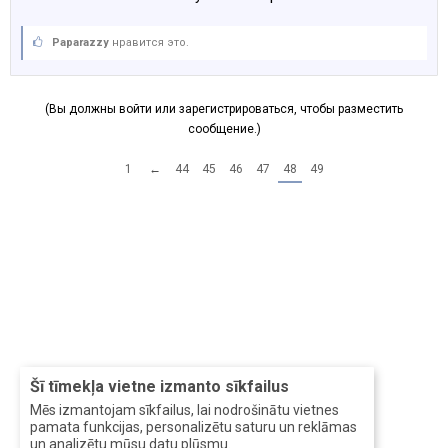
Paparazzy
нравится это.
(Вы должны войти или зарегистрироваться, чтобы разместить
сообщение.)
1
←
44
45
46
47
48
49
Šī tīmekļa vietne izmanto sīkfailus
Mēs izmantojam sīkfailus, lai nodrošinātu vietnes
pamata funkcijas, personalizētu saturu un reklāmas
un analizētu mūsu datu plūsmu.