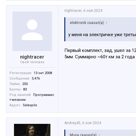
nightracer
,
6 ноя 2024
elektronik сказал(а):
↑
у меня на электричке уже треть
Первый комплект, зад, ушел за 1
nightracer
5мм. Суммарно ~60т км за 2 года 
Свой человек
Регистрация:
13 окт 2008
Сообщения:
3,476
Лайки:
250
Баллы:
83
Род занятий:
Программис
т-механик
Адрес:
Salaspils
Andrey45
,
6 ноя 2024
Muxa сказал(а):
↑