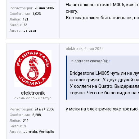
На авто жены стоял LM005, как то
Регистрация:
20 янв 2006
снегу.
Сообщения:
1,023
Контик должен быть очень ок, но
Лайки:
121
Баллы:
63
Адрес:
Jelgava
elektronik
,
6 ноя 2024
nightracer сказал(а):
↑
Bridgestone LM005 чуть ли не лу
на электричке. У двух друзей н
У коллеги на Quatro. Выдержал
elektronik
торчал. Чего не было видно на 
очень особый статус
у меня на электричке уже третью 
Регистрация:
24 май 2006
Сообщения:
5,288
Лайки:
344
Баллы:
83
Адрес:
Jurmala, Ventspils