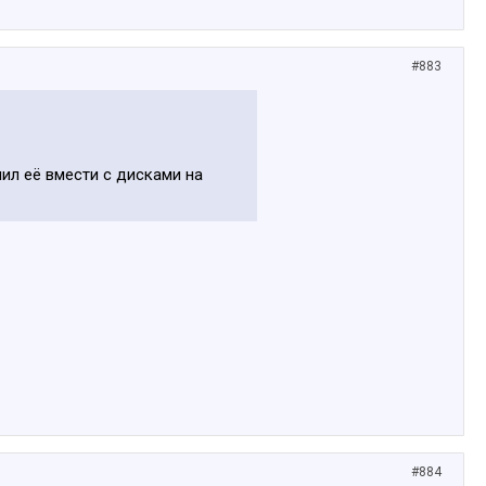
#883
нил её вмести с дисками на
#884