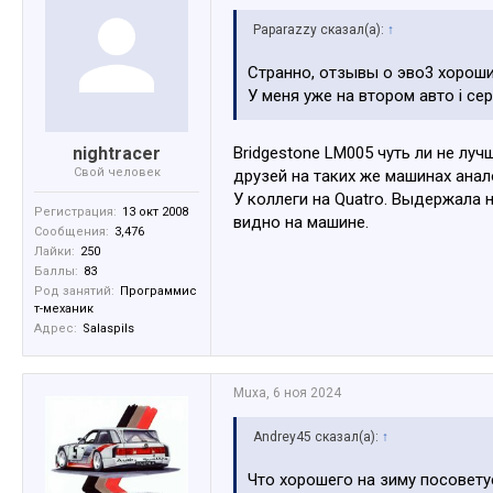
Paparazzy сказал(а):
↑
Странно, отзывы о эво3 хороши
У меня уже на втором авто i cept
nightracer
Bridgestone LM005 чуть ли не луч
Свой человек
друзей на таких же машинах анал
У коллеги на Quatro. Выдержала 
Регистрация:
13 окт 2008
видно на машине.
Сообщения:
3,476
Лайки:
250
Баллы:
83
Род занятий:
Программис
т-механик
Адрес:
Salaspils
Muxa
,
6 ноя 2024
Andrey45 сказал(а):
↑
Что хорошего на зиму посовет