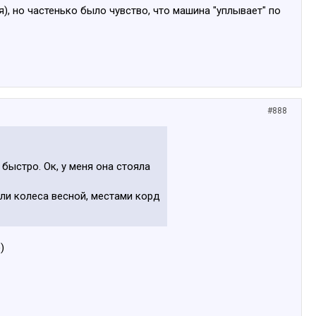
я), но частенько было чувство, что машина "уплывает" по
#888
 быстро. Ок, у меня она стояла
яли колеса весной, местами корд
)