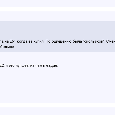
яла на Е61 когда её купил. По ощущению была "скользкой". Сме
 больше.
z2, и это лучшее, на чём я ездил.