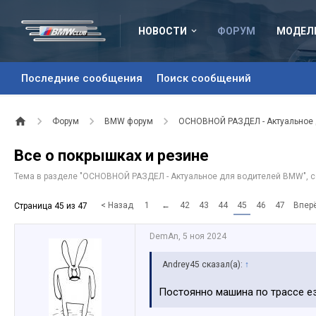
НОВОСТИ
ФОРУМ
МОДЕЛ
Последние сообщения
Поиск сообщений
Форум
BMW форум
ОСНОВНОЙ РАЗДЕЛ - Актуальное
Все о покрышках и резине
Тема в разделе "
ОСНОВНОЙ РАЗДЕЛ - Актуальное для водителей BMW
",
< Назад
1
←
42
43
44
45
46
47
Впер
Страница 45 из 47
DemAn
,
5 ноя 2024
Andrey45 сказал(а):
↑
Постоянно машина по трассе ез