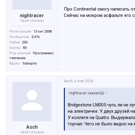
Про Continental смогу написать о
nightracer
Сейчас на мокром асфальте его 
Свой человек
Регистрация:
13 окт 2008
Сообщения:
3,476
Лайки:
250
Баллы:
83
Род занятий:
Программис
т-механик
Адрес:
Salaspils
Asch
,
6 ноя 2024
nightracer сказал(а):
↑
Bridgestone LM005 чуть ли не лу
на электричке. У двух друзей н
У коллеги на Quatro. Выдержал
торчал. Чего не было видно на 
Asch
Свой человек