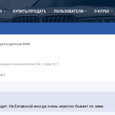
И
КУПИТЬ/ПРОДАТЬ
ПОЛЬЗОВАТЕЛИ
О КЛУБЕ
 для водителей BMW
 создана пользователем
Xok-
,
9 фев 2017
.
ёд >
дит. На Елгавской иногда очень неуютно бывает по зиме