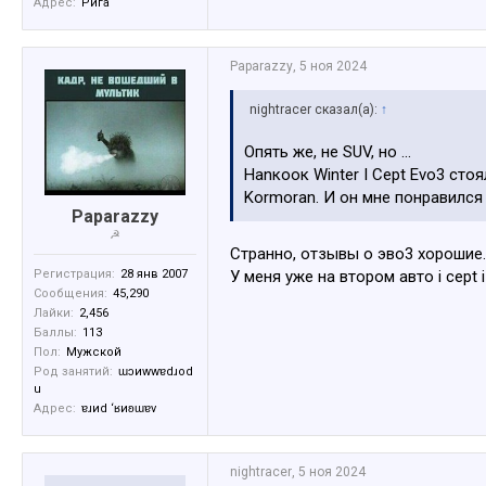
Адрес:
Рига
Paparazzy
,
5 ноя 2024
nightracer сказал(а):
↑
Опять же, не SUV, но ...
Hаnкоок Winter I Cept Evo3 сто
Kormoran. И он мне понравился
Paparazzy
☭
Странно, отзывы о эво3 хорошие.
У меня уже на втором авто i cept i
Регистрация:
28 янв 2007
Сообщения:
45,290
Лайки:
2,456
Баллы:
113
Пол:
Мужской
Род занятий:
ɯɔиwwɐdɹоd
u
Адрес:
ɐɹиd ‘ʁиʚɯɐv
nightracer
,
5 ноя 2024