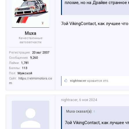
плохие, но на Драйве странное 
7ой VikingContact, как лучшее что
Muxa
Качественные
автозапчасти
Регистрация:
20 авг 2007
Сообщения:
9,260
Лайки:
1,781
Баллы:
113
Пол:
Мужской
Сайт:
https://elmimotors.co
nightracer
нравится это.
m
nightracer
,
6 ноя 2024
Muxa сказал(а):
↑
7ой VikingContact, как лучшее ч