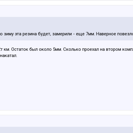
ю зиму эта резина будет, замерили - еще 7мм. Наверное повезло
2т км. Остаток был около 5мм. Сколько проехал на втором ком
накатал.