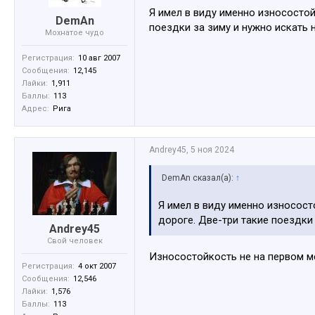
Я имел в виду именно износостой
DemAn
поездки за зиму и нужно искать 
Мохнатое чудо
Регистрация:
10 авг 2007
Сообщения:
12,145
Лайки:
1,911
Баллы:
113
Адрес:
Рига
Andrey45
,
5 ноя 2024
DemAn сказал(а):
↑
Я имел в виду именно износост
дороге. Две-три такие поездки
Andrey45
Свой человек
Износостойкость не на первом м
Регистрация:
4 окт 2007
Сообщения:
12,546
Лайки:
1,576
Баллы:
113