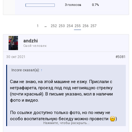
3 голосов
0.7%
1
←
252
253
254
255
256
257
аndzhi
Свой человек
30 окт 2021
#5081
Incore сказал(а):
↑
Сам не знаю, на этой машине не езжу. Прислали с
нетрафарета, проезд под под негоиящую стрелку
(почти красный). В письме указано, мол в наличии
фото и видео.
По ссылке доступно только фото, но по нему не
особо воспитательную беседу можно провести
)
Нажмите, чтобы раскрыть...
Тк не понятно, ехала, стояла и когда стрелка