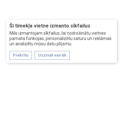
Šī tīmekļa vietne izmanto sīkfailus
Mēs izmantojam sīkfailus, lai nodrošinātu vietnes
pamata funkcijas, personalizētu saturu un reklāmas
un analizētu mūsu datu plūsmu.
Piekrītu
Uzzināt vairāk
Forum software by XenForo™
Перевод:
XF-Russia.ru