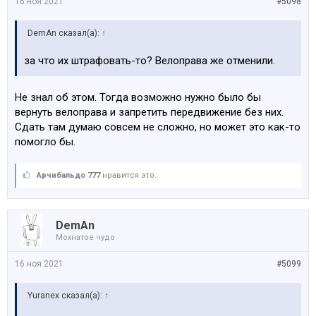
16 ноя 2021
#5098
DemAn сказал(а):
↑
за что их штрафовать-то? Велоправа же отменили.
Не знал об этом. Тогда возможно нужно было бы
вернуть велоправа и запретить передвижение без них.
Сдать там думаю совсем не сложно, но может это как-то
помогло бы.
Арчибальдо 777
нравится это.
DemAn
Мохнатое чудо
16 ноя 2021
#5099
Yuranex сказал(а):
↑