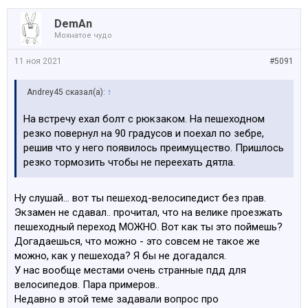
DemAn
Мохнатое чудо
11 ноя 2021
#5091
Andrey45 сказал(а):
↑
На встречу ехал болт с рюкзаком. На пешеходном
резко повернул на 90 градусов и поехал по зебре,
решив что у него появилось преимущество. Пришлось
резко тормозить чтобы не переехать дятла.
Ну слушай… вот ты пешеход-велосипедист без прав.
Экзамен не сдавал.. прочитал, что на велике проезжать
пешеходный переход МОЖНО. Вот как ты это поймешь?
Догадаешься, что можно - это совсем не такое же
можно, как у пешехода? Я бы не догадался.
У нас вообще местами очень странные пдд для
велосипедов. Пара примеров..
Недавно в этой теме задавали вопрос про