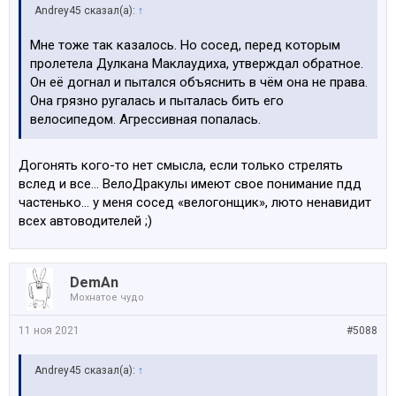
Andrey45 сказал(а):
↑
Мне тоже так казалось. Но сосед, перед которым
пролетела Дулкана Маклаудиха, утверждал обратное.
Он её догнал и пытался объяснить в чём она не права.
Она грязно ругалась и пыталась бить его
велосипедом. Агрессивная попалась.
Догонять кого-то нет смысла, если только стрелять
вслед и все… ВелоДракулы имеют свое понимание пдд
частенько… у меня сосед «велогонщик», люто ненавидит
всех автоводителей ;)
DemAn
Мохнатое чудо
11 ноя 2021
#5088
Andrey45 сказал(а):
↑