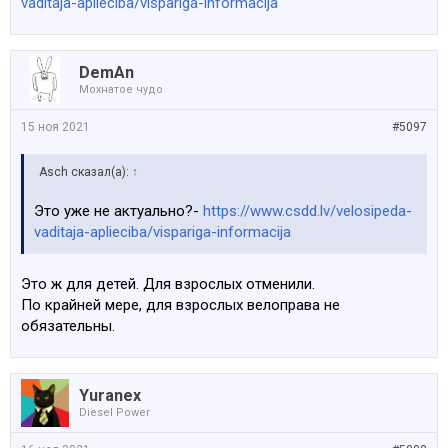
vaditaja-aplieciba/vispariga-informacija
DemAn
Мохнатое чудо
15 ноя 2021
#5097
Asch сказал(а):
↑
Это уже не актуально?-
https://www.csdd.lv/velosipeda-
vaditaja-aplieciba/vispariga-informacija
Это ж для детей. Для взрослых отменили.
По крайней мере, для взрослых велоправа не
обязательны.
Yuranex
Diesel Power