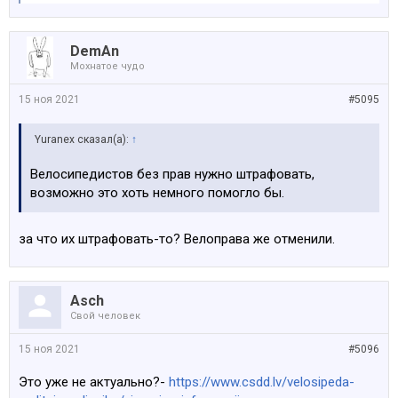
DemAn
Мохнатое чудо
15 ноя 2021
#5095
Yuranex сказал(а):
↑
Велосипедистов без прав нужно штрафовать,
возможно это хоть немного помогло бы.
за что их штрафовать-то? Велоправа же отменили.
Asch
Свой человек
15 ноя 2021
#5096
Это уже не актуально?-
https://www.csdd.lv/velosipeda-