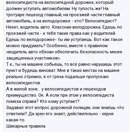
велосипедиста на велосипедной дорожке, который
должен уступать автомобилям. Ну тупость же! На
тротуаре пешеход главный, на проезжей части главный
автомобиль, а на велодорожке - кто? Велосипедист?
Нееет, водитель авто. Классная велодорожка. Едешь по
проезжей части - к тебя такие права как у водителей.
Едешь по велодорожке- ты им уступаешь. Вот как такое
можно придумать? Особенно, вместе с правилом
«водитель авто обязан обеспечить безопасность менее
защищенных участников».
Т.е., ты на машине собьёшь, то всё равно нарушишь этот
пункт и будешь виноват. Мне в таких местах на машине
реально стремно, я от греха подальше пропускаю
велосипедистов.
А в жилой зоне… у велосипедистов и пешеходов
преимущество. Ок. А если при этом у велосипедиста
помеха справа? Кто кому уступает?
Задавал этот вопрос дорожной полиции, они знаешь что
ответили? Да хрен его знает, действительно - херня
какая-то.
Шикарные правила.