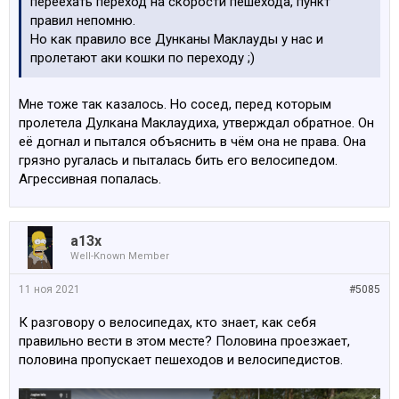
переехать переход на скорости пешехода, пункт
правил непомню.
Но как правило все Дунканы Маклауды у нас и
пролетают аки кошки по переходу ;)
Мне тоже так казалось. Но сосед, перед которым
пролетела Дулкана Маклаудиха, утверждал обратное. Он
её догнал и пытался объяснить в чём она не права. Она
грязно ругалась и пыталась бить его велосипедом.
Агрессивная попалась.
a13x
Well-Known Member
11 ноя 2021
#5085
К разговору о велосипедах, кто знает, как себя
правильно вести в этом месте? Половина проезжает,
половина пропускает пешеходов и велосипедистов.