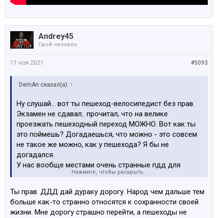
Andrey45
Свой человек
11 ноя 2021
#5093
DemAn сказал(а):
↑
Ну слушай… вот ты пешеход-велосипедист без прав.
Экзамен не сдавал.. прочитал, что на велике
проезжать пешеходный переход МОЖНО. Вот как ты
это поймешь? Догадаешься, что можно - это совсем
не такое же можно, как у пешехода? Я бы не
догадался.
У нас вообще местами очень странные пдд для
Нажмите, чтобы раскрыть...
велосипедов. Пара примеров..
Недавно в этой теме задавали вопрос про
Ты прав. ДДД дай дураку дорогу. Народ чем дальше тем
велосипедиста на велосипедной дорожке, который
больше как-то странно относятся к сохранности своей
должен уступать автомобилям. Ну тупость же! На
жизни. Мне дорогу страшно перейти, а пешеходы не
тротуаре пешеход главный, на проезжей части