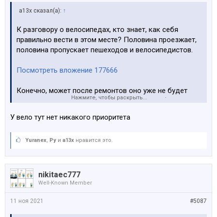
a13x сказал(а):
↑
К разговору о велосипедах, кто знает, как себя
правильно вести в этом месте? Половина проезжает,
половина пропускает пешеходов и велосипедистов.
Посмотреть вложение 177666
Конечно, может после ремонтов оно уже не будет
Нажмите, чтобы раскрыть...
прежним, но так из любопытства хотелось бы понять,
как оно на самом деле
У вело тут нет никакого приоритета
Yuranex
,
Ру
и
a13x
нравится это.
nikitaec777
Well-Known Member
11 ноя 2021
#5087