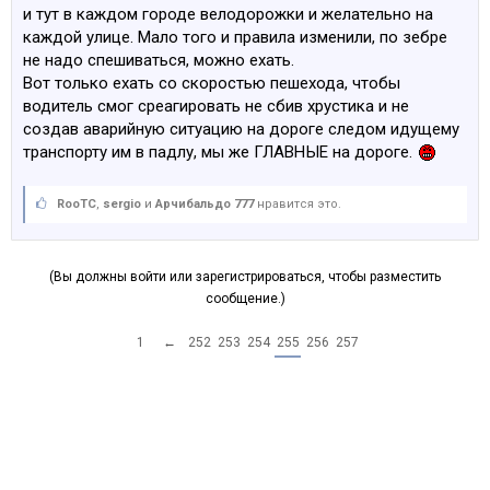
и тут в каждом городе велодорожки и желательно на
каждой улице. Мало того и правила изменили, по зебре
не надо спешиваться, можно ехать.
Вот только ехать со скоростью пешехода, чтобы
водитель смог среагировать не сбив хрустика и не
создав аварийную ситуацию на дороге следом идущему
транспорту им в падлу, мы же ГЛАВНЫЕ на дороге.
RooTC
,
sergio
и
Арчибальдо 777
нравится это.
(Вы должны войти или зарегистрироваться, чтобы разместить
сообщение.)
1
←
252
253
254
255
256
257