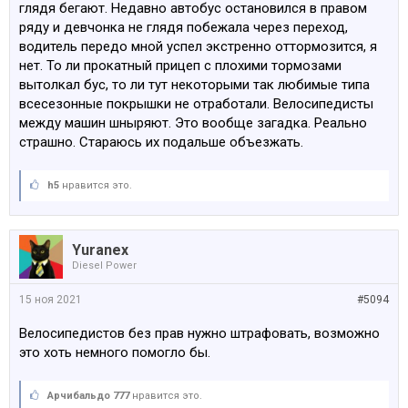
глядя бегают. Недавно автобус остановился в правом
главный автомобиль, а на велодорожке - кто?
ряду и девчонка не глядя побежала через переход,
Велосипедист? Нееет, водитель авто. Классная
водитель передо мной успел экстренно оттормозится, я
велодорожка. Едешь по проезжей части - к тебя такие
нет. То ли прокатный прицеп с плохими тормозами
права как у водителей. Едешь по велодорожке- ты им
вытолкал бус, то ли тут некоторыми так любимые типа
уступаешь. Вот как такое можно придумать?
всесезонные покрышки не отработали. Велосипедисты
Особенно, вместе с правилом «водитель авто обязан
между машин шныряют. Это вообще загадка. Реально
обеспечить безопасность менее защищенных
страшно. Стараюсь их подальше объезжать.
участников».
Т.е., ты на машине собьёшь, то всё равно нарушишь
этот пункт и будешь виноват. Мне в таких местах на
h5
нравится это.
машине реально стремно, я от греха подальше
пропускаю велосипедистов.
А в жилой зоне… у велосипедистов и пешеходов
Yuranex
преимущество. Ок. А если при этом у велосипедиста
Diesel Power
помеха справа? Кто кому уступает?
15 ноя 2021
#5094
Задавал этот вопрос дорожной полиции, они знаешь
что ответили? Да хрен его знает, действительно -
Велосипедистов без прав нужно штрафовать, возможно
херня какая-то.
это хоть немного помогло бы.
Шикарные правила.
Посмотреть вложение 177670
Арчибальдо 777
нравится это.