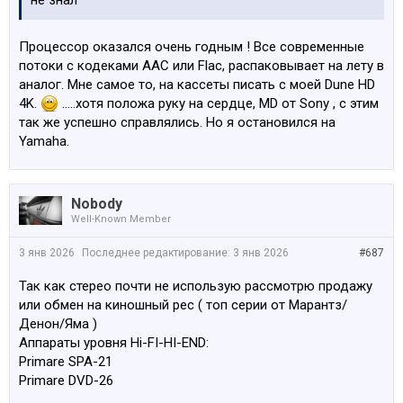
не знал
Процессор оказался очень годным ! Все современные
потоки с кодеками AAC или Flac, распаковывает на лету в
аналог. Мне самое то, на кассеты писать с моей Dune HD
4K.
.....хотя положа руку на сердце, MD от Sony , с этим
так же успешно справлялись. Но я остановился на
Yamaha.
Nobody
Well-Known Member
3 янв 2026
Последнее редактирование:
3 янв 2026
#687
Так как стерео почти не использую рассмотрю продажу
или обмен на киношный рес ( топ серии от Марантз/
Денон/Яма )
Аппараты уровня Hi-FI-HI-END:
Primare SPA-21
Primare DVD-26