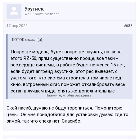
Уругнек
Well-Known Member
12 апр 2025
#683
KOTOK сказал(а):
↑
Попроще модель, будет попроще звучать, на фоне
этого RZ-50, прям существенно проще, все таки -
рес.сердце системы, в работе будет не менее 15 лет,
если будет апгрейд акустики, этот рес вывезет, с
учётом того, что система строится в том числе под
кино, встроенный dirac поможет откалибровать весь
сетап в лучшем виде, опять же дополнительные
Нажмите, чтобы раскрыть...
выхода всегда не будут лишними, при подключении
фронтальной акустики через bi-amping. Да, цена не
Окей пасиб, думаю не бцду торопиться. Помониторю
гуманна, но в Европе иногда бывают существенные
цены.. Он мне понадобится для установки думаю где то
скидки, в феврале брали на computeruniverse.de по
зимой, так что спеха нет. Спасибо.
такой цене.
Посмотреть вложение 183450