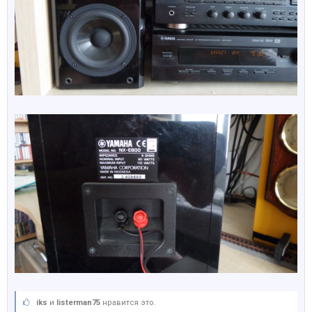
iks
и
listerman75
нравится это.