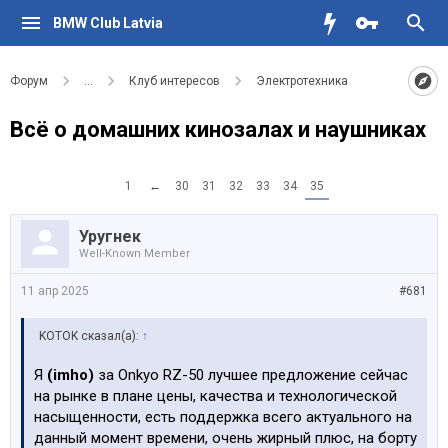
BMW Club Latvia
Форум
...
Клуб интересов
Электротехника
Всё о домашних кинозалах и наушниках
1
←
30
31
32
33
34
35
Уругнек
Well-Known Member
11 апр 2025
#681
KOTOK сказал(а):
↑
Я
(imho)
за Onkyo RZ-50 лучшее предложение сейчас
на рынке в плане цены, качества и технологической
насыщенности, есть поддержка всего актуального на
данный момент времени, очень жирный плюс, на борту