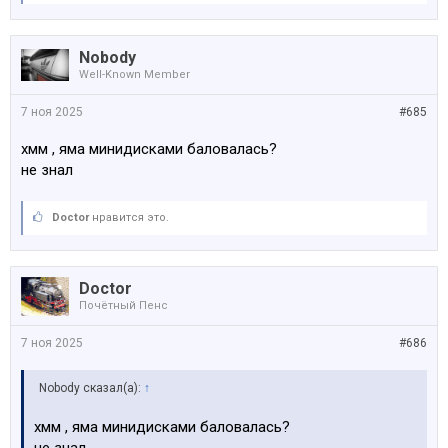
Nobody
Well-Known Member
7 ноя 2025
#685
хмм , яма минидисками баловалась?
не знал
Doctor
нравится это.
Doctor
Почётный Пенс
7 ноя 2025
#686
Nobody сказал(а):
↑
хмм , яма минидисками баловалась?