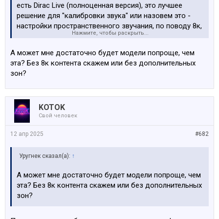
есть Dirac Live (полноценная версия), это лучшее
решение для "калибровки звука" или назовем это -
настройки пространственного звучания, по поводу 8к,
Нажмите, чтобы раскрыть...
на данный момент времени не актуально, т.к. нет
хороших тв с таким разрешением, так и контента, что
А может мне достаточно будет модели попроще, чем
касается 4к, контента валом, начиная с торрентов,
эта? Без 8к контента скажем или без дополнительных
заканчивая стримингами уже с поддержкой Dolby
зон?
Vision, Dolby Atmos... Apple TV, Netflix, что касается
поддержки Spotify, flac, NAS в этом ценовом сегменте
все производители это поддерживают последние лет
KOTOK
10, что касается самой свежей модели, нет смысла на
Свой человек
этом акцентировать внимание - главное звук )) у RZ-
50 есть брат "близнец" - Pioneer LX-505 c отличием в
12 апр 2025
#682
виде нюансов.
Уругнек сказал(а):
↑
А может мне достаточно будет модели попроще, чем
эта? Без 8к контента скажем или без дополнительных
зон?