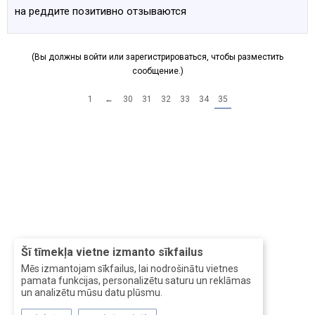
на реддите позитивно отзываются
(Вы должны войти или зарегистрироваться, чтобы разместить
сообщение.)
1
←
30
31
32
33
34
35
Šī tīmekļa vietne izmanto sīkfailus
Mēs izmantojam sīkfailus, lai nodrošinātu vietnes
pamata funkcijas, personalizētu saturu un reklāmas
un analizētu mūsu datu plūsmu.