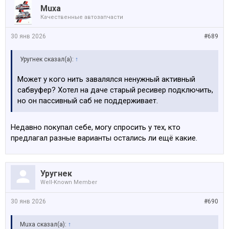
Muxa
Качественные автозапчасти
30 янв 2026
#689
Уругнек сказал(а):
↑
Может у кого нить завалялся ненужный активный
сабвуфер? Хотел на даче старый ресивер подключить,
но он пассивный саб не поддерживает.
Недавно покупал себе, могу спросить у тех, кто
предлагал разные варианты остались ли ещё какие.
Уругнек
Well-Known Member
30 янв 2026
#690
Muxa сказал(а):
↑