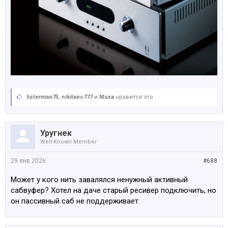
listerman75
,
nikitaec777
и
Muxa
нравится это.
Уругнек
Well-Known Member
29 янв 2026
#688
Может у кого нить завалялся ненужный активный
сабвуфер? Хотел на даче старый ресивер подключить, но
он пассивный саб не поддерживает.