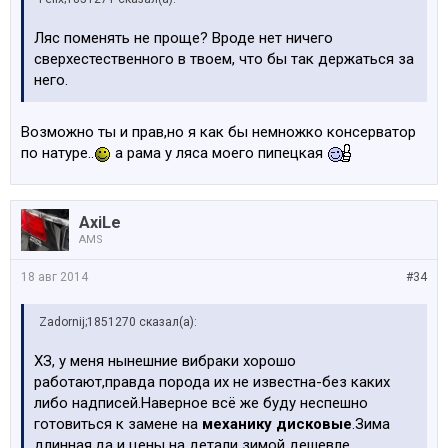
Ляс поменять не проще? Вроде нет ничего
сверхестественного в твоем, что бы так держаться за
него.
Возможно ты и прав,но я как бы немножко консерватор
по натуре..
а рама у ляса моего пипецкая
AxiLe
AMS
18 авг 2014
#34
Zadornij;1851270 сказал(а):
ХЗ, у меня нынешние вибраки хорошо
работают,правда порода их не известна-без каких
либо надписей.Наверное всё же буду неспешно
готовиться к замене на
механику дисковые
.Зима
длинная,да и цены на детали зимой дешевле.