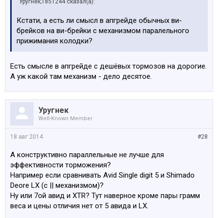
Уругнек;1851244 сказал(а):
Кстати, а есть ли смысл в апгрейде обычных ви-
брейков на ви-брейки с механизмом паралельного
прижимания колодки?
Есть смысле в апгрейде с дешёвых тормозов на дорогие.
А уж какой там механизм - дело десятое.
Уругнек
Well-Known Member
18 авг 2014
#28
А конструктивно параллельные не лучше для
эффективности торможения?
Например если сравнивать Avid Single digit 5 и Shimado
Deore LX (с || механизмом)?
Ну или 7ой авид и XTR? Тут наверное кроме пары грамм
веса и цены отличия нет от 5 авида и LX.