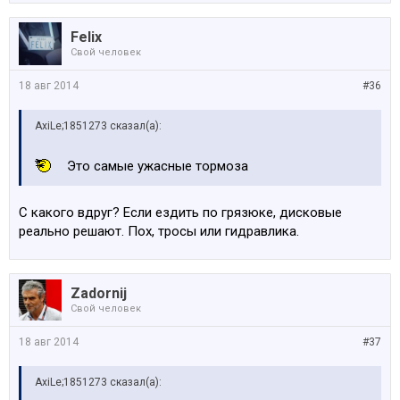
Felix
Свой человек
18 авг 2014
#36
AxiLe;1851273 сказал(а):
Это самые ужасные тормоза
С какого вдруг? Если ездить по грязюке, дисковые
реально решают. Пох, тросы или гидравлика.
Zadornij
Свой человек
18 авг 2014
#37
AxiLe;1851273 сказал(а):