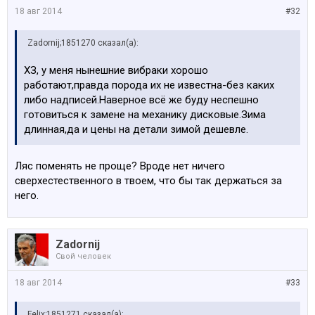
18 авг 2014
#32
Zadornij;1851270 сказал(а):
ХЗ, у меня нынешние вибраки хорошо
работают,правда порода их не известна-без каких
либо надписей.Наверное всё же буду неспешно
готовиться к замене на механику дисковые.Зима
длинная,да и цены на детали зимой дешевле.
Ляс поменять не проще? Вроде нет ничего
сверхестественного в твоем, что бы так держаться за
него.
Zadornij
Свой человек
18 авг 2014
#33
Felix;1851271 сказал(а):