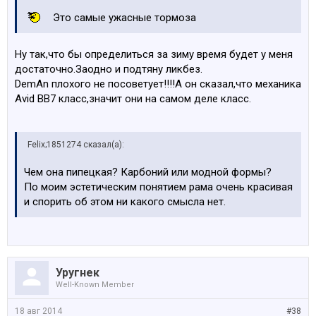
Это самые ужасные тормоза
Ну так,что бы определиться за зиму время будет у меня
достаточно.Заодно и подтяну ликбез.
DemAn плохого не посоветует!!!!А он сказал,что механика
Avid BB7 класс,значит они на самом деле класс.
Felix;1851274 сказал(а):
Чем она пипецкая? Карбоний или модной формы?
По моим эстетическим понятием рама очень красивая
и спорить об этом ни какого смысла нет.
Уругнек
Well-Known Member
18 авг 2014
#38