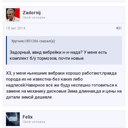
Zadornij
Свой человек
18 авг 2014
#31
Уругнек;1851266 сказал(а):
Задорный, авид вибрейки н-н-нада? У меня есть
комплект б/у тормозов, почти новые.
ХЗ, у меня нынешние вибраки хорошо работают,правда
порода их не известна-без каких либо
надписей.Наверное всё же буду неспешно готовиться к
замене на механику дисковые.Зима длинная,да и цены на
детали зимой дешевле.
Felix
Свой человек