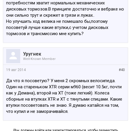
потребностям хватит нормальных механических
дисковых тормозов.В принципе достаточно и вебраке но
они сильно трут и скрежет в грязи и лужах..
Но улучшить ход велика не помешало бы,поэтому
посоветуй лучше какие втулки,с учетом дисковых
тормозов и трансмиссию мне купить?
Уругнек
Well-Known Member
19 авг 2014
#40
Да что я посоветую? У меня 2 скромных велосипеда.
Один на стареньком XTR серии м960 (весит 10.5кг, почти
как у Демана), второй на ХТ (тоже легкий). Колеса
сборные на втулках XTR и XT c тянутыми спицами. Какие
втулки посоветовать не знаю. Я думаю катайся на том,
что купил и не заморачивайся.
(Вы должны войти или зарегистрироваться, чтобы разместить