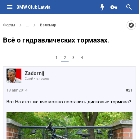
BMW Club Latvia
Форум
...
Веломир
Всё о гидравлических тормазах.
1
2
3
4
Zadornij
Свой человек
18 авг 2014
#21
Вот.На этот же ляс можно поставить дисковые тормоза?