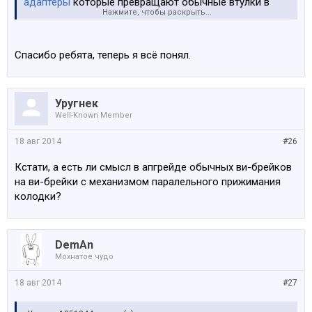
адаптеры
которые превращают обычные втулки в
Нажмите, чтобы раскрыть...
дисковые, но они стоят денег, да и не понятно насчет
совместимости.
Спасибо ребята, теперь я всё понял.
Вот картинка чтобы понять как выглядит крепление
для ротора:
Уругнек
Well-Known Member
Мне кажется, проще оставить эту затею с дисковыми
тормозами. Уж много она тянет за собой
18 авг 2014
#26
модернизаций и по сути не оправдывающих затрат.
Кстати, а есть ли смысл в апгрейде обычных ви-брейков
на ви-брейки с механизмом паралельного прижимания
колодки?
DemAn
Мохнатое чудо
18 авг 2014
#27