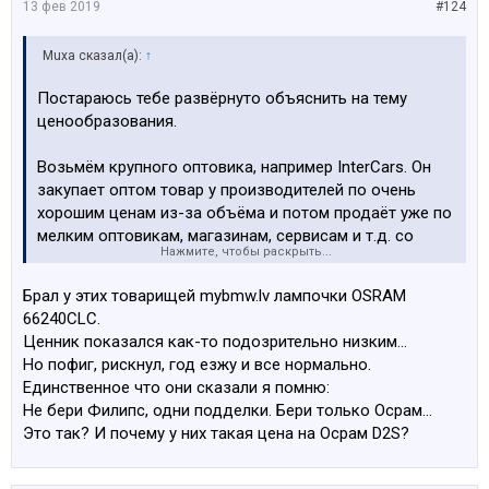
13 фев 2019
#124
Muxa сказал(а):
↑
Постараюсь тебе развёрнуто объяснить на тему
ценообразования.
Возьмём крупного оптовика, например InterCars. Он
закупает оптом товар у производителей по очень
хорошим ценам из-за объёма и потом продаёт уже по
мелким оптовикам, магазинам, сервисам и т.д. со
Нажмите, чтобы раскрыть...
своей наценкой. Поскольку обороты достигают
миллионов в денежном эквиваленте можно
Брал у этих товарищей mybmw.lv лампочки OSRAM
утверждать, что их оптовые цены +/- те, ниже
66240CLC.
которых продавать что-либо не имеет никакого
Ценник показался как-то подозрительно низким...
смысла.
Но пофиг, рискнул, год езжу и все нормально.
Единственное что они сказали я помню:
Берём OSRAM 66240CLC (оптовая цена ~20) -
Не бери Филипс, одни подделки. Бери только Осрам...
https://www.salidzini.lv/cena?q=66240CLC
(SALE!
)
Это так? И почему у них такая цена на Осрам D2S?
OSRAM 66240CBI (~35) -
https://www.salidzini.lv/cena?
q=66240CBI