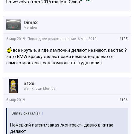
bmw+volvo from 2015 made in China
Dima3
Member
6 мар 2019
Последнее редактирование:
6 мар 2019
#135
все крутые, а где лампочки делают незнают, как так ?
зато BMW краску делают сами немцы, недалеко от
самого мюнхена, сам компоненты туда возил
a13x
Well-Known Member
6 мар 2019
#136
Dima3 сказал(а):
↑
Немецкий патент/заказ /контракт- давно в китае
делают