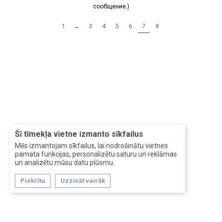
сообщение.)
1
←
3
4
5
6
7
8
Šī tīmekļa vietne izmanto sīkfailus
Mēs izmantojam sīkfailus, lai nodrošinātu vietnes
pamata funkcijas, personalizētu saturu un reklāmas
un analizētu mūsu datu plūsmu.
Piekrītu
Uzzināt vairāk