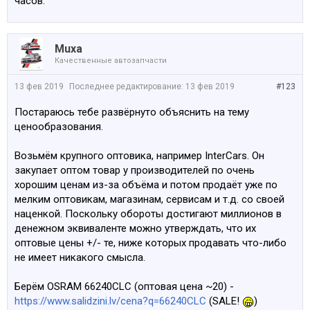
часов.
Muxa
Качественные автозапчасти
13 фев 2019
Последнее редактирование:
13 фев 2019
#123
Постараюсь тебе развёрнуто объяснить на тему
ценообразования.
Возьмём крупного оптовика, например InterCars. Он
закупает оптом товар у производителей по очень
хорошим ценам из-за объёма и потом продаёт уже по
мелким оптовикам, магазинам, сервисам и т.д. со своей
наценкой. Поскольку обороты достигают миллионов в
денежном эквиваленте можно утверждать, что их
оптовые цены +/- те, ниже которых продавать что-либо
не имеет никакого смысла.
Берём OSRAM 66240CLC (оптовая цена ~20) -
https://www.salidzini.lv/cena?q=66240CLC
(SALE!
)