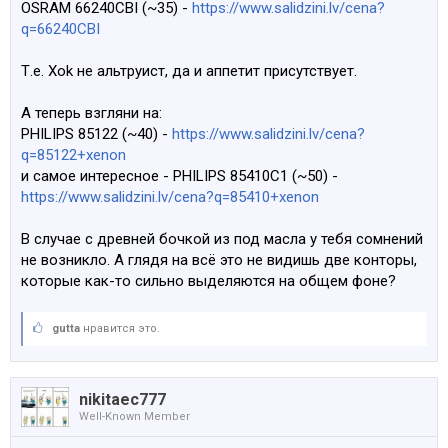
OSRAM 66240CBI (~35) -
https://www.salidzini.lv/cena?
q=66240CBI
Т.е. Xok не альтруист, да и аппетит присутствует.
А теперь взгляни на:
PHILIPS 85122 (~40) -
https://www.salidzini.lv/cena?
q=85122+xenon
и самое интересное - PHILIPS 85410C1 (~50) -
https://www.salidzini.lv/cena?q=85410+xenon
В случае с древней бочкой из под масла у тебя сомнений
не возникло. А глядя на всё это не видишь две конторы,
которые как-то сильно выделяются на общем фоне?
gutta
нравится это.
nikitaec777
Well-Known Member