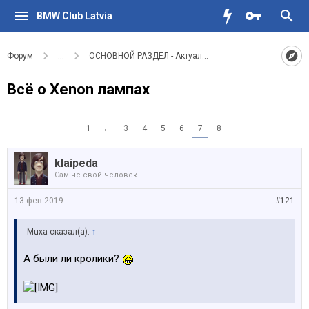
BMW Club Latvia
Форум
...
ОСНОВНОЙ РАЗДЕЛ - Актуальное для водителей BMW
Всё о Xenon лампах
1
←
3
4
5
6
7
8
klaipeda
Сам не свой человек
13 фев 2019
#121
Muxa сказал(а):
↑
А были ли кролики?