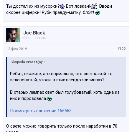
Ты достал их из мусорки?
Вот ловкач!
Вводи
скорее циферки! Руби правду-матку, блЭт!
Joe Black
Свой человек
13 фев 2019
#122
klaipeda сказал(а):
↑
Ребят, скажите, это нормально, что свет какой-то
зеленоватый, чтоли, в этих псевдо Филиппах?
В старых лампах свет был голубоватый, хоть одна из
них и порозовела.
Посмотреть вложение 166563
О свете можно говорить только после наработки в 70