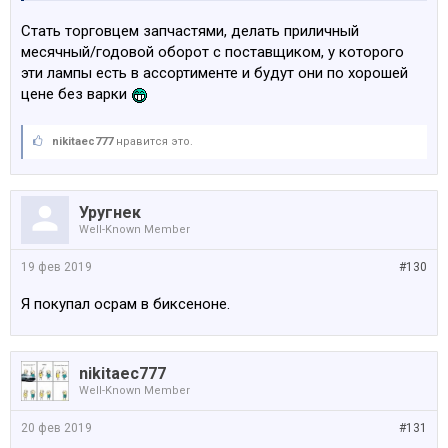
Стать торговцем запчастями, делать приличный
месячный/годовой оборот с поставщиком, у которого
эти лампы есть в ассортименте и будут они по хорошей
цене без варки
nikitaec777
нравится это.
Уругнек
Well-Known Member
19 фев 2019
#130
Я покупал осрам в биксеноне.
nikitaec777
Well-Known Member
20 фев 2019
#131